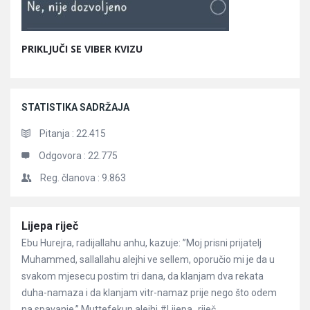
PRIKLJUČI SE VIBER KVIZU
STATISTIKA SADRŽAJA
Pitanja :
22.415
Odgovora :
22.775
Reg. članova :
9.863
Članci
Lijepa riječ
Ebu Hurejra, radijallahu anhu, kazuje: ”Moj prisni prijatelj
Muhammed, sallallahu alejhi ve sellem, oporučio mi je da u
svakom mjesecu postim tri dana, da klanjam dva rekata
duha-namaza i da klanjam vitr-namaz prije nego što odem
na spavanje.” Muttefekun alejhi #Lijepa_riječ