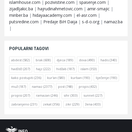
islamhouse.com
|
pozivistine.com
|
spasenje.com
|
zijadljakic.ba
|
hajrudinahmetovic.com
|
amir-smajic
|
minber.ba
|
hidayaacademy.com
|
el-asr.com
|
putsredine.com
|
Predaje BiH Daija
|
s-d-o.org
|
namaz.ba
|
POPULARNI TAGOVI
abdest
(582)
brak
(608)
djeca
(189)
dova
(490)
hadis
(340)
hadždž
(207)
hajz
(222)
hidžab
(187)
islam
(353)
kako postupiti
(236)
kur'an
(580)
kurban
(190)
liječenje
(190)
muž
(187)
namaz
(2377)
post
(748)
propis
(432)
propisi
(207)
ramazan
(246)
sihr
(303)
sunnet
(227)
zabranjeno
(231)
zekat
(356)
zikr
(229)
žena
(433)
Footer
O
INFO