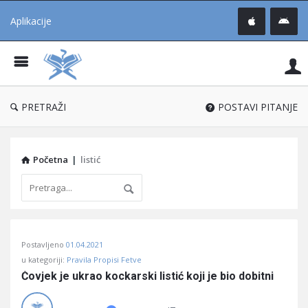
Aplikacije
Pit
Uč
®
PRETRAŽI
POSTAVI PITANJE
Početna
|
listić
Pitaj
Postavljeno
01.04.2021
Učene
u kategoriji:
Pravila Propisi Fetve
®
Čovjek je ukrao kockarski listić koji je bio dobitni
Latest