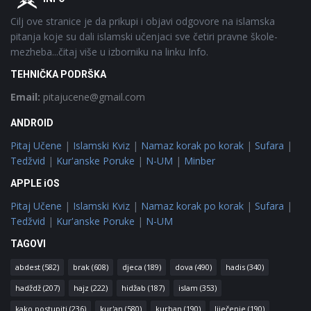
Cilj ove stranice je da prikupi i objavi odgovore na islamska
pitanja koje su dali islamski učenjaci sve četiri pravne škole-
mezheba...čitaj više u izborniku na linku Info.
TEHNIČKA PODRŠKA
Email:
pitajucene@gmail.com
ANDROID
Pitaj Učene
|
Islamski Kviz
|
Namaz korak po korak
|
Sufara
|
Tedžvid
|
Kur'anske Poruke
|
N-UM
|
Minber
APPLE iOS
Pitaj Učene
|
Islamski Kviz
|
Namaz korak po korak
|
Sufara
|
Tedžvid
|
Kur'anske Poruke
|
N-UM
TAGOVI
abdest
(582)
brak
(608)
djeca
(189)
dova
(490)
hadis
(340)
hadždž
(207)
hajz
(222)
hidžab
(187)
islam
(353)
kako postupiti
(236)
kur'an
(580)
kurban
(190)
liječenje
(190)