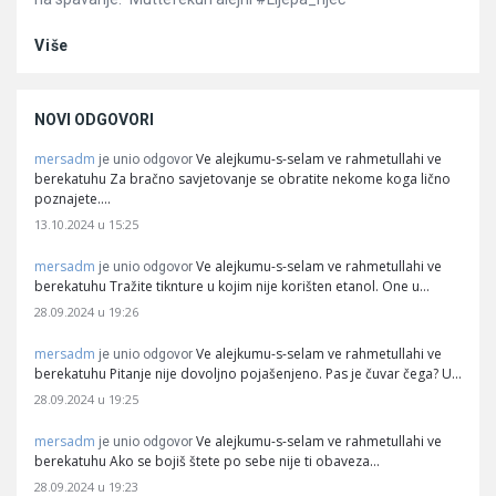
Više
NOVI ODGOVORI
mersadm
Ve alejkumu-s-selam ve rahmetullahi ve
je unio odgovor
berekatuhu Za bračno savjetovanje se obratite nekome koga lično
poznajete.…
13.10.2024 u 15:25
mersadm
Ve alejkumu-s-selam ve rahmetullahi ve
je unio odgovor
berekatuhu Tražite tiknture u kojim nije korišten etanol. One u…
28.09.2024 u 19:26
mersadm
Ve alejkumu-s-selam ve rahmetullahi ve
je unio odgovor
berekatuhu Pitanje nije dovoljno pojašenjeno. Pas je čuvar čega? U…
28.09.2024 u 19:25
mersadm
Ve alejkumu-s-selam ve rahmetullahi ve
je unio odgovor
berekatuhu Ako se bojiš štete po sebe nije ti obaveza…
28.09.2024 u 19:23