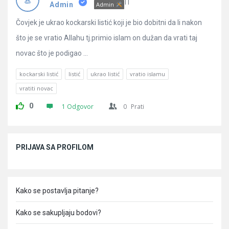
Pitanja
IT
Admin
Admin
Čovjek je ukrao kockarski listić koji je bio dobitni da li nakon
što je se vratio Allahu tj.primio islam on dužan da vrati taj
novac što je podigao ...
kockarski listić
listić
ukrao listić
vratio islamu
vratiti novac
0
1 Odgovor
0
Prati
Sidebar
PRIJAVA SA PROFILOM
Kako se postavlja pitanje?
Kako se sakupljaju bodovi?