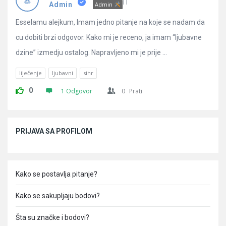
Pitanja
IT
Admin
Admin
Esselamu alejkum, Imam jedno pitanje na koje se nadam da
cu dobiti brzi odgovor. Kako mi je receno, ja imam “ljubavne
dzine” izmedju ostalog. Napravljeno mi je prije ...
liječenje
ljubavni
sihr
0
1 Odgovor
0
Prati
Sidebar
PRIJAVA SA PROFILOM
Kako se postavlja pitanje?
Kako se sakupljaju bodovi?
Šta su značke i bodovi?