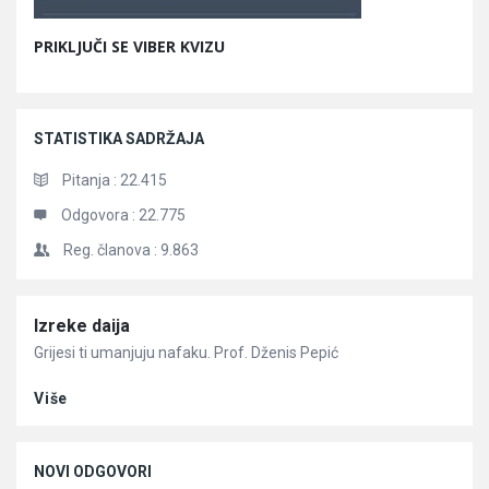
PRIKLJUČI SE VIBER KVIZU
STATISTIKA SADRŽAJA
Pitanja :
22.415
Odgovora :
22.775
Reg. članova :
9.863
Članci
Izreke daija
Grijesi ti umanjuju nafaku. Prof. Dženis Pepić
Više
NOVI ODGOVORI