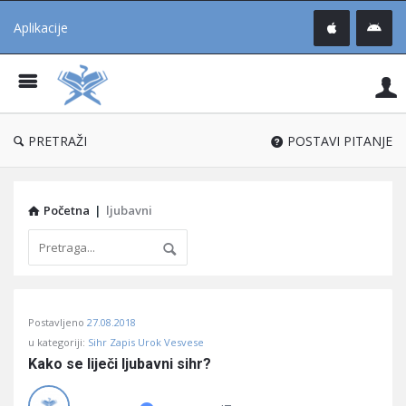
Aplikacije
Pit
Uč
®
PRETRAŽI
POSTAVI PITANJE
Početna
|
ljubavni
Pitaj
Postavljeno
27.08.2018
Učene
u kategoriji:
Sihr Zapis Urok Vesvese
®
Kako se liječi ljubavni sihr?
Latest