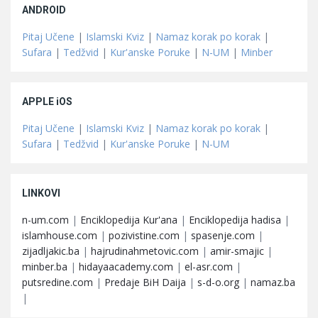
ANDROID
Pitaj Učene
|
Islamski Kviz
|
Namaz korak po korak
|
Sufara
|
Tedžvid
|
Kur'anske Poruke
|
N-UM
|
Minber
APPLE iOS
Pitaj Učene
|
Islamski Kviz
|
Namaz korak po korak
|
Sufara
|
Tedžvid
|
Kur'anske Poruke
|
N-UM
LINKOVI
n-um.com
|
Enciklopedija Kur'ana
|
Enciklopedija hadisa
|
islamhouse.com
|
pozivistine.com
|
spasenje.com
|
zijadljakic.ba
|
hajrudinahmetovic.com
|
amir-smajic
|
minber.ba
|
hidayaacademy.com
|
el-asr.com
|
putsredine.com
|
Predaje BiH Daija
|
s-d-o.org
|
namaz.ba
|