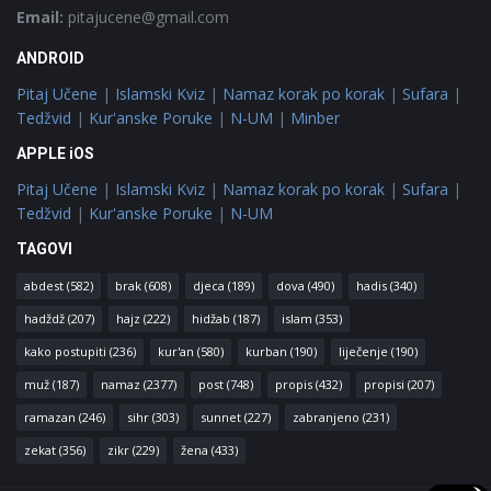
Email:
pitajucene@gmail.com
ANDROID
Pitaj Učene
|
Islamski Kviz
|
Namaz korak po korak
|
Sufara
|
Tedžvid
|
Kur'anske Poruke
|
N-UM
|
Minber
APPLE iOS
Pitaj Učene
|
Islamski Kviz
|
Namaz korak po korak
|
Sufara
|
Tedžvid
|
Kur'anske Poruke
|
N-UM
TAGOVI
abdest
(582)
brak
(608)
djeca
(189)
dova
(490)
hadis
(340)
hadždž
(207)
hajz
(222)
hidžab
(187)
islam
(353)
kako postupiti
(236)
kur'an
(580)
kurban
(190)
liječenje
(190)
muž
(187)
namaz
(2377)
post
(748)
propis
(432)
propisi
(207)
ramazan
(246)
sihr
(303)
sunnet
(227)
zabranjeno
(231)
zekat
(356)
zikr
(229)
žena
(433)