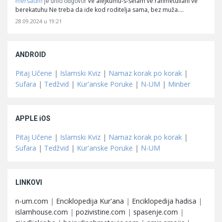
mersadm
Ve alejkumu-s-selam ve rahmetullahi ve
je unio odgovor
berekatuhu Ne treba da ide kod roditelja sama, bez muža.…
28.09.2024 u 19:21
ANDROID
Pitaj Učene
|
Islamski Kviz
|
Namaz korak po korak
|
Sufara
|
Tedžvid
|
Kur'anske Poruke
|
N-UM
|
Minber
APPLE iOS
Pitaj Učene
|
Islamski Kviz
|
Namaz korak po korak
|
Sufara
|
Tedžvid
|
Kur'anske Poruke
|
N-UM
LINKOVI
n-um.com
|
Enciklopedija Kur'ana
|
Enciklopedija hadisa
|
islamhouse.com
|
pozivistine.com
|
spasenje.com
|