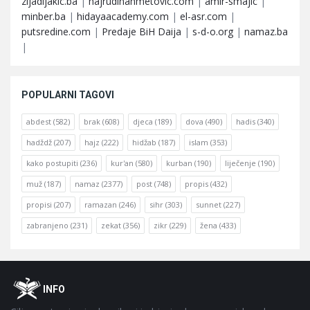
zijadljakic.ba
|
hajrudinahmetovic.com
|
amir-smajic
|
minber.ba
|
hidayaacademy.com
|
el-asr.com
|
putsredine.com
|
Predaje BiH Daija
|
s-d-o.org
|
namaz.ba
|
POPULARNI TAGOVI
abdest
(582)
brak
(608)
djeca
(189)
dova
(490)
hadis
(340)
hadždž
(207)
hajz
(222)
hidžab
(187)
islam
(353)
kako postupiti
(236)
kur'an
(580)
kurban
(190)
liječenje
(190)
muž
(187)
namaz
(2377)
post
(748)
propis
(432)
propisi
(207)
ramazan
(246)
sihr
(303)
sunnet
(227)
zabranjeno
(231)
zekat
(356)
zikr
(229)
žena
(433)
Footer
O
INFO