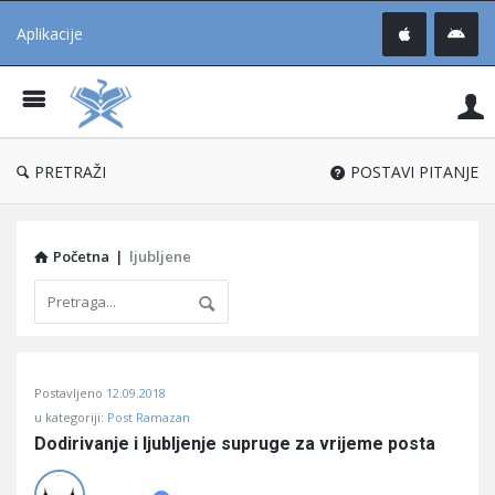
Aplikacije
Pit
Uč
®
PRETRAŽI
POSTAVI PITANJE
Početna
|
ljubljene
Pitaj
Postavljeno
12.09.2018
Učene
u kategoriji:
Post Ramazan
®
Dodirivanje i ljubljenje supruge za vrijeme posta
Latest