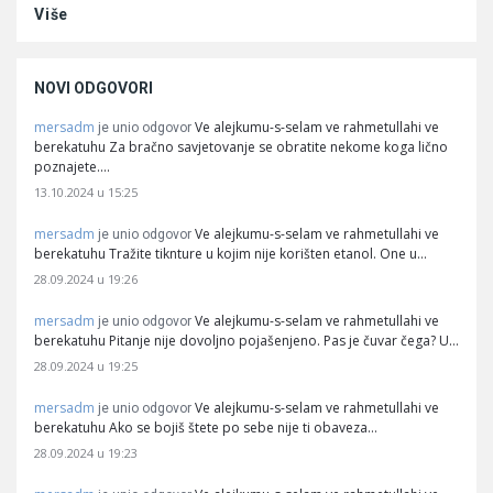
Više
NOVI ODGOVORI
mersadm
Ve alejkumu-s-selam ve rahmetullahi ve
je unio odgovor
berekatuhu Za bračno savjetovanje se obratite nekome koga lično
poznajete.…
13.10.2024 u 15:25
mersadm
Ve alejkumu-s-selam ve rahmetullahi ve
je unio odgovor
berekatuhu Tražite tiknture u kojim nije korišten etanol. One u…
28.09.2024 u 19:26
mersadm
Ve alejkumu-s-selam ve rahmetullahi ve
je unio odgovor
berekatuhu Pitanje nije dovoljno pojašenjeno. Pas je čuvar čega? U…
28.09.2024 u 19:25
mersadm
Ve alejkumu-s-selam ve rahmetullahi ve
je unio odgovor
berekatuhu Ako se bojiš štete po sebe nije ti obaveza…
28.09.2024 u 19:23