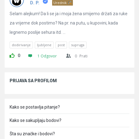
Pitanja
D. P.
Urednik
Selam alejkum! Da li se ja i moja žena smijemo držati za ruke
za vrijeme dok postimo? Na pr. na putu, u kupovini, kada
legnemo poslije sehura itd. ...
dodirivanje
ljubljene
post
supruga
0
1 Odgovor
0
Prati
Sidebar
PRIJAVA SA PROFILOM
Kako se postavlja pitanje?
Kako se sakupljaju bodovi?
Šta su značke i bodovi?