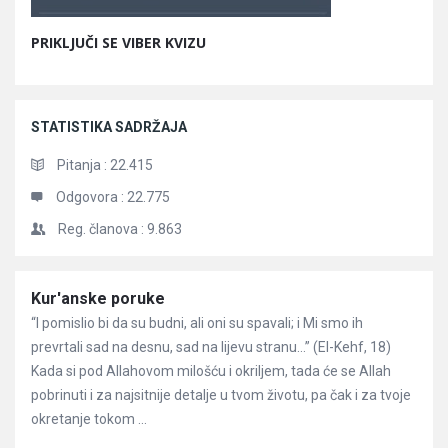
PRIKLJUČI SE VIBER KVIZU
STATISTIKA SADRŽAJA
Pitanja :
22.415
Odgovora :
22.775
Reg. članova :
9.863
Članci
Kur'anske poruke
“I pomislio bi da su budni, ali oni su spavali; i Mi smo ih
prevrtali sad na desnu, sad na lijevu stranu…” (El-Kehf, 18)
Kada si pod Allahovom milošću i okriljem, tada će se Allah
pobrinuti i za najsitnije detalje u tvom životu, pa čak i za tvoje
okretanje tokom ...