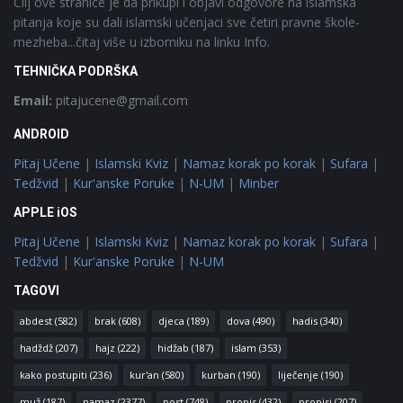
Cilj ove stranice je da prikupi i objavi odgovore na islamska
pitanja koje su dali islamski učenjaci sve četiri pravne škole-
mezheba...čitaj više u izborniku na linku Info.
TEHNIČKA PODRŠKA
Email:
pitajucene@gmail.com
ANDROID
Pitaj Učene
|
Islamski Kviz
|
Namaz korak po korak
|
Sufara
|
Tedžvid
|
Kur'anske Poruke
|
N-UM
|
Minber
APPLE iOS
Pitaj Učene
|
Islamski Kviz
|
Namaz korak po korak
|
Sufara
|
Tedžvid
|
Kur'anske Poruke
|
N-UM
TAGOVI
abdest
(582)
brak
(608)
djeca
(189)
dova
(490)
hadis
(340)
hadždž
(207)
hajz
(222)
hidžab
(187)
islam
(353)
kako postupiti
(236)
kur'an
(580)
kurban
(190)
liječenje
(190)
muž
(187)
namaz
(2377)
post
(748)
propis
(432)
propisi
(207)