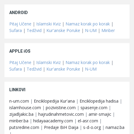
ANDROID
Pitaj Učene
|
Islamski Kviz
|
Namaz korak po korak
|
Sufara
|
Tedžvid
|
Kur'anske Poruke
|
N-UM
|
Minber
APPLE iOS
Pitaj Učene
|
Islamski Kviz
|
Namaz korak po korak
|
Sufara
|
Tedžvid
|
Kur'anske Poruke
|
N-UM
LINKOVI
n-um.com
|
Enciklopedija Kur'ana
|
Enciklopedija hadisa
|
islamhouse.com
|
pozivistine.com
|
spasenje.com
|
zijadljakic.ba
|
hajrudinahmetovic.com
|
amir-smajic
|
minber.ba
|
hidayaacademy.com
|
el-asr.com
|
putsredine.com
|
Predaje BiH Daija
|
s-d-o.org
|
namaz.ba
|