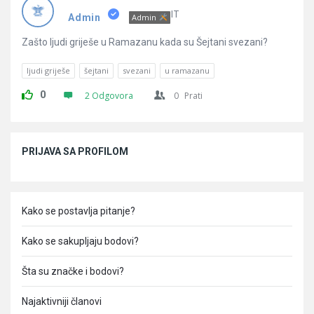
Pitanja
IT
Admin
Admin
Zašto ljudi griješe u Ramazanu kada su Šejtani svezani?
ljudi griješe
šejtani
svezani
u ramazanu
0
2 Odgovora
0
Prati
Sidebar
PRIJAVA SA PROFILOM
Kako se postavlja pitanje?
Kako se sakupljaju bodovi?
Šta su značke i bodovi?
Najaktivniji članovi