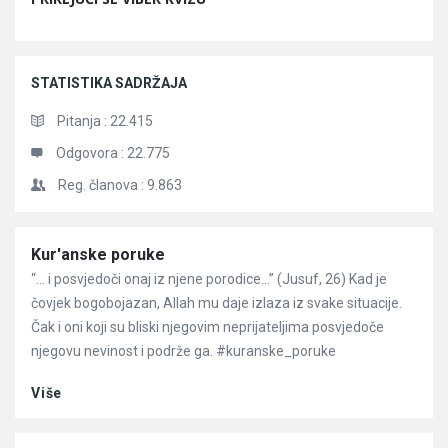
STATISTIKA SADRŽAJA
Pitanja :
22.415
Odgovora :
22.775
Reg. članova :
9.863
Članci
Kur'anske poruke
“… i posvjedoči onaj iz njene porodice…” (Jusuf, 26) Kad je
čovjek bogobojazan, Allah mu daje izlaza iz svake situacije.
Čak i oni koji su bliski njegovim neprijateljima posvjedoče
njegovu nevinost i podrže ga. #kuranske_poruke
Više