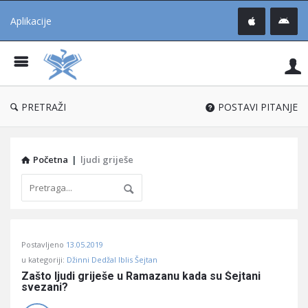
Aplikacije
Pit
Uč
®
PRETRAŽI
POSTAVI PITANJE
Početna
|
ljudi griješe
Pitaj
Postavljeno
13.05.2019
Učene
u kategoriji:
Džinni Dedžal Iblis Šejtan
®
Zašto ljudi griješe u Ramazanu kada su Šejtani 
svezani?
Latest