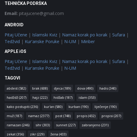
TEHNIČKA PODRŠKA
Email:
pitajucene@gmail.com
ANDROID
Pitaj Učene
|
Islamski Kviz
|
Namaz korak po korak
|
Sufara
|
Tedžvid
|
Kur'anske Poruke
|
N-UM
|
Minber
APPLE iOS
Pitaj Učene
|
Islamski Kviz
|
Namaz korak po korak
|
Sufara
|
Tedžvid
|
Kur'anske Poruke
|
N-UM
TAGOVI
abdest
(582)
brak
(608)
djeca
(189)
dova
(490)
hadis
(340)
hadždž
(207)
hajz
(222)
hidžab
(187)
islam
(353)
kako postupiti
(236)
kur'an
(580)
kurban
(190)
liječenje
(190)
muž
(187)
namaz
(2377)
post
(748)
propis
(432)
propisi
(207)
ramazan
(246)
sihr
(303)
sunnet
(227)
zabranjeno
(231)
zekat
(356)
zikr
(229)
žena
(433)