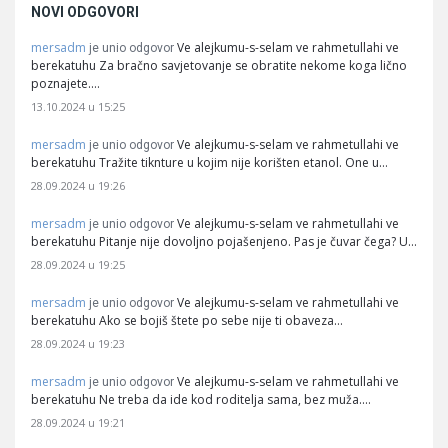
NOVI ODGOVORI
mersadm
Ve alejkumu-s-selam ve rahmetullahi ve
je unio odgovor
berekatuhu Za bračno savjetovanje se obratite nekome koga lično
poznajete.…
13.10.2024 u 15:25
mersadm
Ve alejkumu-s-selam ve rahmetullahi ve
je unio odgovor
berekatuhu Tražite tiknture u kojim nije korišten etanol. One u…
28.09.2024 u 19:26
mersadm
Ve alejkumu-s-selam ve rahmetullahi ve
je unio odgovor
berekatuhu Pitanje nije dovoljno pojašenjeno. Pas je čuvar čega? U…
28.09.2024 u 19:25
mersadm
Ve alejkumu-s-selam ve rahmetullahi ve
je unio odgovor
berekatuhu Ako se bojiš štete po sebe nije ti obaveza…
28.09.2024 u 19:23
mersadm
Ve alejkumu-s-selam ve rahmetullahi ve
je unio odgovor
berekatuhu Ne treba da ide kod roditelja sama, bez muža.…
28.09.2024 u 19:21