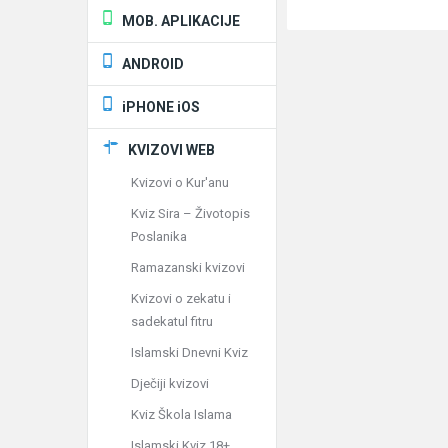
MOB. APLIKACIJE
ANDROID
iPHONE iOS
KVIZOVI WEB
Kvizovi o Kur'anu
Kviz Sira – Životopis
Poslanika
Ramazanski kvizovi
Kvizovi o zekatu i
sadekatul fitru
Islamski Dnevni Kviz
Dječiji kvizovi
Kviz Škola Islama
Islamski Kviz 18+