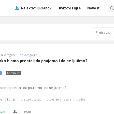
Pitaj
Pitaj
Najaktivniji članovi
Kvizovi i igre
Novosti
Učene
Učene
®
®
Navigacija
u kategoriji:
Bez kategorije
kako bismo prestali da psujemo i da se ljutimo?
Admin
 bismo prestali da psujemo i da se ljutimo?
se
ljutnja
prestati psovati
psovanje
psuje
srdžba
ovor
0
Prati