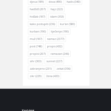
djeca
(189)
dova
(490)
hadis
(340)
hadždž
(207)
hajz
(222)
hidžab
(187)
islam
(353)
kako postupiti
(236)
kur'an
(580)
kurban
(190)
liječenje
(190)
muž
(187)
namaz
(2377)
post
(748)
propis
(432)
propisi
(207)
ramazan
(246)
sihr
(303)
sunnet
(227)
zabranjeno
(231)
zekat
(356)
zikr
(229)
žena
(433)