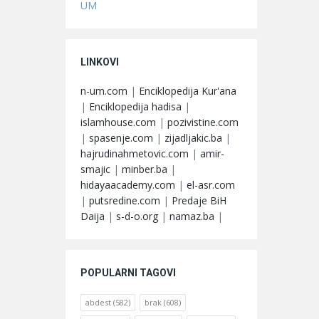
UM
LINKOVI
n-um.com
|
Enciklopedija Kur'ana
|
Enciklopedija hadisa
|
islamhouse.com
|
pozivistine.com
|
spasenje.com
|
zijadljakic.ba
|
hajrudinahmetovic.com
|
amir-
smajic
|
minber.ba
|
hidayaacademy.com
|
el-asr.com
|
putsredine.com
|
Predaje BiH
Daija
|
s-d-o.org
|
namaz.ba
|
POPULARNI TAGOVI
abdest
(582)
brak
(608)