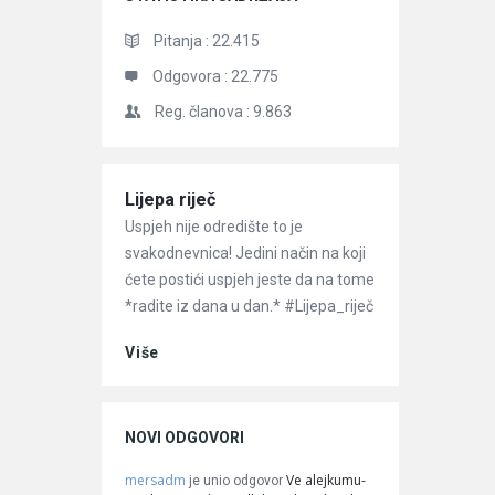
Pitanja :
22.415
Odgovora :
22.775
Reg. članova :
9.863
Članci
Lijepa riječ
Uspjeh nije odredište to je
svakodnevnica! Jedini način na koji
ćete postići uspjeh jeste da na tome
*radite iz dana u dan.* #Lijepa_riječ
Više
NOVI ODGOVORI
mersadm
Ve alejkumu-
je unio odgovor