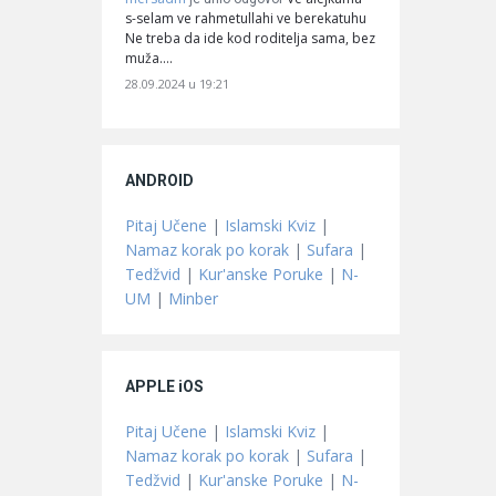
s-selam ve rahmetullahi ve berekatuhu
Ne treba da ide kod roditelja sama, bez
muža.…
28.09.2024 u 19:21
ANDROID
Pitaj Učene
|
Islamski Kviz
|
Namaz korak po korak
|
Sufara
|
Tedžvid
|
Kur'anske Poruke
|
N-
UM
|
Minber
APPLE iOS
Pitaj Učene
|
Islamski Kviz
|
Namaz korak po korak
|
Sufara
|
Tedžvid
|
Kur'anske Poruke
|
N-