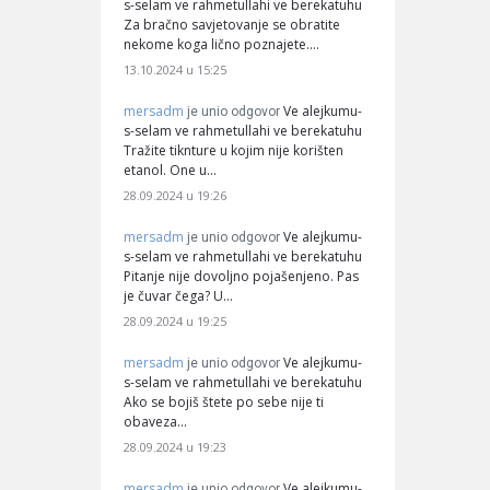
s-selam ve rahmetullahi ve berekatuhu
Za bračno savjetovanje se obratite
nekome koga lično poznajete.…
13.10.2024 u 15:25
mersadm
Ve alejkumu-
je unio odgovor
s-selam ve rahmetullahi ve berekatuhu
Tražite tiknture u kojim nije korišten
etanol. One u…
28.09.2024 u 19:26
mersadm
Ve alejkumu-
je unio odgovor
s-selam ve rahmetullahi ve berekatuhu
Pitanje nije dovoljno pojašenjeno. Pas
je čuvar čega? U…
28.09.2024 u 19:25
mersadm
Ve alejkumu-
je unio odgovor
s-selam ve rahmetullahi ve berekatuhu
Ako se bojiš štete po sebe nije ti
obaveza…
28.09.2024 u 19:23
mersadm
Ve alejkumu-
je unio odgovor