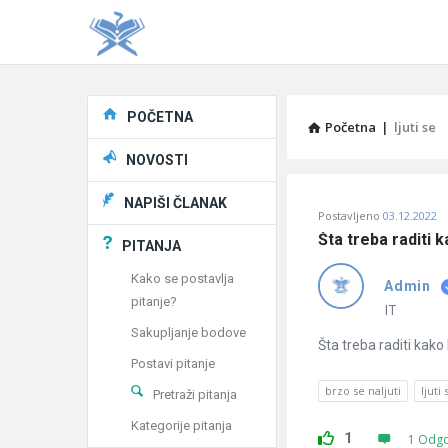
Explore
POČETNA
Početna
|
ljuti se
NOVOSTI
Pitaj
NAPIŠI ČLANAK
Postavljeno
03.12.2022
Učene
Šta treba raditi 
PITANJA
®
Kako se postavlja
Admin
pitanje?
Latest
IT
Sakupljanje bodove
Pitanja
Šta treba raditi kako
Postavi pitanje
brzo se naljuti
ljuti 
Pretraži pitanja
Kategorije pitanja
1
1 Odg