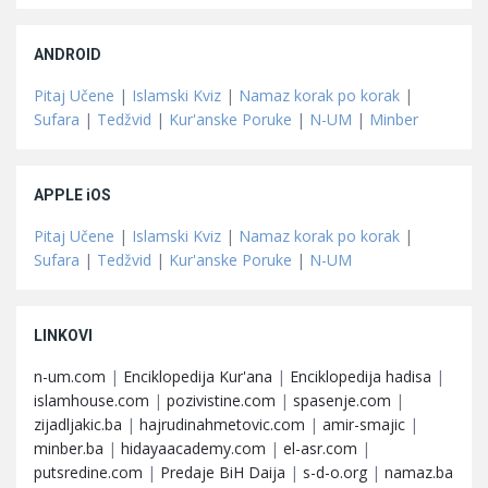
ANDROID
Pitaj Učene
|
Islamski Kviz
|
Namaz korak po korak
|
Sufara
|
Tedžvid
|
Kur'anske Poruke
|
N-UM
|
Minber
APPLE iOS
Pitaj Učene
|
Islamski Kviz
|
Namaz korak po korak
|
Sufara
|
Tedžvid
|
Kur'anske Poruke
|
N-UM
LINKOVI
n-um.com
|
Enciklopedija Kur'ana
|
Enciklopedija hadisa
|
islamhouse.com
|
pozivistine.com
|
spasenje.com
|
zijadljakic.ba
|
hajrudinahmetovic.com
|
amir-smajic
|
minber.ba
|
hidayaacademy.com
|
el-asr.com
|
putsredine.com
|
Predaje BiH Daija
|
s-d-o.org
|
namaz.ba