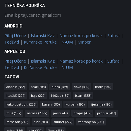
TEHNIČKA PODRŠKA
Email:
pitajucene@gmail.com
ANDROID
Pitaj Učene
|
Islamski Kviz
|
Namaz korak po korak
|
Sufara
|
Tedžvid
|
Kur'anske Poruke
|
N-UM
|
Minber
APPLE iOS
Pitaj Učene
|
Islamski Kviz
|
Namaz korak po korak
|
Sufara
|
Tedžvid
|
Kur'anske Poruke
|
N-UM
TAGOVI
abdest
(582)
brak
(608)
djeca
(189)
dova
(490)
hadis
(340)
hadždž
(207)
hajz
(222)
hidžab
(187)
islam
(353)
kako postupiti
(236)
kur'an
(580)
kurban
(190)
liječenje
(190)
muž
(187)
namaz
(2377)
post
(748)
propis
(432)
propisi
(207)
ramazan
(246)
sihr
(303)
sunnet
(227)
zabranjeno
(231)
zekat
(356)
zikr
(229)
žena
(433)