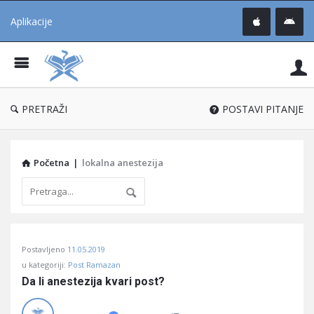
Aplikacije
Pit
Uč
®
PRETRAŽI
POSTAVI PITANJE
Početna
|
lokalna anestezija
Pitaj
Postavljeno
11.05.2019
Učene
u kategoriji:
Post Ramazan
®
Da li anestezija kvari post?
Latest