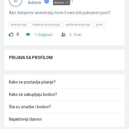
Pitanja
IT
Admin
Admin
Ako dobijemo anesteziju hoće li nam biti pokvaren post?
anestezija
lokalna anestezija
opšta anestezija
post
0
1 Odgovor
0
Prati
Sidebar
PRIJAVA SA PROFILOM
Kako se postavlja pitanje?
Kako se sakupljaju bodovi?
Šta su značke i bodovi?
Najaktivniji članovi