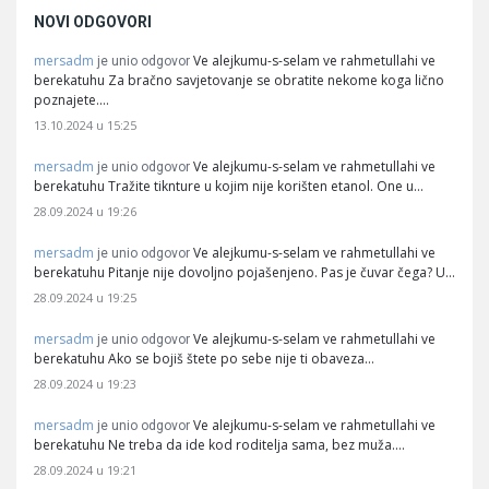
NOVI ODGOVORI
mersadm
Ve alejkumu-s-selam ve rahmetullahi ve
je unio odgovor
berekatuhu Za bračno savjetovanje se obratite nekome koga lično
poznajete.…
13.10.2024 u 15:25
mersadm
Ve alejkumu-s-selam ve rahmetullahi ve
je unio odgovor
berekatuhu Tražite tiknture u kojim nije korišten etanol. One u…
28.09.2024 u 19:26
mersadm
Ve alejkumu-s-selam ve rahmetullahi ve
je unio odgovor
berekatuhu Pitanje nije dovoljno pojašenjeno. Pas je čuvar čega? U…
28.09.2024 u 19:25
mersadm
Ve alejkumu-s-selam ve rahmetullahi ve
je unio odgovor
berekatuhu Ako se bojiš štete po sebe nije ti obaveza…
28.09.2024 u 19:23
mersadm
Ve alejkumu-s-selam ve rahmetullahi ve
je unio odgovor
berekatuhu Ne treba da ide kod roditelja sama, bez muža.…
28.09.2024 u 19:21