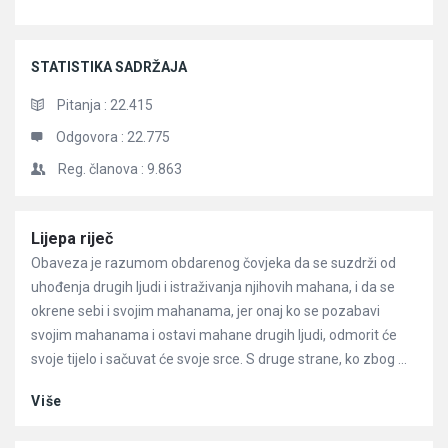
STATISTIKA SADRŽAJA
Pitanja :
22.415
Odgovora :
22.775
Reg. članova :
9.863
Članci
Lijepa riječ
Obaveza je razumom obdarenog čovjeka da se suzdrži od
uhođenja drugih ljudi i istraživanja njihovih mahana, i da se
okrene sebi i svojim mahanama, jer onaj ko se pozabavi
svojim mahanama i ostavi mahane drugih ljudi, odmorit će
svoje tijelo i sačuvat će svoje srce. S druge strane, ko zbog ...
Više