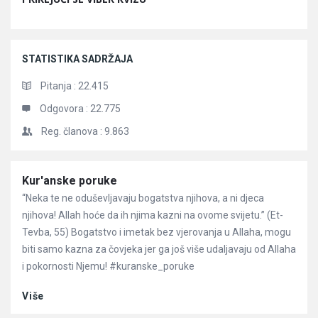
STATISTIKA SADRŽAJA
Pitanja :
22.415
Odgovora :
22.775
Reg. članova :
9.863
Članci
Kur'anske poruke
“Neka te ne oduševljavaju bogatstva njihova, a ni djeca
njihova! Allah hoće da ih njima kazni na ovome svijetu.” (Et-
Tevba, 55) Bogatstvo i imetak bez vjerovanja u Allaha, mogu
biti samo kazna za čovjeka jer ga još više udaljavaju od Allaha
i pokornosti Njemu! #kuranske_poruke
Više