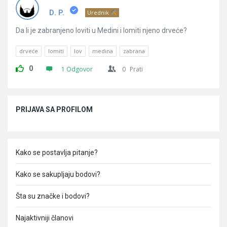
Pitanja
D. P.
Urednik
Da li je zabranjeno loviti u Medini i lomiti njeno drveće?
drveće
lomiti
lov
medina
zabrana
0
1 Odgovor
0
Prati
Sidebar
PRIJAVA SA PROFILOM
Kako se postavlja pitanje?
Kako se sakupljaju bodovi?
Šta su značke i bodovi?
Najaktivniji članovi