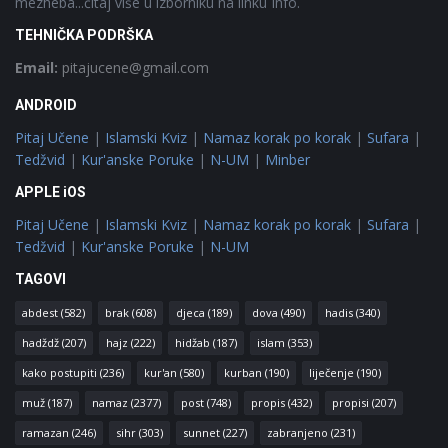
mezheba...čitaj više u izborniku na linku Info.
TEHNIČKA PODRŠKA
Email:
pitajucene@gmail.com
ANDROID
Pitaj Učene
|
Islamski Kviz
|
Namaz korak po korak
|
Sufara
|
Tedžvid
|
Kur'anske Poruke
|
N-UM
|
Minber
APPLE iOS
Pitaj Učene
|
Islamski Kviz
|
Namaz korak po korak
|
Sufara
|
Tedžvid
|
Kur'anske Poruke
|
N-UM
TAGOVI
abdest
(582)
brak
(608)
djeca
(189)
dova
(490)
hadis
(340)
hadždž
(207)
hajz
(222)
hidžab
(187)
islam
(353)
kako postupiti
(236)
kur'an
(580)
kurban
(190)
liječenje
(190)
muž
(187)
namaz
(2377)
post
(748)
propis
(432)
propisi
(207)
ramazan
(246)
sihr
(303)
sunnet
(227)
zabranjeno
(231)