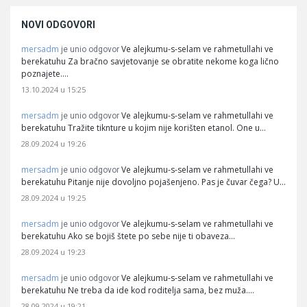
NOVI ODGOVORI
mersadm
Ve alejkumu-s-selam ve rahmetullahi ve
je unio odgovor
berekatuhu Za bračno savjetovanje se obratite nekome koga lično
poznajete.…
13.10.2024 u 15:25
mersadm
Ve alejkumu-s-selam ve rahmetullahi ve
je unio odgovor
berekatuhu Tražite tiknture u kojim nije korišten etanol. One u…
28.09.2024 u 19:26
mersadm
Ve alejkumu-s-selam ve rahmetullahi ve
je unio odgovor
berekatuhu Pitanje nije dovoljno pojašenjeno. Pas je čuvar čega? U…
28.09.2024 u 19:25
mersadm
Ve alejkumu-s-selam ve rahmetullahi ve
je unio odgovor
berekatuhu Ako se bojiš štete po sebe nije ti obaveza…
28.09.2024 u 19:23
mersadm
Ve alejkumu-s-selam ve rahmetullahi ve
je unio odgovor
berekatuhu Ne treba da ide kod roditelja sama, bez muža.…
28.09.2024 u 19:21