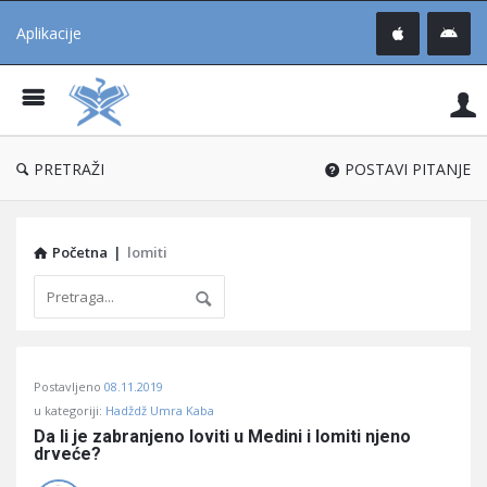
Aplikacije
Pit
Uč
®
PRETRAŽI
POSTAVI PITANJE
Početna
|
lomiti
Pitaj
Postavljeno
08.11.2019
Učene
u kategoriji:
Hadždž Umra Kaba
®
Da li je zabranjeno loviti u Medini i lomiti njeno 
drveće?
Latest