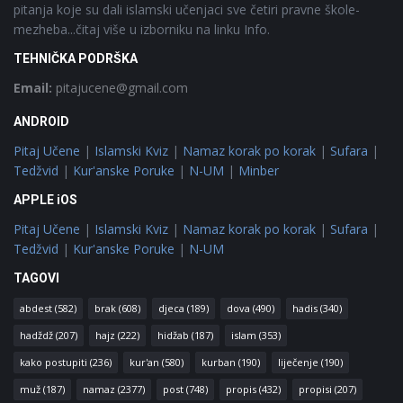
pitanja koje su dali islamski učenjaci sve četiri pravne škole-
mezheba...čitaj više u izborniku na linku Info.
TEHNIČKA PODRŠKA
Email:
pitajucene@gmail.com
ANDROID
Pitaj Učene
|
Islamski Kviz
|
Namaz korak po korak
|
Sufara
|
Tedžvid
|
Kur'anske Poruke
|
N-UM
|
Minber
APPLE iOS
Pitaj Učene
|
Islamski Kviz
|
Namaz korak po korak
|
Sufara
|
Tedžvid
|
Kur'anske Poruke
|
N-UM
TAGOVI
abdest
(582)
brak
(608)
djeca
(189)
dova
(490)
hadis
(340)
hadždž
(207)
hajz
(222)
hidžab
(187)
islam
(353)
kako postupiti
(236)
kur'an
(580)
kurban
(190)
liječenje
(190)
muž
(187)
namaz
(2377)
post
(748)
propis
(432)
propisi
(207)