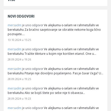
NOVI ODGOVORI
mersadm
Ve alejkumu-s-selam ve rahmetullahi ve
je unio odgovor
berekatuhu Za bračno savjetovanje se obratite nekome koga lično
poznajete.…
13.10.2024 u 15:25
mersadm
Ve alejkumu-s-selam ve rahmetullahi ve
je unio odgovor
berekatuhu Tražite tiknture u kojim nije korišten etanol. One u…
28.09.2024 u 19:26
mersadm
Ve alejkumu-s-selam ve rahmetullahi ve
je unio odgovor
berekatuhu Pitanje nije dovoljno pojašenjeno. Pas je čuvar čega? U…
28.09.2024 u 19:25
mersadm
Ve alejkumu-s-selam ve rahmetullahi ve
je unio odgovor
berekatuhu Ako se bojiš štete po sebe nije ti obaveza…
28.09.2024 u 19:23
mersadm
Ve alejkumu-s-selam ve rahmetullahi ve
je unio odgovor