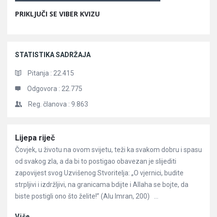
PRIKLJUČI SE VIBER KVIZU
STATISTIKA SADRŽAJA
Pitanja :
22.415
Odgovora :
22.775
Reg. članova :
9.863
Članci
Lijepa riječ
Čovjek, u životu na ovom svijetu, teži ka svakom dobru i spasu
od svakog zla, a da bi to postigao obavezan je slijediti
zapovijest svog Uzvišenog Stvoritelja: „O vjernici, budite
strpljivi i izdržljivi, na granicama bdijte i Allaha se bojte, da
biste postigli ono što želite!” (Alu Imran, 200) ...
Više