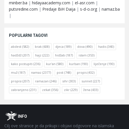
minber.ba
|
hidayaacademy.com
|
el-asr.com
|
putsredine.com
|
Predaje BiH Daija
|
s-d-o.org
|
namaz.ba
|
POPULARNI TAGOVI
abdest
(582)
brak
(608)
djeca
(189)
dova
(490)
hadis
(340)
hadždž
(207)
hajz
(222)
hidžab
(187)
islam
(353)
kako postupiti
(236)
kur'an
(580)
kurban
(190)
liječenje
(190)
muž
(187)
namaz
(2377)
post
(748)
propis
(432)
propisi
(207)
ramazan
(246)
sihr
(303)
sunnet
(227)
zabranjeno
(231)
zekat
(356)
zikr
(229)
žena
(433)
Footer
O
INFO
Cilj ove stranice je da prikupi i objavi odgovore na islamska