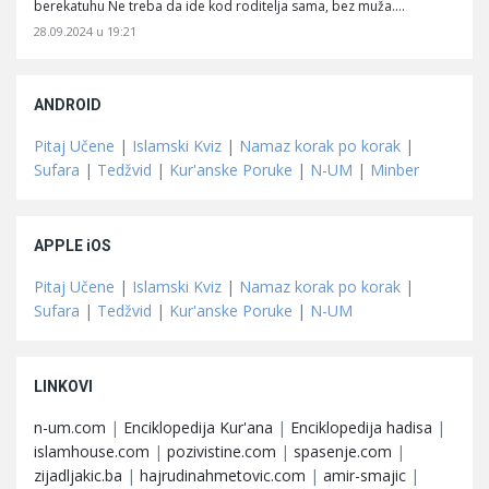
berekatuhu Ne treba da ide kod roditelja sama, bez muža.…
28.09.2024 u 19:21
ANDROID
Pitaj Učene
|
Islamski Kviz
|
Namaz korak po korak
|
Sufara
|
Tedžvid
|
Kur'anske Poruke
|
N-UM
|
Minber
APPLE iOS
Pitaj Učene
|
Islamski Kviz
|
Namaz korak po korak
|
Sufara
|
Tedžvid
|
Kur'anske Poruke
|
N-UM
LINKOVI
n-um.com
|
Enciklopedija Kur'ana
|
Enciklopedija hadisa
|
islamhouse.com
|
pozivistine.com
|
spasenje.com
|
zijadljakic.ba
|
hajrudinahmetovic.com
|
amir-smajic
|