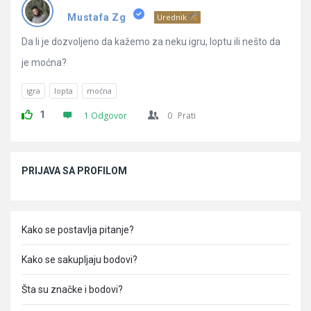
Pitanja
Mustafa Zg
Urednik
Da li je dozvoljeno da kažemo za neku igru, loptu ili nešto da
je moćna?
igra
lopta
moćna
1
1 Odgovor
0
Prati
Sidebar
PRIJAVA SA PROFILOM
Kako se postavlja pitanje?
Kako se sakupljaju bodovi?
Šta su značke i bodovi?