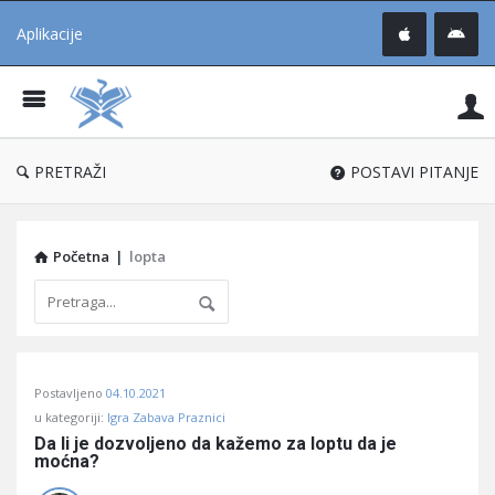
Aplikacije
Pit
Uč
®
PRETRAŽI
POSTAVI PITANJE
Početna
|
lopta
Pitaj
Postavljeno
04.10.2021
Učene
u kategoriji:
Igra Zabava Praznici
®
Da li je dozvoljeno da kažemo za loptu da je 
moćna?
Latest