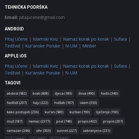
TEHNIČKA PODRŠKA
Email:
pitajucene@gmail.com
ANDROID
Pitaj Učene
|
Islamski Kviz
|
Namaz korak po korak
|
Sufara
|
Tedžvid
|
Kur'anske Poruke
|
N-UM
|
Minber
APPLE iOS
Pitaj Učene
|
Islamski Kviz
|
Namaz korak po korak
|
Sufara
|
Tedžvid
|
Kur'anske Poruke
|
N-UM
TAGOVI
abdest
(582)
brak
(608)
djeca
(189)
dova
(490)
hadis
(340)
hadždž
(207)
hajz
(222)
hidžab
(187)
islam
(353)
kako postupiti
(236)
kur'an
(580)
kurban
(190)
liječenje
(190)
muž
(187)
namaz
(2377)
post
(748)
propis
(432)
propisi
(207)
ramazan
(246)
sihr
(303)
sunnet
(227)
zabranjeno
(231)