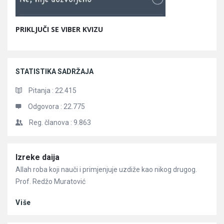
PRIKLJUČI SE VIBER KVIZU
STATISTIKA SADRŽAJA
Pitanja :
22.415
Odgovora :
22.775
Reg. članova :
9.863
Članci
Izreke daija
Allah roba koji nauči i primjenjuje uzdiže kao nikog drugog.
Prof. Redžo Muratović
Više