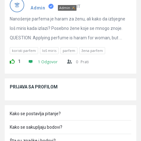
Pitanja
IT
Admin
Admin
Nanošenje parfema je haram za ženu, ali kako da izbjegne
loš miris kada izlazi? Posebno žene koje se mnogo znoje.
QUESTION: Applying perfume is haram for woman, but ...
koristi parfem
loš miris
parfem
žena parfem
1
1 Odgovor
0
Prati
Sidebar
PRIJAVA SA PROFILOM
Kako se postavlja pitanje?
Kako se sakupljaju bodovi?
Šta su značke i bodovi?