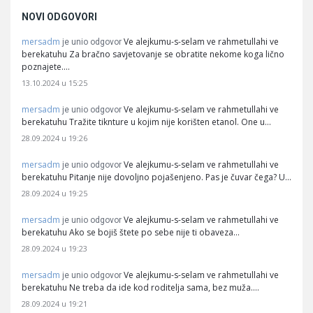
NOVI ODGOVORI
mersadm
Ve alejkumu-s-selam ve rahmetullahi ve
je unio odgovor
berekatuhu Za bračno savjetovanje se obratite nekome koga lično
poznajete.…
13.10.2024 u 15:25
mersadm
Ve alejkumu-s-selam ve rahmetullahi ve
je unio odgovor
berekatuhu Tražite tiknture u kojim nije korišten etanol. One u…
28.09.2024 u 19:26
mersadm
Ve alejkumu-s-selam ve rahmetullahi ve
je unio odgovor
berekatuhu Pitanje nije dovoljno pojašenjeno. Pas je čuvar čega? U…
28.09.2024 u 19:25
mersadm
Ve alejkumu-s-selam ve rahmetullahi ve
je unio odgovor
berekatuhu Ako se bojiš štete po sebe nije ti obaveza…
28.09.2024 u 19:23
mersadm
Ve alejkumu-s-selam ve rahmetullahi ve
je unio odgovor
berekatuhu Ne treba da ide kod roditelja sama, bez muža.…
28.09.2024 u 19:21