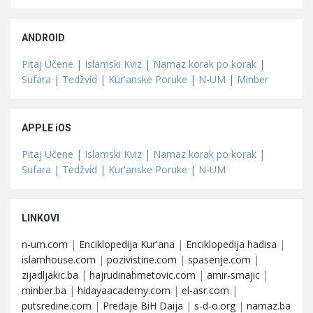
ANDROID
Pitaj Učene
|
Islamski Kviz
|
Namaz korak po korak
|
Sufara
|
Tedžvid
|
Kur'anske Poruke
|
N-UM
|
Minber
APPLE iOS
Pitaj Učene
|
Islamski Kviz
|
Namaz korak po korak
|
Sufara
|
Tedžvid
|
Kur'anske Poruke
|
N-UM
LINKOVI
n-um.com
|
Enciklopedija Kur'ana
|
Enciklopedija hadisa
|
islamhouse.com
|
pozivistine.com
|
spasenje.com
|
zijadljakic.ba
|
hajrudinahmetovic.com
|
amir-smajic
|
minber.ba
|
hidayaacademy.com
|
el-asr.com
|
putsredine.com
|
Predaje BiH Daija
|
s-d-o.org
|
namaz.ba