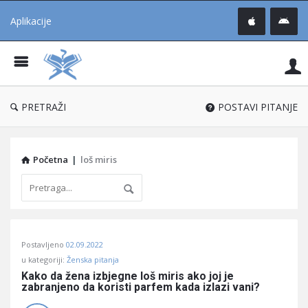
Aplikacije
Pit
Uč
®
PRETRAŽI
POSTAVI PITANJE
Početna
|
loš miris
Pitaj
Postavljeno
02.09.2022
Učene
u kategoriji:
Ženska pitanja
®
Kako da žena izbjegne loš miris ako joj je 
zabranjeno da koristi parfem kada izlazi vani?
Latest