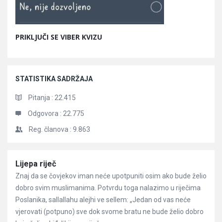
PRIKLJUČI SE VIBER KVIZU
STATISTIKA SADRŽAJA
Pitanja :
22.415
Odgovora :
22.775
Reg. članova :
9.863
Članci
Lijepa riječ
Znaj da se čovjekov iman neće upotpuniti osim ako bude želio
dobro svim muslimanima. Potvrdu toga nalazimo u riječima
Poslanika, sallallahu alejhi ve sellem: „Jedan od vas neće
vjerovati (potpuno) sve dok svome bratu ne bude želio dobro