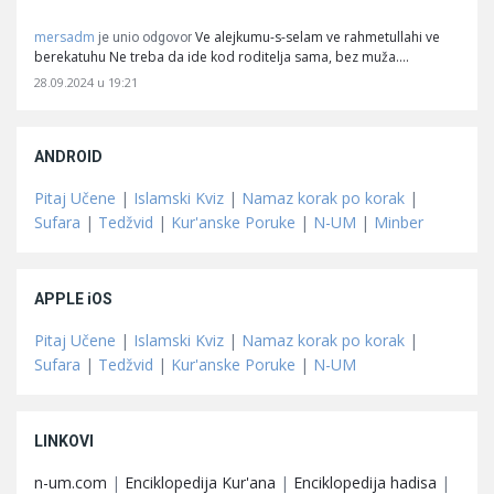
mersadm
Ve alejkumu-s-selam ve rahmetullahi ve
je unio odgovor
berekatuhu Ne treba da ide kod roditelja sama, bez muža.…
28.09.2024 u 19:21
ANDROID
Pitaj Učene
|
Islamski Kviz
|
Namaz korak po korak
|
Sufara
|
Tedžvid
|
Kur'anske Poruke
|
N-UM
|
Minber
APPLE iOS
Pitaj Učene
|
Islamski Kviz
|
Namaz korak po korak
|
Sufara
|
Tedžvid
|
Kur'anske Poruke
|
N-UM
LINKOVI
n-um.com
|
Enciklopedija Kur'ana
|
Enciklopedija hadisa
|