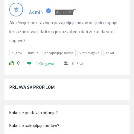
Pitanja
IT
Admin
Admin
Ako čovjek bez razloga pozajmljuje novac od ljudi i kupuje
luksuzne stvari, da li mu je dozvoljeno dati zekat da vrati
dugove?
dugovi
luksuz
pozajmljuje novac
vrati dugove
zekat
0
1 Odgovor
0
Prati
Sidebar
PRIJAVA SA PROFILOM
Kako se postavlja pitanje?
Kako se sakupljaju bodovi?