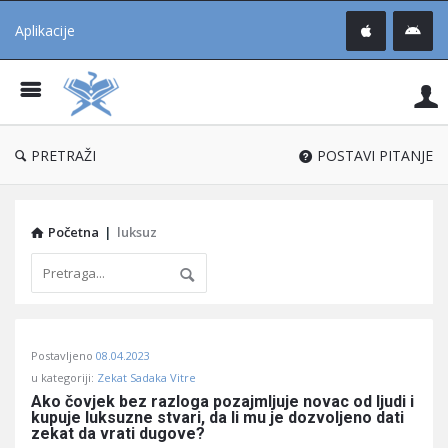
Aplikacije
Pit
Uč
®
PRETRAŽI
POSTAVI PITANJE
Početna
|
luksuz
Pitaj
Postavljeno
08.04.2023
Učene
u kategoriji:
Zekat Sadaka Vitre
®
Ako čovjek bez razloga pozajmljuje novac od ljudi i 
kupuje luksuzne stvari, da li mu je dozvoljeno dati 
Latest
zekat da vrati dugove?