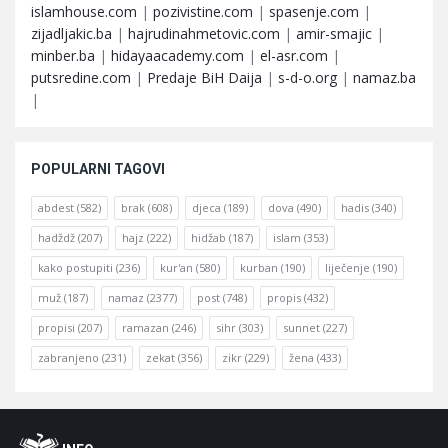
islamhouse.com
|
pozivistine.com
|
spasenje.com
|
zijadljakic.ba
|
hajrudinahmetovic.com
|
amir-smajic
|
minber.ba
|
hidayaacademy.com
|
el-asr.com
|
putsredine.com
|
Predaje BiH Daija
|
s-d-o.org
|
namaz.ba
|
POPULARNI TAGOVI
abdest
(582)
brak
(608)
djeca
(189)
dova
(490)
hadis
(340)
hadždž
(207)
hajz
(222)
hidžab
(187)
islam
(353)
kako postupiti
(236)
kur'an
(580)
kurban
(190)
liječenje
(190)
muž
(187)
namaz
(2377)
post
(748)
propis
(432)
propisi
(207)
ramazan
(246)
sihr
(303)
sunnet
(227)
zabranjeno
(231)
zekat
(356)
zikr
(229)
žena
(433)
Footer
O