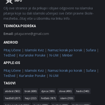
INFO
Cilj ove stranice je da prikupi i objavi odgovore na islamska
pitanja koje su dali islamski učenjaci sve četiri pravne škole-
mezheba...čitaj više u izborniku na linku Info.
TEHNIČKA PODRŠKA
Email:
pitajucene@gmail.com
ANDROID
Pitaj Učene
|
Islamski Kviz
|
Namaz korak po korak
|
Sufara
|
Tedžvid
|
Kur'anske Poruke
|
N-UM
|
Minber
APPLE iOS
Pitaj Učene
|
Islamski Kviz
|
Namaz korak po korak
|
Sufara
|
Tedžvid
|
Kur'anske Poruke
|
N-UM
TAGOVI
abdest
(582)
brak
(608)
djeca
(189)
dova
(490)
hadis
(340)
hadždž
(207)
hajz
(222)
hidžab
(187)
islam
(353)