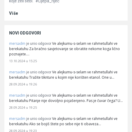
koje želi sebi.“ #Lijepa_riječ
Više
NOVI ODGOVORI
mersadm
Ve alejkumu-s-selam ve rahmetullahi ve
je unio odgovor
berekatuhu Za bračno savjetovanje se obratite nekome koga lično
poznajete.…
13.10.2024 u 15:25
mersadm
Ve alejkumu-s-selam ve rahmetullahi ve
je unio odgovor
berekatuhu Tražite tiknture u kojim nije korišten etanol. One u…
28.09.2024 u 19:26
mersadm
Ve alejkumu-s-selam ve rahmetullahi ve
je unio odgovor
berekatuhu Pitanje nije dovoljno pojašenjeno. Pas je čuvar čega? U…
28.09.2024 u 19:25
mersadm
Ve alejkumu-s-selam ve rahmetullahi ve
je unio odgovor
berekatuhu Ako se bojiš štete po sebe nije ti obaveza…
28.09.2024 u 19:23