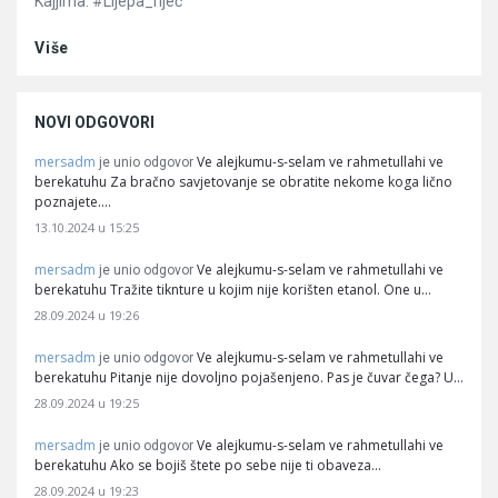
Kajjima. #Lijepa_riječ
Više
NOVI ODGOVORI
mersadm
Ve alejkumu-s-selam ve rahmetullahi ve
je unio odgovor
berekatuhu Za bračno savjetovanje se obratite nekome koga lično
poznajete.…
13.10.2024 u 15:25
mersadm
Ve alejkumu-s-selam ve rahmetullahi ve
je unio odgovor
berekatuhu Tražite tiknture u kojim nije korišten etanol. One u…
28.09.2024 u 19:26
mersadm
Ve alejkumu-s-selam ve rahmetullahi ve
je unio odgovor
berekatuhu Pitanje nije dovoljno pojašenjeno. Pas je čuvar čega? U…
28.09.2024 u 19:25
mersadm
Ve alejkumu-s-selam ve rahmetullahi ve
je unio odgovor
berekatuhu Ako se bojiš štete po sebe nije ti obaveza…
28.09.2024 u 19:23