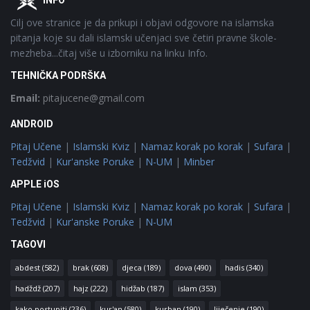
INFO
Cilj ove stranice je da prikupi i objavi odgovore na islamska
pitanja koje su dali islamski učenjaci sve četiri pravne škole-
mezheba...čitaj više u izborniku na linku Info.
TEHNIČKA PODRŠKA
Email:
pitajucene@gmail.com
ANDROID
Pitaj Učene
|
Islamski Kviz
|
Namaz korak po korak
|
Sufara
|
Tedžvid
|
Kur'anske Poruke
|
N-UM
|
Minber
APPLE iOS
Pitaj Učene
|
Islamski Kviz
|
Namaz korak po korak
|
Sufara
|
Tedžvid
|
Kur'anske Poruke
|
N-UM
TAGOVI
abdest
(582)
brak
(608)
djeca
(189)
dova
(490)
hadis
(340)
hadždž
(207)
hajz
(222)
hidžab
(187)
islam
(353)
kako postupiti
(236)
kur'an
(580)
kurban
(190)
liječenje
(190)