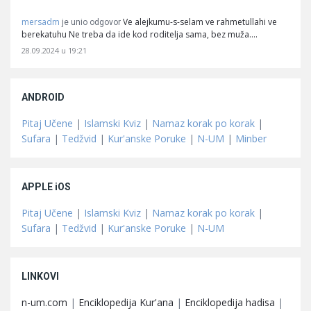
mersadm
Ve alejkumu-s-selam ve rahmetullahi ve
je unio odgovor
berekatuhu Ne treba da ide kod roditelja sama, bez muža.…
28.09.2024 u 19:21
ANDROID
Pitaj Učene
|
Islamski Kviz
|
Namaz korak po korak
|
Sufara
|
Tedžvid
|
Kur'anske Poruke
|
N-UM
|
Minber
APPLE iOS
Pitaj Učene
|
Islamski Kviz
|
Namaz korak po korak
|
Sufara
|
Tedžvid
|
Kur'anske Poruke
|
N-UM
LINKOVI
n-um.com
|
Enciklopedija Kur'ana
|
Enciklopedija hadisa
|