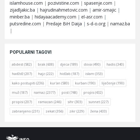
islamhouse.com
|
pozivistine.com
|
spasenje.com
|
zijadljakic.ba
|
hajrudinahmetovic.com
|
amir-smajic
|
minber.ba
|
hidayaacademy.com
|
el-asr.com
|
putsredine.com
|
Predaje BiH Daija
|
s-d-o.org
|
namaz.ba
|
POPULARNI TAGOVI
abdest
(582)
brak
(608)
djeca
(189)
dova
(490)
hadis
(340)
hadždž
(207)
hajz
(222)
hidžab
(187)
islam
(353)
kako postupiti
(236)
kur'an
(580)
kurban
(190)
liječenje
(190)
muž
(187)
namaz
(2377)
post
(748)
propis
(432)
propisi
(207)
ramazan
(246)
sihr
(303)
sunnet
(227)
zabranjeno
(231)
zekat
(356)
zikr
(229)
žena
(433)
Footer
O