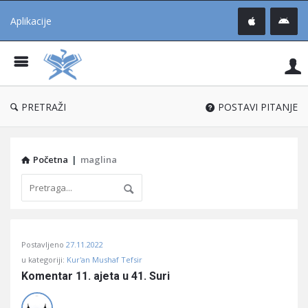
Aplikacije
Pit
Uč
®
PRETRAŽI
POSTAVI PITANJE
Početna
|
maglina
Pitaj
Postavljeno
27.11.2022
Učene
u kategoriji:
Kur'an Mushaf Tefsir
®
Komentar 11. ajeta u 41. Suri
Latest