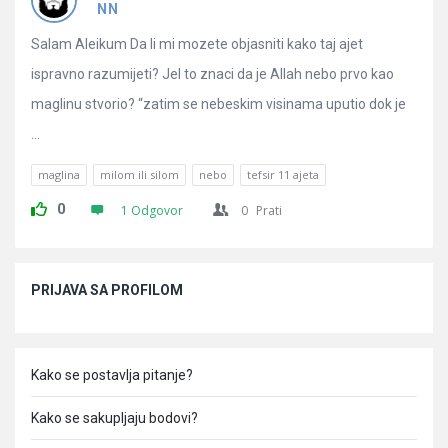
Pitanja
NN
Salam Aleikum Da li mi mozete objasniti kako taj ajet
ispravno razumijeti? Jel to znaci da je Allah nebo prvo kao
maglinu stvorio? “zatim se nebeskim visinama uputio dok je
...
maglina
milom ili silom
nebo
tefsir 11 ajeta
0
1 Odgovor
0
Prati
Sidebar
PRIJAVA SA PROFILOM
Kako se postavlja pitanje?
Kako se sakupljaju bodovi?