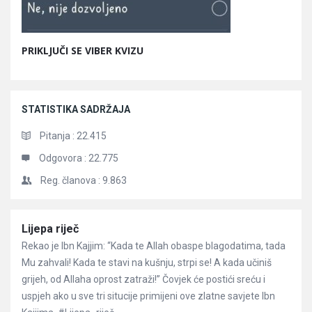
PRIKLJUČI SE VIBER KVIZU
STATISTIKA SADRŽAJA
Pitanja :
22.415
Odgovora :
22.775
Reg. članova :
9.863
Članci
Lijepa riječ
Rekao je Ibn Kajjim: “Kada te Allah obaspe blagodatima, tada
Mu zahvali! Kada te stavi na kušnju, strpi se! A kada učiniš
grijeh, od Allaha oprost zatraži!” Čovjek će postići sreću i
uspjeh ako u sve tri situcije primijeni ove zlatne savjete Ibn