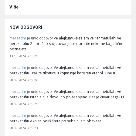
Više
NOVI ODGOVORI
mersadm
Ve alejkumu-s-selam ve rahmetullahi ve
je unio odgovor
berekatuhu Za bračno savjetovanje se obratite nekome koga lično
poznajete.…
13.10.2024 u 15:25
mersadm
Ve alejkumu-s-selam ve rahmetullahi ve
je unio odgovor
berekatuhu Tražite tiknture u kojim nije korišten etanol. One u…
28.09.2024 u 19:26
mersadm
Ve alejkumu-s-selam ve rahmetullahi ve
je unio odgovor
berekatuhu Pitanje nije dovoljno pojašenjeno. Pas je čuvar čega? U…
28.09.2024 u 19:25
mersadm
Ve alejkumu-s-selam ve rahmetullahi ve
je unio odgovor
berekatuhu Ako se bojiš štete po sebe nije ti obaveza…
28.09.2024 u 19:23