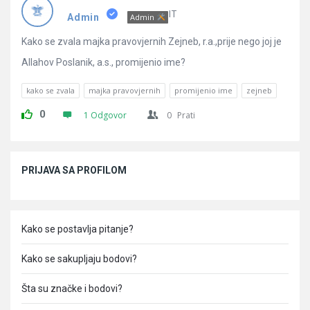
Pitanja
IT
Admin
Admin
Kako se zvala majka pravovjernih Zejneb, r.a.,prije nego joj je
Allahov Poslanik, a.s., promijenio ime?
kako se zvala
majka pravovjernih
promijenio ime
zejneb
0
1 Odgovor
0
Prati
Sidebar
PRIJAVA SA PROFILOM
Kako se postavlja pitanje?
Kako se sakupljaju bodovi?
Šta su značke i bodovi?