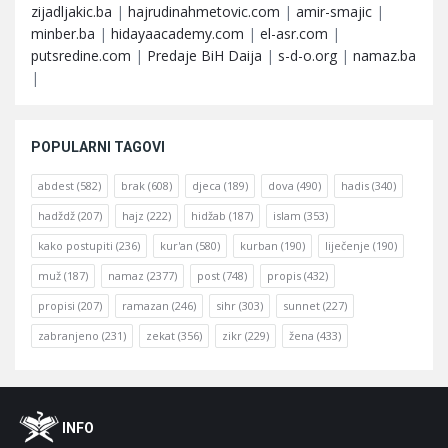
zijadljakic.ba
|
hajrudinahmetovic.com
|
amir-smajic
|
minber.ba
|
hidayaacademy.com
|
el-asr.com
|
putsredine.com
|
Predaje BiH Daija
|
s-d-o.org
|
namaz.ba
|
POPULARNI TAGOVI
abdest
(582)
brak
(608)
djeca
(189)
dova
(490)
hadis
(340)
hadždž
(207)
hajz
(222)
hidžab
(187)
islam
(353)
kako postupiti
(236)
kur'an
(580)
kurban
(190)
liječenje
(190)
muž
(187)
namaz
(2377)
post
(748)
propis
(432)
propisi
(207)
ramazan
(246)
sihr
(303)
sunnet
(227)
zabranjeno
(231)
zekat
(356)
zikr
(229)
žena
(433)
Footer
O
INFO