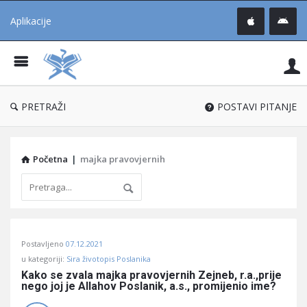
Aplikacije
Pit
Uč
®
PRETRAŽI
POSTAVI PITANJE
Početna
|
majka pravovjernih
Pitaj
Postavljeno
07.12.2021
Učene
u kategoriji:
Sira životopis Poslanika
®
Kako se zvala majka pravovjernih Zejneb, r.a.,prije 
nego joj je Allahov Poslanik, a.s., promijenio ime?
Latest