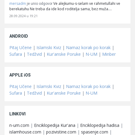
mersadm
Ve alejkumu-s-selam ve rahmetullahi ve
je unio odgovor
berekatuhu Ne treba da ide kod roditelja sama, bez muža.…
28.09.2024 u 19:21
ANDROID
Pitaj Učene
|
Islamski Kviz
|
Namaz korak po korak
|
Sufara
|
Tedžvid
|
Kur'anske Poruke
|
N-UM
|
Minber
APPLE iOS
Pitaj Učene
|
Islamski Kviz
|
Namaz korak po korak
|
Sufara
|
Tedžvid
|
Kur'anske Poruke
|
N-UM
LINKOVI
n-um.com
|
Enciklopedija Kur'ana
|
Enciklopedija hadisa
|
islamhouse.com
|
pozivistine.com
|
spasenje.com
|