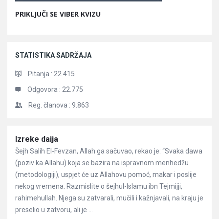
PRIKLJUČI SE VIBER KVIZU
STATISTIKA SADRŽAJA
Pitanja :
22.415
Odgovora :
22.775
Reg. članova :
9.863
Članci
Izreke daija
Šejh Salih El-Fevzan, Allah ga sačuvao, rekao je: “Svaka dawa
(poziv ka Allahu) koja se bazira na ispravnom menhedžu
(metodologiji), uspjet će uz Allahovu pomoć, makar i poslije
nekog vremena. Razmislite o šejhul-Islamu ibn Tejmijji,
rahimehullah. Njega su zatvarali, mučili i kažnjavali, na kraju je
preselio u zatvoru, ali je ...