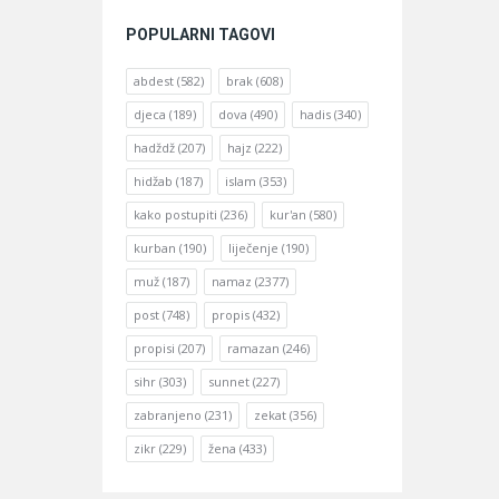
POPULARNI TAGOVI
abdest
(582)
brak
(608)
djeca
(189)
dova
(490)
hadis
(340)
hadždž
(207)
hajz
(222)
hidžab
(187)
islam
(353)
kako postupiti
(236)
kur'an
(580)
kurban
(190)
liječenje
(190)
muž
(187)
namaz
(2377)
post
(748)
propis
(432)
propisi
(207)
ramazan
(246)
sihr
(303)
sunnet
(227)
zabranjeno
(231)
zekat
(356)
zikr
(229)
žena
(433)