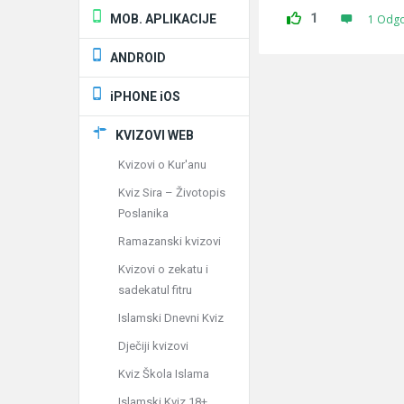
1
MOB. APLIKACIJE
1 Odg
ANDROID
iPHONE iOS
KVIZOVI WEB
Kvizovi o Kur'anu
Kviz Sira – Životopis
Poslanika
Ramazanski kvizovi
Kvizovi o zekatu i
sadekatul fitru
Islamski Dnevni Kviz
Dječiji kvizovi
Kviz Škola Islama
Islamski Kviz 18+