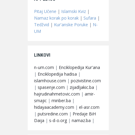
Pitaj Učene
|
Islamski Kviz
|
Namaz korak po korak
|
Sufara
|
Tedžvid
|
Kur'anske Poruke
|
N-
UM
LINKOVI
n-um.com
|
Enciklopedija Kur'ana
|
Enciklopedija hadisa
|
islamhouse.com
|
pozivistine.com
|
spasenje.com
|
zijadljakic.ba
|
hajrudinahmetovic.com
|
amir-
smajic
|
minber.ba
|
hidayaacademy.com
|
el-asr.com
|
putsredine.com
|
Predaje BiH
Daija
|
s-d-o.org
|
namaz.ba
|