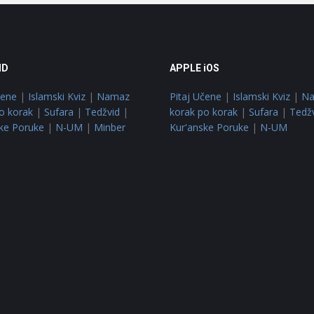
ID
APPLE iOS
čene
|
Islamski Kviz
|
Namaz
Pitaj Učene
|
Islamski Kviz
|
N
o korak
|
Sufara
|
Tedžvid
|
korak po korak
|
Sufara
|
Tedž
ke Poruke
|
N-UM
|
Minber
Kur'anske Poruke
|
N-UM