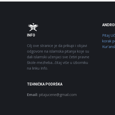
Footer
O
ANDRO
Pitaj U
INFO
korak p
Cilj ove stranice je da prikupi i objavi
Kur'ans
odgovore na islamska pitanja koje su
dali islamski učenjaci sve četiri pravne
škole-mezheba...čitaj više u izborniku
na linku Info.
TEHNIČKA PODRŠKA
Email:
pitajucene@gmail.com