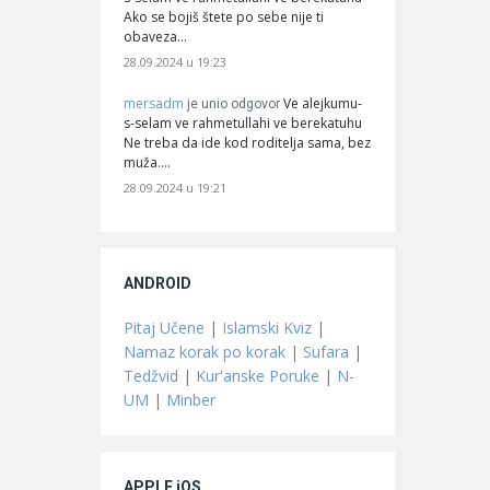
Ako se bojiš štete po sebe nije ti
obaveza…
28.09.2024 u 19:23
mersadm
Ve alejkumu-
je unio odgovor
s-selam ve rahmetullahi ve berekatuhu
Ne treba da ide kod roditelja sama, bez
muža.…
28.09.2024 u 19:21
ANDROID
Pitaj Učene
|
Islamski Kviz
|
Namaz korak po korak
|
Sufara
|
Tedžvid
|
Kur'anske Poruke
|
N-
UM
|
Minber
APPLE iOS