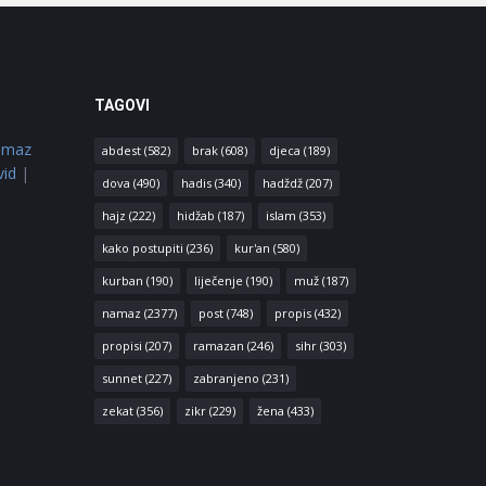
TAGOVI
amaz
abdest
(582)
brak
(608)
djeca
(189)
vid
|
dova
(490)
hadis
(340)
hadždž
(207)
hajz
(222)
hidžab
(187)
islam
(353)
kako postupiti
(236)
kur'an
(580)
kurban
(190)
liječenje
(190)
muž
(187)
namaz
(2377)
post
(748)
propis
(432)
propisi
(207)
ramazan
(246)
sihr
(303)
sunnet
(227)
zabranjeno
(231)
zekat
(356)
zikr
(229)
žena
(433)