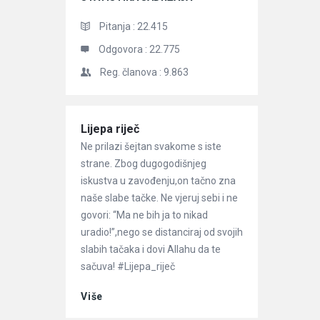
Pitanja :
22.415
Odgovora :
22.775
Reg. članova :
9.863
Članci
Lijepa riječ
Ne prilazi šejtan svakome s iste
strane. Zbog dugogodišnjeg
iskustva u zavođenju,on tačno zna
naše slabe tačke. Ne vjeruj sebi i ne
govori: “Ma ne bih ja to nikad
uradio!”,nego se distanciraj od svojih
slabih tačaka i dovi Allahu da te
sačuva! #Lijepa_riječ
Više