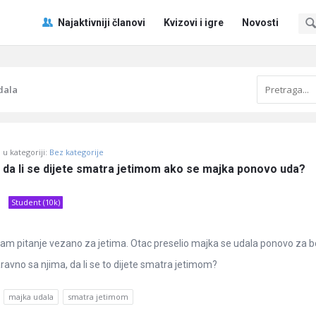
Pitaj
Pitaj
Najaktivniji članovi
Kvizovi i igre
Novosti
Učene
Učene
®
®
Navigacija
dala
u kategoriji:
Bez kategorije
 da li se dijete smatra jetimom ako se majka ponovo uda?
Student (10k)
am pitanje vezano za jetima. Otac preselio majka se udala ponovo za 
naravno sa njima, da li se to dijete smatra jetimom?
majka udala
smatra jetimom