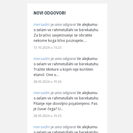
NOVI ODGOVORI
mersadm
Ve alejkumu-
je unio odgovor
s-selam ve rahmetullahi ve berekatuhu
Za bračno savjetovanje se obratite
nekome koga lično poznajete.…
13.10.2024 u 15:25
mersadm
Ve alejkumu-
je unio odgovor
s-selam ve rahmetullahi ve berekatuhu
Tražite tiknture u kojim nije korišten
etanol. One u…
28.09.2024 u 19:26
mersadm
Ve alejkumu-
je unio odgovor
s-selam ve rahmetullahi ve berekatuhu
Pitanje nije dovoljno pojašenjeno. Pas
je čuvar čega? U…
28.09.2024 u 19:25
mersadm
Ve alejkumu-
je unio odgovor
s-selam ve rahmetullahi ve berekatuhu