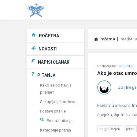
Explore
POČETNA
Početna
|
majka u
NOVOSTI
Pitaj
NAPIŠI ČLANAK
Postavljeno
18.12.2022
Učene
Ako je otac umro
PITANJA
®
Kako se postavlja
Uzi Begi
pitanje?
Latest
Sakupljanje bodove
Pitanja
Eselamu alejkum. Im
Postavi pitanje
čovjeka, dijete živi 
Pretraži pitanja
bogat čovjek
jetim
Kategorije pitanja