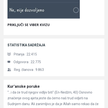
PRIKLJUČI SE VIBER KVIZU
STATISTIKA SADRŽAJA
Pitanja :
22.415
Odgovora :
22.775
Reg. članova :
9.863
Članci
Kur'anske poruke
“…i da će trud njegov vidljiv biti” (En-Nedžm, 40) Osnovno
značenje ovog ajeta jeste da ćemo naš trud vidjeti na
Sudnjem danu. Ali zanimljivo je da je Allah samo rekao da će