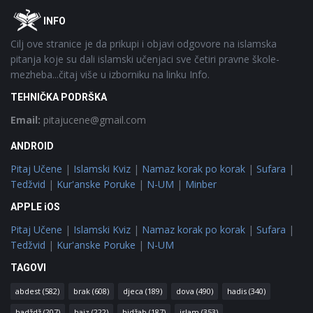
Footer
O
INFO
Cilj ove stranice je da prikupi i objavi odgovore na islamska
pitanja koje su dali islamski učenjaci sve četiri pravne škole-
mezheba...čitaj više u izborniku na linku Info.
TEHNIČKA PODRŠKA
Email:
pitajucene@gmail.com
ANDROID
Pitaj Učene
|
Islamski Kviz
|
Namaz korak po korak
|
Sufara
|
Tedžvid
|
Kur'anske Poruke
|
N-UM
|
Minber
APPLE iOS
Pitaj Učene
|
Islamski Kviz
|
Namaz korak po korak
|
Sufara
|
Tedžvid
|
Kur'anske Poruke
|
N-UM
TAGOVI
abdest
(582)
brak
(608)
djeca
(189)
dova
(490)
hadis
(340)
hadždž
(207)
hajz
(222)
hidžab
(187)
islam
(353)