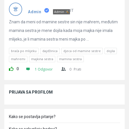
Pitanja
IT
Admin
Admin
Znam da meni od mamine sestre sin nije mahrem, međutim
mamina sestra je mene dojila kada moja majka nije imala
mlijeko, je li mamina sestra meni majka po ...
braća po mlijeku
dajdžinica
djeca od mamine sestre
dojila
mahremi
majkina sestra
mamina sestra
0
1 Odgovor
0
Prati
Sidebar
PRIJAVA SA PROFILOM
Kako se postavlja pitanje?