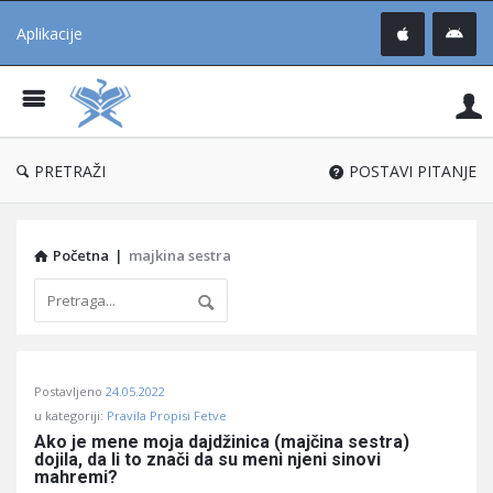
Aplikacije
Pit
Uč
®
PRETRAŽI
POSTAVI PITANJE
Početna
|
majkina sestra
Pitaj
Postavljeno
24.05.2022
Učene
u kategoriji:
Pravila Propisi Fetve
®
Ako je mene moja dajdžinica (majčina sestra) 
dojila, da li to znači da su meni njeni sinovi 
Latest
mahremi?