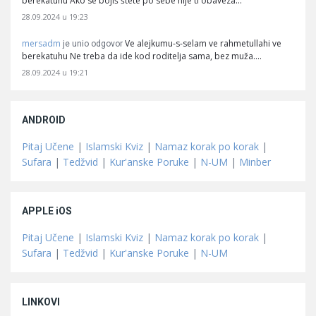
berekatuhu Ako se bojiš štete po sebe nije ti obaveza…
28.09.2024 u 19:23
mersadm
Ve alejkumu-s-selam ve rahmetullahi ve
je unio odgovor
berekatuhu Ne treba da ide kod roditelja sama, bez muža.…
28.09.2024 u 19:21
ANDROID
Pitaj Učene
|
Islamski Kviz
|
Namaz korak po korak
|
Sufara
|
Tedžvid
|
Kur'anske Poruke
|
N-UM
|
Minber
APPLE iOS
Pitaj Učene
|
Islamski Kviz
|
Namaz korak po korak
|
Sufara
|
Tedžvid
|
Kur'anske Poruke
|
N-UM
LINKOVI