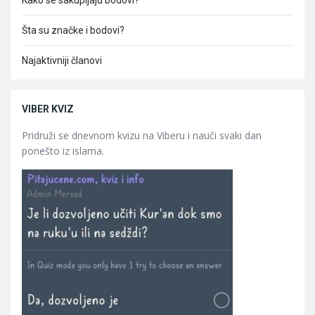
Kako se sakupljaju bodovi?
Šta su značke i bodovi?
Najaktivniji članovi
VIBER KVIZ
Pridruži se dnevnom kvizu na Viberu i nauči svaki dan
ponešto iz islama.