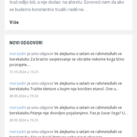
trud vidljiv biti, a nije dodao: na ahiretu. Govoreći nam da ako
se budemo konstantno trudili i radili na ...
Više
NOVI ODGOVORI
mersadm
Ve alejkumu-s-selam ve rahmetullahi ve
je unio odgovor
berekatuhu Za bračno savjetovanje se obratite nekome koga lično
poznajete.…
13.10.2024 u 15:25
mersadm
Ve alejkumu-s-selam ve rahmetullahi ve
je unio odgovor
berekatuhu Tražite tiknture u kojim nije korišten etanol. One u…
28.09.2024 u 19:26
mersadm
Ve alejkumu-s-selam ve rahmetullahi ve
je unio odgovor
berekatuhu Pitanje nije dovoljno pojašenjeno. Pas je čuvar čega? U…
28.09.2024 u 19:25
mersadm
Ve alejkumu-s-selam ve rahmetullahi ve
je unio odgovor