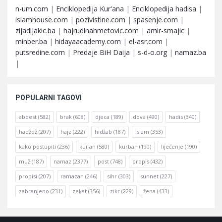
n-um.com
|
Enciklopedija Kur'ana
|
Enciklopedija hadisa
|
islamhouse.com
|
pozivistine.com
|
spasenje.com
|
zijadljakic.ba
|
hajrudinahmetovic.com
|
amir-smajic
|
minber.ba
|
hidayaacademy.com
|
el-asr.com
|
putsredine.com
|
Predaje BiH Daija
|
s-d-o.org
|
namaz.ba
|
POPULARNI TAGOVI
abdest
(582)
brak
(608)
djeca
(189)
dova
(490)
hadis
(340)
hadždž
(207)
hajz
(222)
hidžab
(187)
islam
(353)
kako postupiti
(236)
kur'an
(580)
kurban
(190)
liječenje
(190)
muž
(187)
namaz
(2377)
post
(748)
propis
(432)
propisi
(207)
ramazan
(246)
sihr
(303)
sunnet
(227)
zabranjeno
(231)
zekat
(356)
zikr
(229)
žena
(433)