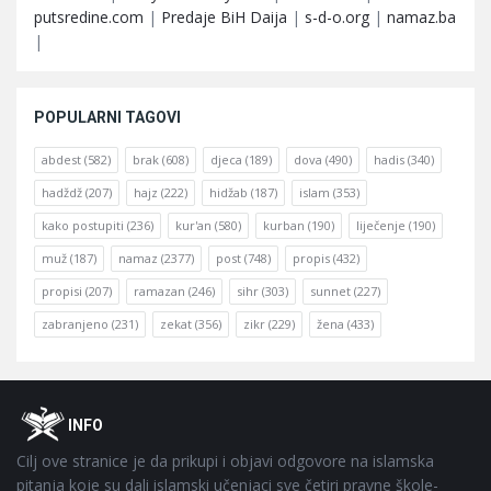
putsredine.com
|
Predaje BiH Daija
|
s-d-o.org
|
namaz.ba
|
POPULARNI TAGOVI
abdest
(582)
brak
(608)
djeca
(189)
dova
(490)
hadis
(340)
hadždž
(207)
hajz
(222)
hidžab
(187)
islam
(353)
kako postupiti
(236)
kur'an
(580)
kurban
(190)
liječenje
(190)
muž
(187)
namaz
(2377)
post
(748)
propis
(432)
propisi
(207)
ramazan
(246)
sihr
(303)
sunnet
(227)
zabranjeno
(231)
zekat
(356)
zikr
(229)
žena
(433)
Footer
O
INFO
Cilj ove stranice je da prikupi i objavi odgovore na islamska
pitanja koje su dali islamski učenjaci sve četiri pravne škole-