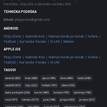
mezheba...čitaj više u izborniku na linku Info.
TEHNIČKA PODRŠKA
Email:
pitajucene@gmail.com
ANDROID
Pitaj Učene
|
Islamski Kviz
|
Namaz korak po korak
|
Sufara
|
Tedžvid
|
Kur'anske Poruke
|
N-UM
|
Minber
APPLE iOS
Pitaj Učene
|
Islamski Kviz
|
Namaz korak po korak
|
Sufara
|
Tedžvid
|
Kur'anske Poruke
|
N-UM
TAGOVI
abdest
(582)
brak
(608)
djeca
(189)
dova
(490)
hadis
(340)
hadždž
(207)
hajz
(222)
hidžab
(187)
islam
(353)
kako postupiti
(236)
kur'an
(580)
kurban
(190)
liječenje
(190)
muž
(187)
namaz
(2377)
post
(748)
propis
(432)
propisi
(207)
ramazan
(246)
sihr
(303)
sunnet
(227)
zabranjeno
(231)