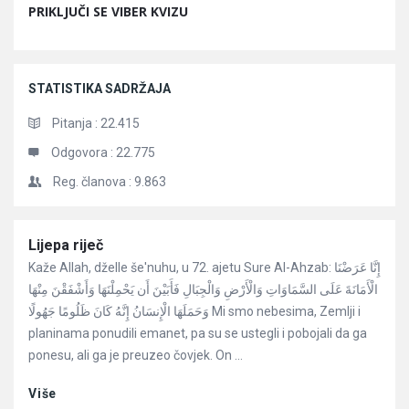
PRIKLJUČI SE VIBER KVIZU
STATISTIKA SADRŽAJA
Pitanja :
22.415
Odgovora :
22.775
Reg. članova :
9.863
Članci
Lijepa riječ
Kaže Allah, dželle še'nuhu, u 72. ajetu Sure Al-Ahzab: إِنَّا عَرَضْنَا
الْأَمَانَةَ عَلَى السَّمَاوَاتِ وَالْأَرْضِ وَالْجِبَالِ فَأَبَيْنَ أَن يَحْمِلْنَهَا وَأَشْفَقْنَ مِنْهَا
وَحَمَلَهَا الْإِنسَانُ إِنَّهُ كَانَ ظَلُومًا جَهُولًا Mi smo nebesima, Zemlji i
planinama ponudili emanet, pa su se ustegli i pobojali da ga
ponesu, ali ga je preuzeo čovjek. On ...
Više