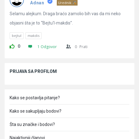
Pitanja
Adnan
Urednik
Selamu alejkum. Draga braćo zamolio bih vas da mi neko
objasni šta je to “Bejtu'l-makdis”.
bejtul
makdis
0
1 Odgovor
0
Prati
Sidebar
PRIJAVA SA PROFILOM
Kako se postavlja pitanje?
Kako se sakupljaju bodovi?
Šta su značke i bodovi?
Najaktivniji članovi