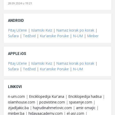
28.09.2024 u 19:21
ANDROID
Pitaj Učene
|
Islamski Kviz
|
Namaz korak po korak
|
Sufara
|
Tedžvid
|
Kur'anske Poruke
|
N-UM
|
Minber
APPLE iOS
Pitaj Učene
|
Islamski Kviz
|
Namaz korak po korak
|
Sufara
|
Tedžvid
|
Kur'anske Poruke
|
N-UM
LINKOVI
n-um.com
|
Enciklopedija Kur'ana
|
Enciklopedija hadisa
|
islamhouse.com
|
pozivistine.com
|
spasenje.com
|
zijadljakic.ba
|
hajrudinahmetovic.com
|
amir-smajic
|
minber.ba
|
hidayaacademy.com
|
el-asr.com
|