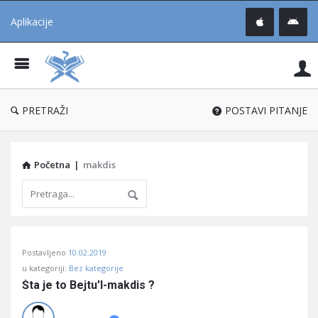
Aplikacije
Pit
Uč
®
PRETRAŽI
POSTAVI PITANJE
Početna
|
makdis
Pitaj
Postavljeno
10.02.2019
Učene
u kategoriji:
Bez kategorije
®
Šta je to Bejtu'l-makdis ?
Latest