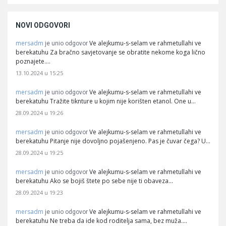
NOVI ODGOVORI
mersadm
Ve alejkumu-s-selam ve rahmetullahi ve
je unio odgovor
berekatuhu Za bračno savjetovanje se obratite nekome koga lično
poznajete.…
13.10.2024 u 15:25
mersadm
Ve alejkumu-s-selam ve rahmetullahi ve
je unio odgovor
berekatuhu Tražite tiknture u kojim nije korišten etanol. One u…
28.09.2024 u 19:26
mersadm
Ve alejkumu-s-selam ve rahmetullahi ve
je unio odgovor
berekatuhu Pitanje nije dovoljno pojašenjeno. Pas je čuvar čega? U…
28.09.2024 u 19:25
mersadm
Ve alejkumu-s-selam ve rahmetullahi ve
je unio odgovor
berekatuhu Ako se bojiš štete po sebe nije ti obaveza…
28.09.2024 u 19:23
mersadm
Ve alejkumu-s-selam ve rahmetullahi ve
je unio odgovor
berekatuhu Ne treba da ide kod roditelja sama, bez muža.…