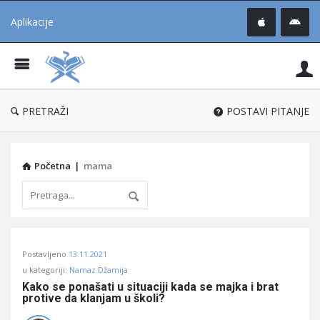
Aplikacije
Pit
Uč
®
PRETRAŽI
POSTAVI PITANJE
Početna
|
mama
Pitaj
Postavljeno
13.11.2021
Učene
u kategoriji:
Namaz Džamija
®
Kako se ponašati u situaciji kada se majka i brat 
protive da klanjam u školi?
Latest