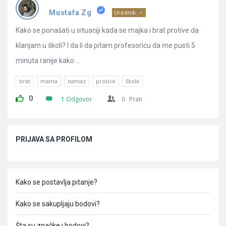
Pitanja
Mustafa Zg
Urednik
Kako se ponašati u situaciji kada se majka i brat protive da
klanjam u školi? I da li da pitam profesoricu da me pusti 5
minuta ranije kako ...
brat
mama
namaz
protive
škola
0
1 Odgovor
0
Prati
Sidebar
PRIJAVA SA PROFILOM
Kako se postavlja pitanje?
Kako se sakupljaju bodovi?
Šta su značke i bodovi?