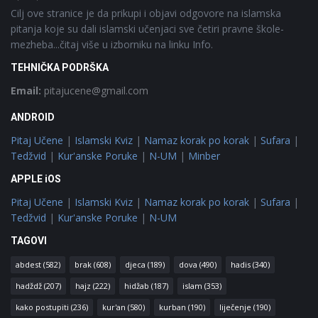
Cilj ove stranice je da prikupi i objavi odgovore na islamska
pitanja koje su dali islamski učenjaci sve četiri pravne škole-
mezheba...čitaj više u izborniku na linku Info.
TEHNIČKA PODRŠKA
Email:
pitajucene@gmail.com
ANDROID
Pitaj Učene
|
Islamski Kviz
|
Namaz korak po korak
|
Sufara
|
Tedžvid
|
Kur'anske Poruke
|
N-UM
|
Minber
APPLE iOS
Pitaj Učene
|
Islamski Kviz
|
Namaz korak po korak
|
Sufara
|
Tedžvid
|
Kur'anske Poruke
|
N-UM
TAGOVI
abdest
(582)
brak
(608)
djeca
(189)
dova
(490)
hadis
(340)
hadždž
(207)
hajz
(222)
hidžab
(187)
islam
(353)
kako postupiti
(236)
kur'an
(580)
kurban
(190)
liječenje
(190)