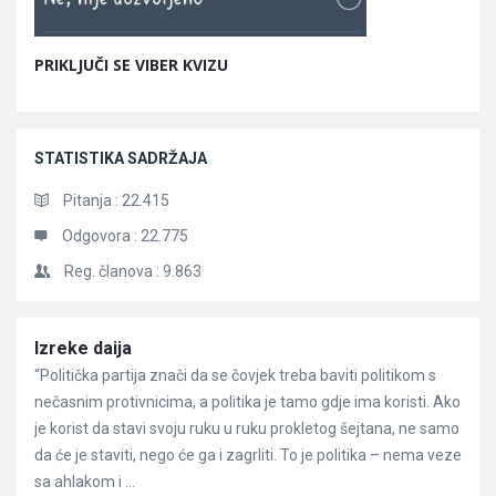
PRIKLJUČI SE VIBER KVIZU
STATISTIKA SADRŽAJA
Pitanja :
22.415
Odgovora :
22.775
Reg. članova :
9.863
Članci
Izreke daija
“Politička partija znači da se čovjek treba baviti politikom s
nečasnim protivnicima, a politika je tamo gdje ima koristi. Ako
je korist da stavi svoju ruku u ruku prokletog šejtana, ne samo
da će je staviti, nego će ga i zagrliti. To je politika – nema veze
sa ahlakom i ...