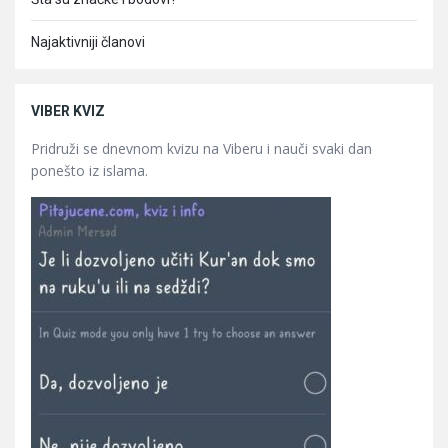
Najaktivniji članovi
VIBER KVIZ
Pridruži se dnevnom kvizu na Viberu i nauči svaki dan
ponešto iz islama.