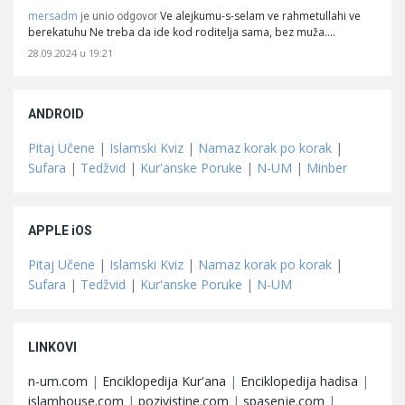
mersadm
Ve alejkumu-s-selam ve rahmetullahi ve
je unio odgovor
berekatuhu Ne treba da ide kod roditelja sama, bez muža.…
28.09.2024 u 19:21
ANDROID
Pitaj Učene
|
Islamski Kviz
|
Namaz korak po korak
|
Sufara
|
Tedžvid
|
Kur'anske Poruke
|
N-UM
|
Minber
APPLE iOS
Pitaj Učene
|
Islamski Kviz
|
Namaz korak po korak
|
Sufara
|
Tedžvid
|
Kur'anske Poruke
|
N-UM
LINKOVI
n-um.com
|
Enciklopedija Kur'ana
|
Enciklopedija hadisa
|
islamhouse.com
|
pozivistine.com
|
spasenje.com
|