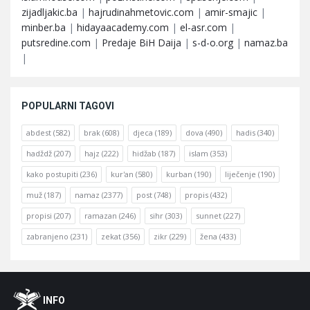
zijadljakic.ba
|
hajrudinahmetovic.com
|
amir-smajic
|
minber.ba
|
hidayaacademy.com
|
el-asr.com
|
putsredine.com
|
Predaje BiH Daija
|
s-d-o.org
|
namaz.ba
|
POPULARNI TAGOVI
abdest
(582)
brak
(608)
djeca
(189)
dova
(490)
hadis
(340)
hadždž
(207)
hajz
(222)
hidžab
(187)
islam
(353)
kako postupiti
(236)
kur'an
(580)
kurban
(190)
liječenje
(190)
muž
(187)
namaz
(2377)
post
(748)
propis
(432)
propisi
(207)
ramazan
(246)
sihr
(303)
sunnet
(227)
zabranjeno
(231)
zekat
(356)
zikr
(229)
žena
(433)
Footer
O
INFO