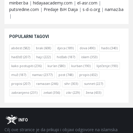
minber.ba
|
hidayaacademy.com
|
el-asr.com
|
putsredine.com
|
Predaje BiH Daija
|
s-d-o.org
|
namaz.ba
|
POPULARNI TAGOVI
abdest
(582)
brak
(608)
djeca
(189)
dova
(490)
hadis
(340)
hadždž
(207)
hajz
(222)
hidžab
(187)
islam
(353)
kako postupiti
(236)
kur'an
(580)
kurban
(190)
liječenje
(190)
muž
(187)
namaz
(2377)
post
(748)
propis
(432)
propisi
(207)
ramazan
(246)
sihr
(303)
sunnet
(227)
zabranjeno
(231)
zekat
(356)
zikr
(229)
žena
(433)
Footer
O
INFO
Cilj ove stranice je da prikupi i objavi odgovore na islamska