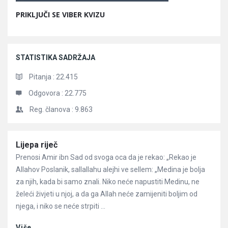
PRIKLJUČI SE VIBER KVIZU
STATISTIKA SADRŽAJA
Pitanja :
22.415
Odgovora :
22.775
Reg. članova :
9.863
Članci
Lijepa riječ
Prenosi Amir ibn Sad od svoga oca da je rekao: „Rekao je
Allahov Poslanik, sallallahu alejhi ve sellem: „Medina je bolja
za njih, kada bi samo znali. Niko neće napustiti Medinu, ne
želeći živjeti u njoj, a da ga Allah neće zamijeniti boljim od
njega, i niko se neće strpiti ...
Više