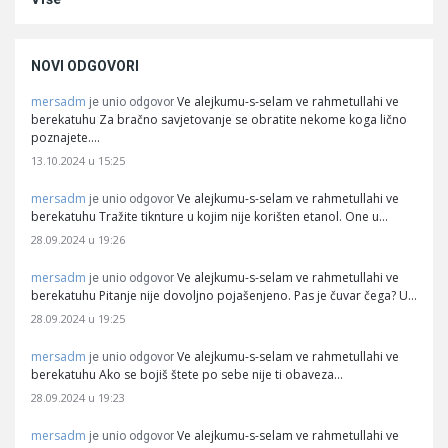
NOVI ODGOVORI
mersadm
Ve alejkumu-s-selam ve rahmetullahi ve
je unio odgovor
berekatuhu Za bračno savjetovanje se obratite nekome koga lično
poznajete.…
13.10.2024 u 15:25
mersadm
Ve alejkumu-s-selam ve rahmetullahi ve
je unio odgovor
berekatuhu Tražite tiknture u kojim nije korišten etanol. One u…
28.09.2024 u 19:26
mersadm
Ve alejkumu-s-selam ve rahmetullahi ve
je unio odgovor
berekatuhu Pitanje nije dovoljno pojašenjeno. Pas je čuvar čega? U…
28.09.2024 u 19:25
mersadm
Ve alejkumu-s-selam ve rahmetullahi ve
je unio odgovor
berekatuhu Ako se bojiš štete po sebe nije ti obaveza…
28.09.2024 u 19:23
mersadm
Ve alejkumu-s-selam ve rahmetullahi ve
je unio odgovor