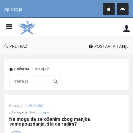
Aplikacije
Pit
Uč
®
PRETRAŽI
POSTAVI PITANJE
Početna
|
manjak
Pitaj
Postavljeno
29.08.2021
Učene
u kategoriji:
Bračni propisi
®
Ne mogu da se oženim zbog manjka 
samopouzdanja, šta da radim?
Latest