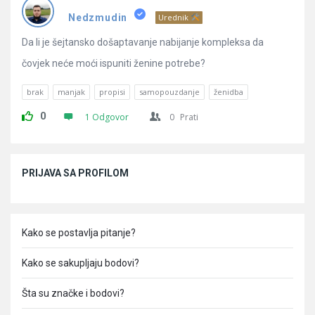
Pitanja
Nedzmudin
Urednik
Da li je šejtansko došaptavanje nabijanje kompleksa da
čovjek neće moći ispuniti ženine potrebe?
brak
manjak
propisi
samopouzdanje
ženidba
0
1 Odgovor
0
Prati
Sidebar
PRIJAVA SA PROFILOM
Kako se postavlja pitanje?
Kako se sakupljaju bodovi?
Šta su značke i bodovi?