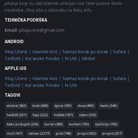
pitanja koje su dali islamski učenjaci sve četiri pravne škole-
mezheba...čitaj više u izborniku na linku Info.
TEHNIČKA PODRŠKA
Email:
pitajucene@gmail.com
ANDROID
Pitaj Učene
|
Islamski Kviz
|
Namaz korak po korak
|
Sufara
|
Tedžvid
|
Kur'anske Poruke
|
N-UM
|
Minber
APPLE iOS
Pitaj Učene
|
Islamski Kviz
|
Namaz korak po korak
|
Sufara
|
Tedžvid
|
Kur'anske Poruke
|
N-UM
TAGOVI
abdest
(582)
brak
(608)
djeca
(189)
dova
(490)
hadis
(340)
hadždž
(207)
hajz
(222)
hidžab
(187)
islam
(353)
kako postupiti
(236)
kur'an
(580)
kurban
(190)
liječenje
(190)
muž
(187)
namaz
(2377)
post
(748)
propis
(432)
propisi
(207)