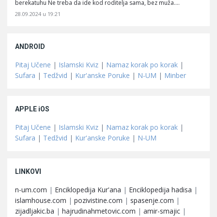
berekatuhu Ne treba da ide kod roditelja sama, bez muža.…
28.09.2024 u 19:21
ANDROID
Pitaj Učene
|
Islamski Kviz
|
Namaz korak po korak
|
Sufara
|
Tedžvid
|
Kur'anske Poruke
|
N-UM
|
Minber
APPLE iOS
Pitaj Učene
|
Islamski Kviz
|
Namaz korak po korak
|
Sufara
|
Tedžvid
|
Kur'anske Poruke
|
N-UM
LINKOVI
n-um.com
|
Enciklopedija Kur'ana
|
Enciklopedija hadisa
|
islamhouse.com
|
pozivistine.com
|
spasenje.com
|
zijadljakic.ba
|
hajrudinahmetovic.com
|
amir-smajic
|