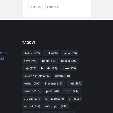
zikr
(229)
žena
(433)
TAGOVI
amaz
abdest
(582)
brak
(608)
djeca
(189)
vid
|
dova
(490)
hadis
(340)
hadždž
(207)
hajz
(222)
hidžab
(187)
islam
(353)
kako postupiti
(236)
kur'an
(580)
kurban
(190)
liječenje
(190)
muž
(187)
namaz
(2377)
post
(748)
propis
(432)
propisi
(207)
ramazan
(246)
sihr
(303)
sunnet
(227)
zabranjeno
(231)