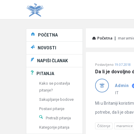
Explore
POČETNA
Početna
|
marami
NOVOSTI
Pitaj
NAPIŠI ČLANAK
Postavljeno
19.07.2018
Učene
Da li je dovoljno
PITANJA
®
Kako se postavlja
Admin
pitanje?
Latest
IT
Sakupljanje bodove
Pitanja
Mi u Britaniji korist
Postavi pitanje
potrebe, da li je oba
Pretraži pitanja
Čišćenje
maramice
Kategorije pitanja