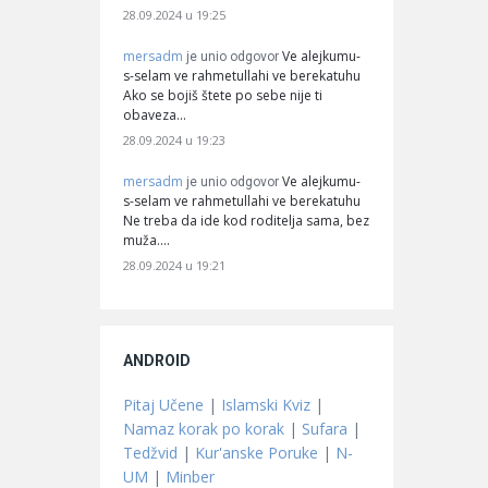
28.09.2024 u 19:25
mersadm
Ve alejkumu-
je unio odgovor
s-selam ve rahmetullahi ve berekatuhu
Ako se bojiš štete po sebe nije ti
obaveza…
28.09.2024 u 19:23
mersadm
Ve alejkumu-
je unio odgovor
s-selam ve rahmetullahi ve berekatuhu
Ne treba da ide kod roditelja sama, bez
muža.…
28.09.2024 u 19:21
ANDROID
Pitaj Učene
|
Islamski Kviz
|
Namaz korak po korak
|
Sufara
|
Tedžvid
|
Kur'anske Poruke
|
N-
UM
|
Minber