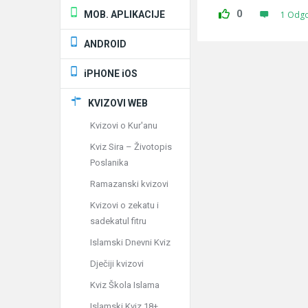
0
MOB. APLIKACIJE
1 Odg
ANDROID
iPHONE iOS
KVIZOVI WEB
Kvizovi o Kur'anu
Kviz Sira – Životopis
Poslanika
Ramazanski kvizovi
Kvizovi o zekatu i
sadekatul fitru
Islamski Dnevni Kviz
Dječiji kvizovi
Kviz Škola Islama
Islamski Kviz 18+