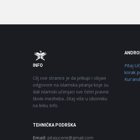
Footer
O
ANDRO
Pitaj U
INFO
korak p
Cilj ove stranice je da prikupi i objavi
Kur'ans
odgovore na islamska pitanja koje su
dali islamski učenjaci sve četiri pravne
škole-mezheba...čitaj više u izborniku
na linku Info.
TEHNIČKA PODRŠKA
Email:
pitajucene@gmail.com