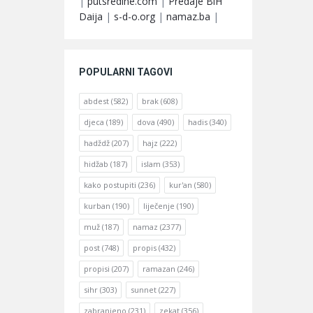
|
putsredine.com
|
Predaje BiH
Daija
|
s-d-o.org
|
namaz.ba
|
POPULARNI TAGOVI
abdest
(582)
brak
(608)
djeca
(189)
dova
(490)
hadis
(340)
hadždž
(207)
hajz
(222)
hidžab
(187)
islam
(353)
kako postupiti
(236)
kur'an
(580)
kurban
(190)
liječenje
(190)
muž
(187)
namaz
(2377)
post
(748)
propis
(432)
propisi
(207)
ramazan
(246)
sihr
(303)
sunnet
(227)
zabranjeno
(231)
zekat
(356)