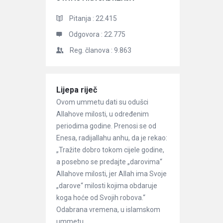
Pitanja :
22.415
Odgovora :
22.775
Reg. članova :
9.863
Članci
Lijepa riječ
Ovom ummetu dati su odušci
Allahove milosti, u određenim
periodima godine. Prenosi se od
Enesa, radijallahu anhu, da je rekao:
„Tražite dobro tokom cijele godine,
a posebno se predajte „darovima“
Allahove milosti, jer Allah ima Svoje
„darove“ milosti kojima obdaruje
koga hoće od Svojih robova.“
Odabrana vremena, u islamskom
ummetu, ...