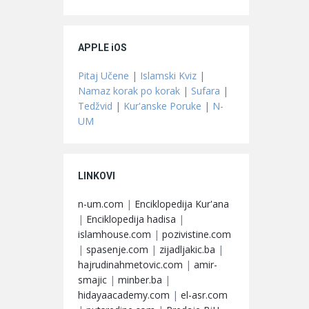
APPLE iOS
Pitaj Učene
|
Islamski Kviz
|
Namaz korak po korak
|
Sufara
|
Tedžvid
|
Kur'anske Poruke
|
N-
UM
LINKOVI
n-um.com
|
Enciklopedija Kur'ana
|
Enciklopedija hadisa
|
islamhouse.com
|
pozivistine.com
|
spasenje.com
|
zijadljakic.ba
|
hajrudinahmetovic.com
|
amir-
smajic
|
minber.ba
|
hidayaacademy.com
|
el-asr.com