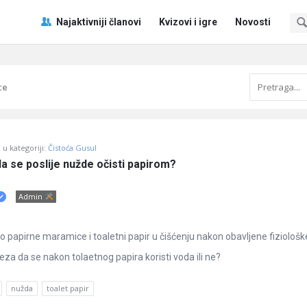
Pitaj
Pitaj
Najaktivniji članovi
Kvizovi i igre
Novosti
Učene
Učene
®
®
Navigacija
ce
u kategoriji:
Čistoća Gusul
 da se poslije nužde očisti papirom?
Admin
imo papirne maramice i toaletni papir u čišćenju nakon obavljene fiziološk
veza da se nakon tolaetnog papira koristi voda ili ne?
nužda
toalet papir