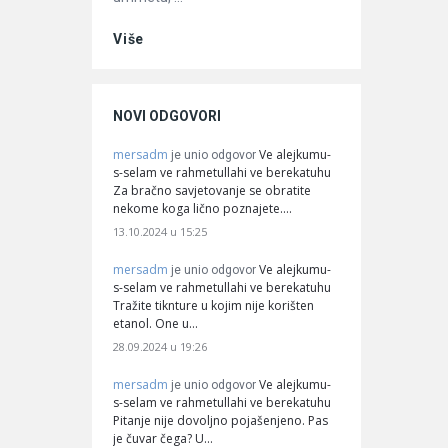
Više
NOVI ODGOVORI
mersadm
Ve alejkumu-
je unio odgovor
s-selam ve rahmetullahi ve berekatuhu
Za bračno savjetovanje se obratite
nekome koga lično poznajete.…
13.10.2024 u 15:25
mersadm
Ve alejkumu-
je unio odgovor
s-selam ve rahmetullahi ve berekatuhu
Tražite tiknture u kojim nije korišten
etanol. One u…
28.09.2024 u 19:26
mersadm
Ve alejkumu-
je unio odgovor
s-selam ve rahmetullahi ve berekatuhu
Pitanje nije dovoljno pojašenjeno. Pas
je čuvar čega? U…