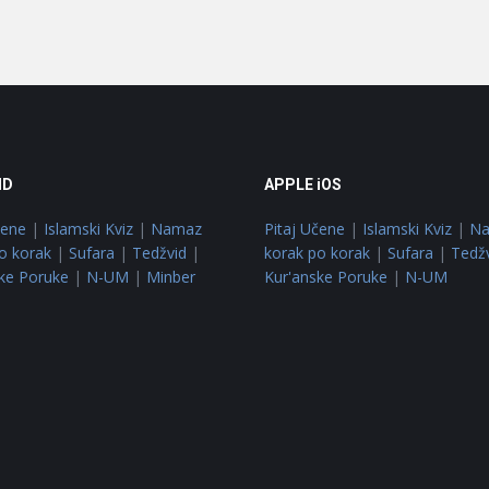
ID
APPLE iOS
čene
|
Islamski Kviz
|
Namaz
Pitaj Učene
|
Islamski Kviz
|
N
o korak
|
Sufara
|
Tedžvid
|
korak po korak
|
Sufara
|
Tedž
ke Poruke
|
N-UM
|
Minber
Kur'anske Poruke
|
N-UM