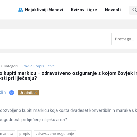
Pitaj
Pitaj
Najaktivniji članovi
Kvizovi i igre
Novosti
Učene
Učene
®
®
Navigacija
u kategoriji:
Pravila Propisi Fetve
no kupiti markicu – zdravstveno osiguranje s kojom čovjek i
i pri liječenju?
din
Urednik
je dozvoljeno kupiti markicu koja košta dvadeset konvertibilnih maraka s 
godnosti pri liječenju i lijekovima?
markica
propis
zdravstveno osiguranje