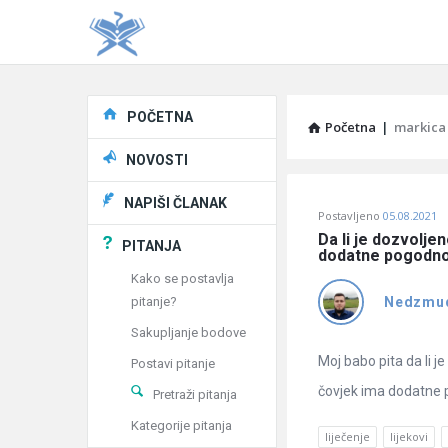
Explore
POČETNA
Početna
|
markica
NOVOSTI
Pitaj
NAPIŠI ČLANAK
Postavljeno
05.08.2021
Učene
Da li je dozvolje
PITANJA
dodatne pogodnost
®
Kako se postavlja
pitanje?
Nedzmu
Latest
Sakupljanje bodove
Pitanja
Moj babo pita da li 
Postavi pitanje
čovjek ima dodatne po
Pretraži pitanja
Kategorije pitanja
liječenje
lijekovi