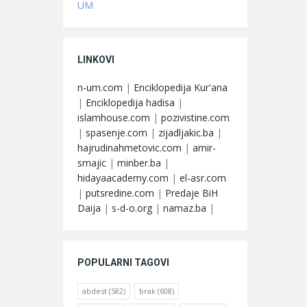
UM
LINKOVI
n-um.com
|
Enciklopedija Kur'ana
|
Enciklopedija hadisa
|
islamhouse.com
|
pozivistine.com
|
spasenje.com
|
zijadljakic.ba
|
hajrudinahmetovic.com
|
amir-
smajic
|
minber.ba
|
hidayaacademy.com
|
el-asr.com
|
putsredine.com
|
Predaje BiH
Daija
|
s-d-o.org
|
namaz.ba
|
POPULARNI TAGOVI
abdest
(582)
brak
(608)