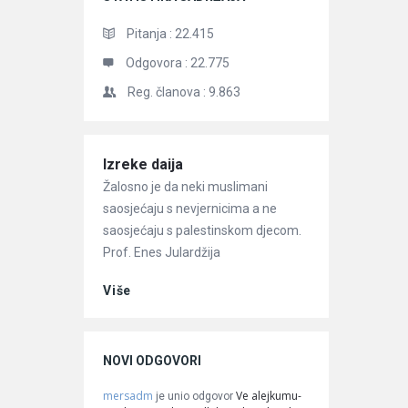
Pitanja :
22.415
Odgovora :
22.775
Reg. članova :
9.863
Članci
Izreke daija
Žalosno je da neki muslimani
saosjećaju s nevjernicima a ne
saosjećaju s palestinskom djecom.
Prof. Enes Julardžija
Više
NOVI ODGOVORI
mersadm
Ve alejkumu-
je unio odgovor