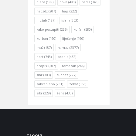
djeca
(189)
dova
(490)
hadis
(340)
hadždž
(207)
hajz
(222)
hidžab
(187)
islam
(353)
kako postupiti
(236)
kur'an
(580)
kurban
(190)
liječenje
(190)
muž
(187)
namaz
(2377)
post
(748)
propis
(432)
propisi
(207)
ramazan
(246)
sihr
(303)
sunnet
(227)
zabranjeno
(231)
zekat
(356)
zikr
(229)
žena
(433)