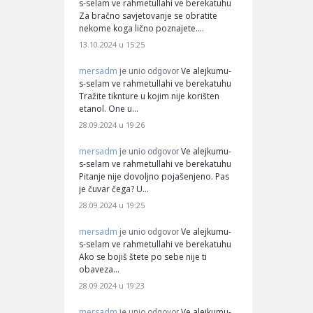
s-selam ve rahmetullahi ve berekatuhu
Za bračno savjetovanje se obratite
nekome koga lično poznajete.…
13.10.2024 u 15:25
mersadm
Ve alejkumu-
je unio odgovor
s-selam ve rahmetullahi ve berekatuhu
Tražite tiknture u kojim nije korišten
etanol. One u…
28.09.2024 u 19:26
mersadm
Ve alejkumu-
je unio odgovor
s-selam ve rahmetullahi ve berekatuhu
Pitanje nije dovoljno pojašenjeno. Pas
je čuvar čega? U…
28.09.2024 u 19:25
mersadm
Ve alejkumu-
je unio odgovor
s-selam ve rahmetullahi ve berekatuhu
Ako se bojiš štete po sebe nije ti
obaveza…
28.09.2024 u 19:23
mersadm
Ve alejkumu-
je unio odgovor