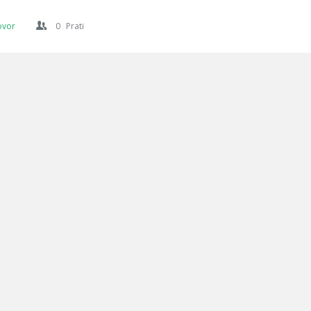
ovor
0
Prati