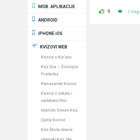
MOB. APLIKACIJE
0
1 Odg
ANDROID
iPHONE iOS
KVIZOVI WEB
Kvizovi o Kur'anu
Kviz Sira – Životopis
Poslanika
Ramazanski kvizovi
Kvizovi o zekatu i
sadekatul fitru
Islamski Dnevni Kviz
Dječiji kvizovi
Kviz Škola Islama
Islamski Kviz 18+