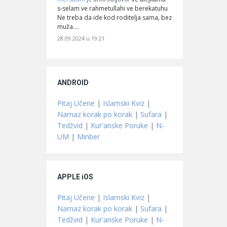
s-selam ve rahmetullahi ve berekatuhu
Ne treba da ide kod roditelja sama, bez
muža.…
28.09.2024 u 19:21
ANDROID
Pitaj Učene
|
Islamski Kviz
|
Namaz korak po korak
|
Sufara
|
Tedžvid
|
Kur'anske Poruke
|
N-
UM
|
Minber
APPLE iOS
Pitaj Učene
|
Islamski Kviz
|
Namaz korak po korak
|
Sufara
|
Tedžvid
|
Kur'anske Poruke
|
N-