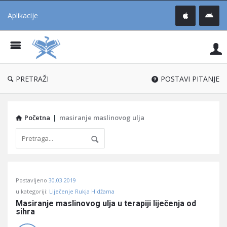
Aplikacije
Pit
Uč
®
PRETRAŽI
POSTAVI PITANJE
Početna
|
masiranje maslinovog ulja
Pitaj
Postavljeno
30.03.2019
Učene
u kategoriji:
Liječenje Rukja Hidžama
®
Masiranje maslinovog ulja u terapiji liječenja od 
sihra
Latest