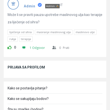
Pitanja
IT
Admin
Admin
Može li se praviti pauza upotrebe maslinovog ulja kao terapije
za liječenje od sihra?
liječenje od sihra
masiranje maslinovog ulja
maslinovo ulje
rukja
terapija
0
1 Odgovor
0
Prati
Sidebar
PRIJAVA SA PROFILOM
Kako se postavlja pitanje?
Kako se sakupljaju bodovi?
Šta su značke i bodovi?