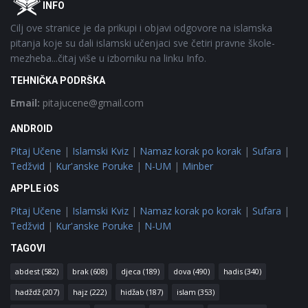
INFO
Cilj ove stranice je da prikupi i objavi odgovore na islamska
pitanja koje su dali islamski učenjaci sve četiri pravne škole-
mezheba...čitaj više u izborniku na linku Info.
TEHNIČKA PODRŠKA
Email:
pitajucene@gmail.com
ANDROID
Pitaj Učene
|
Islamski Kviz
|
Namaz korak po korak
|
Sufara
|
Tedžvid
|
Kur'anske Poruke
|
N-UM
|
Minber
APPLE iOS
Pitaj Učene
|
Islamski Kviz
|
Namaz korak po korak
|
Sufara
|
Tedžvid
|
Kur'anske Poruke
|
N-UM
TAGOVI
abdest
(582)
brak
(608)
djeca
(189)
dova
(490)
hadis
(340)
hadždž
(207)
hajz
(222)
hidžab
(187)
islam
(353)