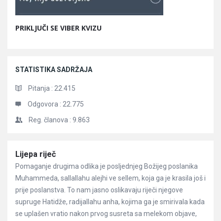
PRIKLJUČI SE VIBER KVIZU
STATISTIKA SADRŽAJA
Pitanja :
22.415
Odgovora :
22.775
Reg. članova :
9.863
Članci
Lijepa riječ
Pomaganje drugima odlika je posljednjeg Božijeg poslanika
Muhammeda, sallallahu alejhi ve sellem, koja ga je krasila još i
prije poslanstva. To nam jasno oslikavaju riječi njegove
supruge Hatidže, radijallahu anha, kojima ga je smirivala kada
se uplašen vratio nakon prvog susreta sa melekom objave,