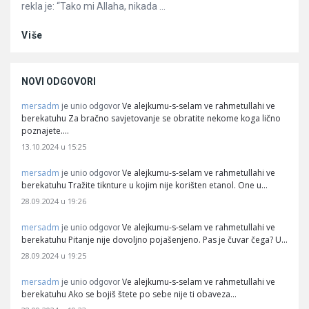
rekla je: “Tako mi Allaha, nikada ...
Više
NOVI ODGOVORI
mersadm
Ve alejkumu-s-selam ve rahmetullahi ve
je unio odgovor
berekatuhu Za bračno savjetovanje se obratite nekome koga lično
poznajete.…
13.10.2024 u 15:25
mersadm
Ve alejkumu-s-selam ve rahmetullahi ve
je unio odgovor
berekatuhu Tražite tiknture u kojim nije korišten etanol. One u…
28.09.2024 u 19:26
mersadm
Ve alejkumu-s-selam ve rahmetullahi ve
je unio odgovor
berekatuhu Pitanje nije dovoljno pojašenjeno. Pas je čuvar čega? U…
28.09.2024 u 19:25
mersadm
Ve alejkumu-s-selam ve rahmetullahi ve
je unio odgovor
berekatuhu Ako se bojiš štete po sebe nije ti obaveza…