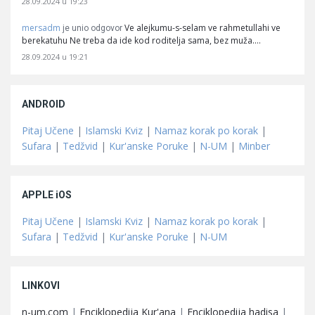
28.09.2024 u 19:23
mersadm
Ve alejkumu-s-selam ve rahmetullahi ve
je unio odgovor
berekatuhu Ne treba da ide kod roditelja sama, bez muža.…
28.09.2024 u 19:21
ANDROID
Pitaj Učene
|
Islamski Kviz
|
Namaz korak po korak
|
Sufara
|
Tedžvid
|
Kur'anske Poruke
|
N-UM
|
Minber
APPLE iOS
Pitaj Učene
|
Islamski Kviz
|
Namaz korak po korak
|
Sufara
|
Tedžvid
|
Kur'anske Poruke
|
N-UM
LINKOVI
n-um.com
|
Enciklopedija Kur'ana
|
Enciklopedija hadisa
|