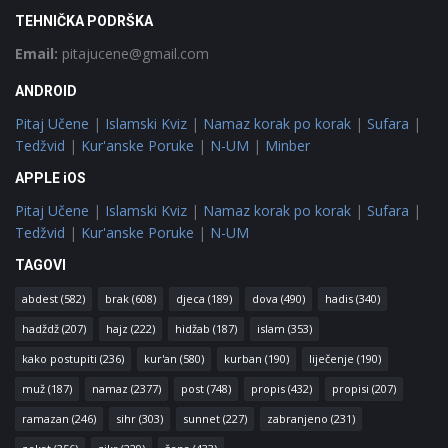
TEHNIČKA PODRŠKA
Email:
pitajucene@gmail.com
ANDROID
Pitaj Učene
|
Islamski Kviz
|
Namaz korak po korak
|
Sufara
|
Tedžvid
|
Kur'anske Poruke
|
N-UM
|
Minber
APPLE iOS
Pitaj Učene
|
Islamski Kviz
|
Namaz korak po korak
|
Sufara
|
Tedžvid
|
Kur'anske Poruke
|
N-UM
TAGOVI
abdest
(582)
brak
(608)
djeca
(189)
dova
(490)
hadis
(340)
hadždž
(207)
hajz
(222)
hidžab
(187)
islam
(353)
kako postupiti
(236)
kur'an
(580)
kurban
(190)
liječenje
(190)
muž
(187)
namaz
(2377)
post
(748)
propis
(432)
propisi
(207)
ramazan
(246)
sihr
(303)
sunnet
(227)
zabranjeno
(231)