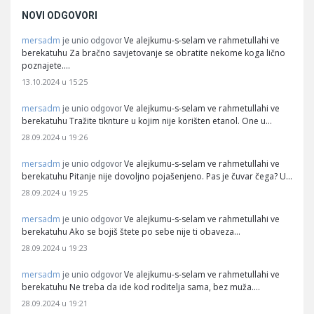
NOVI ODGOVORI
mersadm
Ve alejkumu-s-selam ve rahmetullahi ve
je unio odgovor
berekatuhu Za bračno savjetovanje se obratite nekome koga lično
poznajete.…
13.10.2024 u 15:25
mersadm
Ve alejkumu-s-selam ve rahmetullahi ve
je unio odgovor
berekatuhu Tražite tiknture u kojim nije korišten etanol. One u…
28.09.2024 u 19:26
mersadm
Ve alejkumu-s-selam ve rahmetullahi ve
je unio odgovor
berekatuhu Pitanje nije dovoljno pojašenjeno. Pas je čuvar čega? U…
28.09.2024 u 19:25
mersadm
Ve alejkumu-s-selam ve rahmetullahi ve
je unio odgovor
berekatuhu Ako se bojiš štete po sebe nije ti obaveza…
28.09.2024 u 19:23
mersadm
Ve alejkumu-s-selam ve rahmetullahi ve
je unio odgovor
berekatuhu Ne treba da ide kod roditelja sama, bez muža.…
28.09.2024 u 19:21