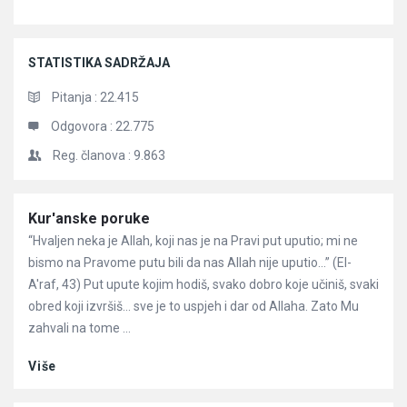
STATISTIKA SADRŽAJA
Pitanja :
22.415
Odgovora :
22.775
Reg. članova :
9.863
Članci
Kur'anske poruke
“Hvaljen neka je Allah, koji nas je na Pravi put uputio; mi ne
bismo na Pravome putu bili da nas Allah nije uputio…” (El-
A'raf, 43) Put upute kojim hodiš, svako dobro koje učiniš, svaki
obred koji izvršiš… sve je to uspjeh i dar od Allaha. Zato Mu
zahvali na tome ...
Više