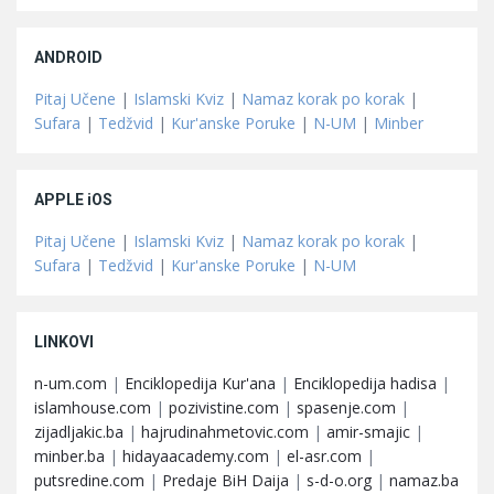
ANDROID
Pitaj Učene
|
Islamski Kviz
|
Namaz korak po korak
|
Sufara
|
Tedžvid
|
Kur'anske Poruke
|
N-UM
|
Minber
APPLE iOS
Pitaj Učene
|
Islamski Kviz
|
Namaz korak po korak
|
Sufara
|
Tedžvid
|
Kur'anske Poruke
|
N-UM
LINKOVI
n-um.com
|
Enciklopedija Kur'ana
|
Enciklopedija hadisa
|
islamhouse.com
|
pozivistine.com
|
spasenje.com
|
zijadljakic.ba
|
hajrudinahmetovic.com
|
amir-smajic
|
minber.ba
|
hidayaacademy.com
|
el-asr.com
|
putsredine.com
|
Predaje BiH Daija
|
s-d-o.org
|
namaz.ba