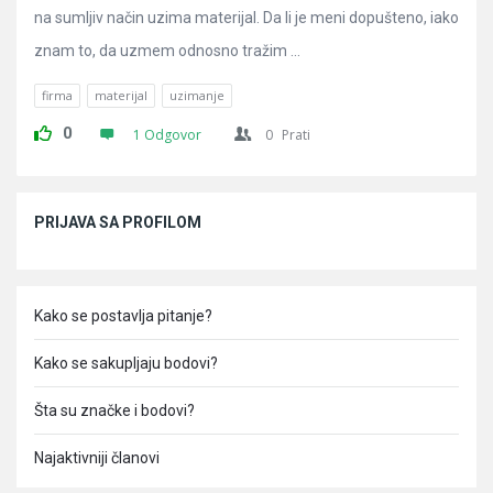
na sumljiv način uzima materijal. Da li je meni dopušteno, iako
znam to, da uzmem odnosno tražim ...
firma
materijal
uzimanje
0
1 Odgovor
0
Prati
Sidebar
PRIJAVA SA PROFILOM
Kako se postavlja pitanje?
Kako se sakupljaju bodovi?
Šta su značke i bodovi?
Najaktivniji članovi