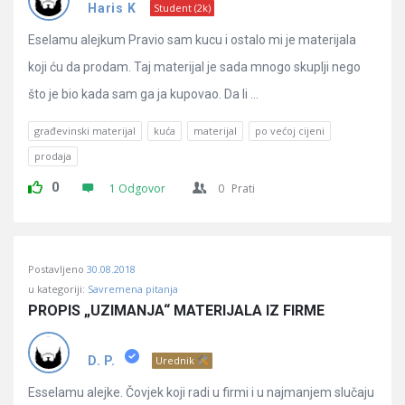
Pitanja
Haris K
Student (2k)
Eselamu alejkum Pravio sam kucu i ostalo mi je materijala
koji ću da prodam. Taj materijal je sada mnogo skuplji nego
što je bio kada sam ga ja kupovao. Da li ...
građevinski materijal
kuća
materijal
po većoj cijeni
prodaja
0
1 Odgovor
0
Prati
Postavljeno
30.08.2018
u kategoriji:
Savremena pitanja
PROPIS „UZIMANJA“ MATERIJALA IZ FIRME
D. P.
Urednik
Esselamu alejke. Čovjek koji radi u firmi i u najmanjem slučaju