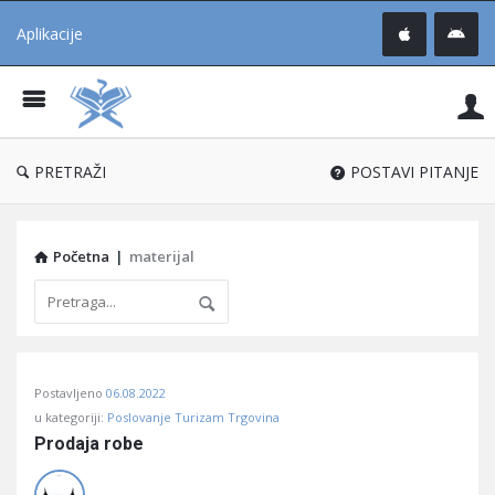
Aplikacije
Pit
Uč
®
PRETRAŽI
POSTAVI PITANJE
Početna
|
materijal
Pitaj
Postavljeno
06.08.2022
Učene
u kategoriji:
Poslovanje Turizam Trgovina
®
Prodaja robe
Latest