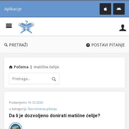
Aplikacije
Pit
Uč
®
PRETRAŽI
POSTAVI PITANJE
Početna
|
matične ćelije
Pitaj
Postavljeno
19.12.2020
Učene
u kategoriji:
Savremena pitanja
®
Da li je dozvoljeno donirati matične ćelije?
Latest