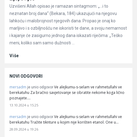
Uzvišeni Allah opisao je ramazan sintagmom: „…i to
neznatan broj dana“ (Bekara, 184) ukazujući na njegovu
lahkoću i malobrojnost njegovih dana. Propao je onaj ko
marljivo i s ozbiljnošću ne iskoristi te dane, a svoju nemarnost
i kajanje će zasigurno jednog dana iskazati riječima: „Teško
meni, koliko sam samo dužnosti ...
Više
NOVI ODGOVORI
mersadm
Ve alejkumu-s-selam ve rahmetullahi ve
je unio odgovor
berekatuhu Za bračno savjetovanje se obratite nekome koga lično
poznajete.…
13.10.2024 u 15:25
mersadm
Ve alejkumu-s-selam ve rahmetullahi ve
je unio odgovor
berekatuhu Tražite tiknture u kojim nije korišten etanol. One u…
28.09.2024 u 19:26