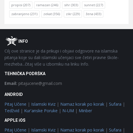
propisi
(207)
ramazan
(246)
sihr
(303)
sunnet
(227)
zabranjeno
(231)
zekat
(356)
zikr
(229)
žena
(433)
Footer
O
INFO
Cilj ove stranice je da prikupi i objavi odgovore na islamska
pitanja koje su dali islamski učenjaci sve četiri pravne škole-
mezheba...čitaj više u izborniku na linku Info.
TEHNIČKA PODRŠKA
Email:
pitajucene@gmail.com
ANDROID
Pitaj Učene
|
Islamski Kviz
|
Namaz korak po korak
|
Sufara
|
Tedžvid
|
Kur'anske Poruke
|
N-UM
|
Minber
APPLE iOS
Pitaj Učene
|
Islamski Kviz
|
Namaz korak po korak
|
Sufara
|