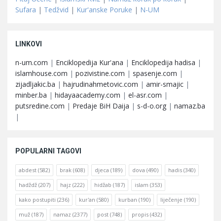
Sufara
|
Tedžvid
|
Kur'anske Poruke
|
N-UM
LINKOVI
n-um.com
|
Enciklopedija Kur'ana
|
Enciklopedija hadisa
|
islamhouse.com
|
pozivistine.com
|
spasenje.com
|
zijadljakic.ba
|
hajrudinahmetovic.com
|
amir-smajic
|
minber.ba
|
hidayaacademy.com
|
el-asr.com
|
putsredine.com
|
Predaje BiH Daija
|
s-d-o.org
|
namaz.ba
|
POPULARNI TAGOVI
abdest
(582)
brak
(608)
djeca
(189)
dova
(490)
hadis
(340)
hadždž
(207)
hajz
(222)
hidžab
(187)
islam
(353)
kako postupiti
(236)
kur'an
(580)
kurban
(190)
liječenje
(190)
muž
(187)
namaz
(2377)
post
(748)
propis
(432)