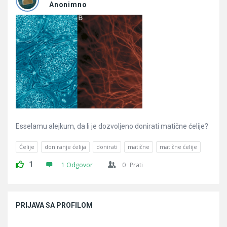
Pitanja
Anonimno
Esselamu alejkum, da li je dozvoljeno donirati matične ćelije?
Ćelije
doniranje ćelija
donirati
matične
matične ćelije
1
1 Odgovor
0
Prati
Sidebar
PRIJAVA SA PROFILOM