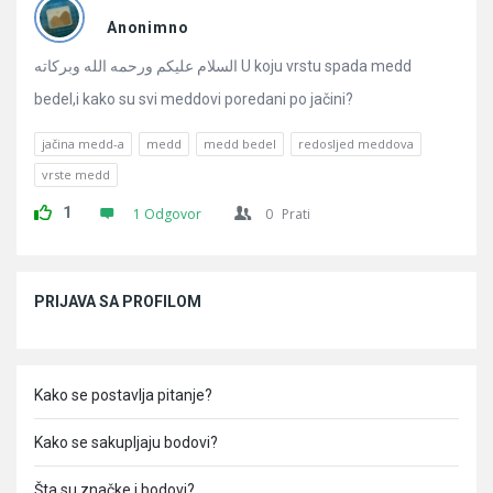
Pitanja
Anonimno
السلام عليكم ورحمه الله وبركاته U koju vrstu spada medd
bedel,i kako su svi meddovi poredani po jačini?
jačina medd-a
medd
medd bedel
redosljed meddova
vrste medd
1
1 Odgovor
0
Prati
Sidebar
PRIJAVA SA PROFILOM
Kako se postavlja pitanje?
Kako se sakupljaju bodovi?
Šta su značke i bodovi?