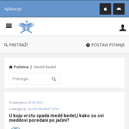
Aplikacije
Pit
Uč
®
PRETRAŽI
POSTAVI PITANJE
Početna
|
medd bedel
Pitaj
Postavljeno
20.03.2021
Učene
u kategoriji:
Kur'an Mushaf Tefsir
®
U koju vrstu spada medd bedel,i kako su svi 
meddovi poredani po jačini?
Latest