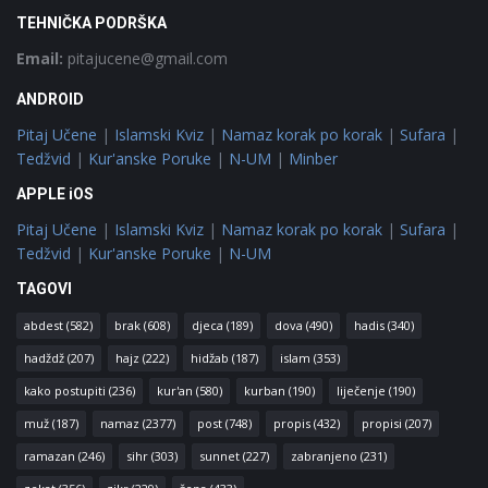
TEHNIČKA PODRŠKA
Email:
pitajucene@gmail.com
ANDROID
Pitaj Učene
|
Islamski Kviz
|
Namaz korak po korak
|
Sufara
|
Tedžvid
|
Kur'anske Poruke
|
N-UM
|
Minber
APPLE iOS
Pitaj Učene
|
Islamski Kviz
|
Namaz korak po korak
|
Sufara
|
Tedžvid
|
Kur'anske Poruke
|
N-UM
TAGOVI
abdest
(582)
brak
(608)
djeca
(189)
dova
(490)
hadis
(340)
hadždž
(207)
hajz
(222)
hidžab
(187)
islam
(353)
kako postupiti
(236)
kur'an
(580)
kurban
(190)
liječenje
(190)
muž
(187)
namaz
(2377)
post
(748)
propis
(432)
propisi
(207)
ramazan
(246)
sihr
(303)
sunnet
(227)
zabranjeno
(231)