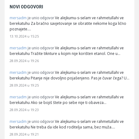
NOVI ODGOVORI
mersadm
Ve alejkumu-s-selam ve rahmetullahi ve
je unio odgovor
berekatuhu Za bračno savjetovanje se obratite nekome koga lično
poznajete.…
13.10.2024 u 15:25
mersadm
Ve alejkumu-s-selam ve rahmetullahi ve
je unio odgovor
berekatuhu Tražite tiknture u kojim nije korišten etanol. One u…
28.09.2024 u 19:26
mersadm
Ve alejkumu-s-selam ve rahmetullahi ve
je unio odgovor
berekatuhu Pitanje nije dovoljno pojašenjeno. Pas je čuvar čega? U…
28.09.2024 u 19:25
mersadm
Ve alejkumu-s-selam ve rahmetullahi ve
je unio odgovor
berekatuhu Ako se bojiš štete po sebe nije ti obaveza…
28.09.2024 u 19:23
mersadm
Ve alejkumu-s-selam ve rahmetullahi ve
je unio odgovor
berekatuhu Ne treba da ide kod roditelja sama, bez muža.…
28.09.2024 u 19:21