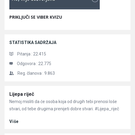
PRIKLJUČI SE VIBER KVIZU
STATISTIKA SADRŽAJA
Pitanja :
22.415
Odgovora :
22.775
Reg. članova :
9.863
Članci
Lijepa riječ
Nemoj misliti da će osoba koja od drugih tebi prenosi loše
stvari, od tebe drugima prenijeti dobre stvari. #Lijepa_riječ
Više