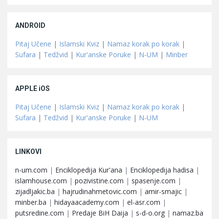
ANDROID
Pitaj Učene
|
Islamski Kviz
|
Namaz korak po korak
|
Sufara
|
Tedžvid
|
Kur'anske Poruke
|
N-UM
|
Minber
APPLE iOS
Pitaj Učene
|
Islamski Kviz
|
Namaz korak po korak
|
Sufara
|
Tedžvid
|
Kur'anske Poruke
|
N-UM
LINKOVI
n-um.com
|
Enciklopedija Kur'ana
|
Enciklopedija hadisa
|
islamhouse.com
|
pozivistine.com
|
spasenje.com
|
zijadljakic.ba
|
hajrudinahmetovic.com
|
amir-smajic
|
minber.ba
|
hidayaacademy.com
|
el-asr.com
|
putsredine.com
|
Predaje BiH Daija
|
s-d-o.org
|
namaz.ba