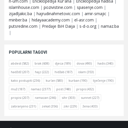
n-um.com
|
Enciklopedija Kur'ana
|
Enciklopedija hadisa
|
islamhouse.com
|
pozivistine.com
|
spasenje.com
|
zijadljakic.ba
|
hajrudinahmetovic.com
|
amir-smajic
|
minber.ba
|
hidayaacademy.com
|
el-asr.com
|
putsredine.com
|
Predaje BiH Daija
|
s-d-o.org
|
namaz.ba
|
POPULARNI TAGOVI
abdest
(582)
brak
(608)
djeca
(189)
dova
(490)
hadis
(340)
hadždž
(207)
hajz
(222)
hidžab
(187)
islam
(353)
kako postupiti
(236)
kur'an
(580)
kurban
(190)
liječenje
(190)
muž
(187)
namaz
(2377)
post
(748)
propis
(432)
propisi
(207)
ramazan
(246)
sihr
(303)
sunnet
(227)
zabranjeno
(231)
zekat
(356)
zikr
(229)
žena
(433)