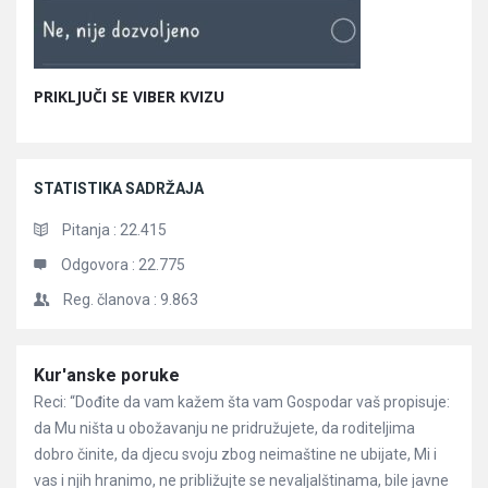
PRIKLJUČI SE VIBER KVIZU
STATISTIKA SADRŽAJA
Pitanja :
22.415
Odgovora :
22.775
Reg. članova :
9.863
Članci
Kur'anske poruke
Reci: “Dođite da vam kažem šta vam Gospodar vaš propisuje:
da Mu ništa u obožavanju ne pridružujete, da roditeljima
dobro činite, da djecu svoju zbog neimaštine ne ubijate, Mi i
vas i njih hranimo, ne približujte se nevaljalštinama, bile javne