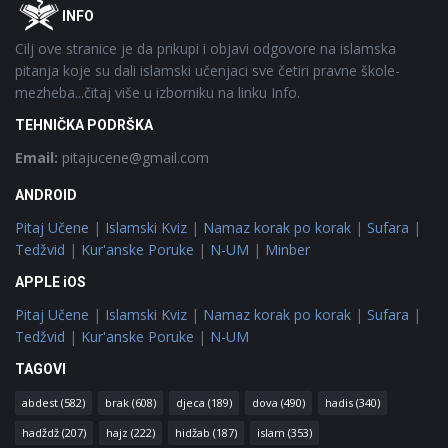
Footer
O
INFO
Cilj ove stranice je da prikupi i objavi odgovore na islamska
pitanja koje su dali islamski učenjaci sve četiri pravne škole-
mezheba...čitaj više u izborniku na linku Info.
TEHNIČKA PODRŠKA
Email:
pitajucene@gmail.com
ANDROID
Pitaj Učene
|
Islamski Kviz
|
Namaz korak po korak
|
Sufara
|
Tedžvid
|
Kur'anske Poruke
|
N-UM
|
Minber
APPLE iOS
Pitaj Učene
|
Islamski Kviz
|
Namaz korak po korak
|
Sufara
|
Tedžvid
|
Kur'anske Poruke
|
N-UM
TAGOVI
abdest
(582)
brak
(608)
djeca
(189)
dova
(490)
hadis
(340)
hadždž
(207)
hajz
(222)
hidžab
(187)
islam
(353)