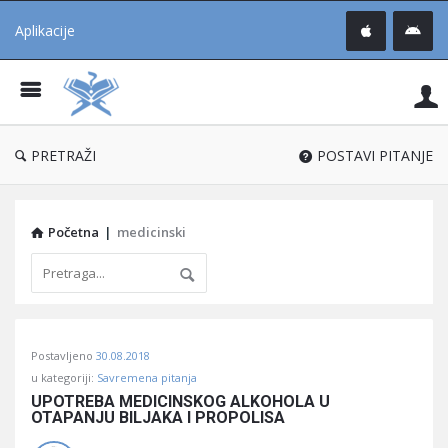
Aplikacije
Pit
Uč
®
PRETRAŽI
POSTAVI PITANJE
Početna
|
medicinski
Pitaj
Postavljeno
30.08.2018
Učene
u kategoriji:
Savremena pitanja
®
UPOTREBA MEDICINSKOG ALKOHOLA U 
OTAPANJU BILJAKA I PROPOLISA
Latest