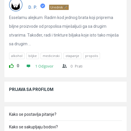
Pitanja
D. P.
Urednik
Esselamu alejkum. Radim kod jednog brata koji priprema
biljne proizvode od propolisa miješaljući ga sa drugim
stvarima. Također, radi i tinkture biljaka koje isto tako miješa
sa drugim ...
alkohol
biljke
medicinski
otapanje
propolis
0
1 Odgovor
0
Prati
Sidebar
PRIJAVA SA PROFILOM
Kako se postavlja pitanje?
Kako se sakupljaju bodovi?