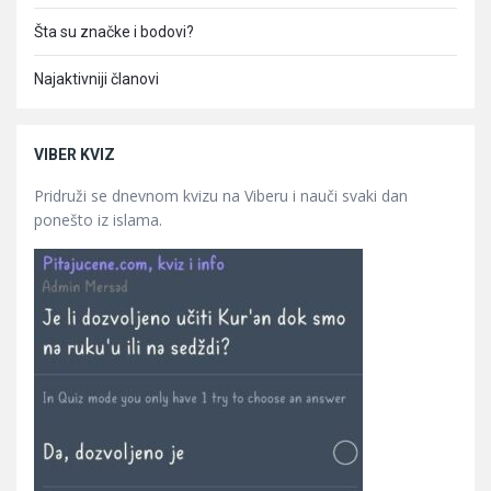
Šta su značke i bodovi?
Najaktivniji članovi
VIBER KVIZ
Pridruži se dnevnom kvizu na Viberu i nauči svaki dan
ponešto iz islama.