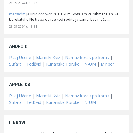
28.09.2024 u 19:23
mersadm
Ve alejkumu-s-selam ve rahmetullahi ve
je unio odgovor
berekatuhu Ne treba da ide kod roditelja sama, bez muža.…
28.09.2024 u 19:21
ANDROID
Pitaj Učene
|
Islamski Kviz
|
Namaz korak po korak
|
Sufara
|
Tedžvid
|
Kur'anske Poruke
|
N-UM
|
Minber
APPLE iOS
Pitaj Učene
|
Islamski Kviz
|
Namaz korak po korak
|
Sufara
|
Tedžvid
|
Kur'anske Poruke
|
N-UM
LINKOVI