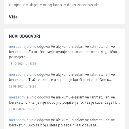
ili tajne; ne ubijajte onog koga je Allah zabranio ubiti, ...
Više
NOVI ODGOVORI
mersadm
Ve alejkumu-s-selam ve rahmetullahi ve
je unio odgovor
berekatuhu Za bračno savjetovanje se obratite nekome koga lično
poznajete.…
13.10.2024 u 15:25
mersadm
Ve alejkumu-s-selam ve rahmetullahi ve
je unio odgovor
berekatuhu Tražite tiknture u kojim nije korišten etanol. One u…
28.09.2024 u 19:26
mersadm
Ve alejkumu-s-selam ve rahmetullahi ve
je unio odgovor
berekatuhu Pitanje nije dovoljno pojašenjeno. Pas je čuvar čega? U…
28.09.2024 u 19:25
mersadm
Ve alejkumu-s-selam ve rahmetullahi ve
je unio odgovor
berekatuhu Ako se bojiš štete po sebe nije ti obaveza…