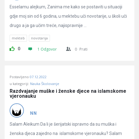
Pitanja
Esselamu alejkum, Zanima me kako se postaviti u situaciji
gdje moj sin od 6 godina, u mektebu uči novotarije, u školi uči
drugo a ja ga učim treće, najispravnije ...
mekteb
novotarija
0
1 Odgovor
0
Prati
Postavljeno
07.12.2022
u kategoriji:
Nauka Školovanje
Razdvajanje muške i ženske djece na islamskome 
vjeronauku
NN
Salam Aleikum Da li je šerijatski ispravno da su muška i
ženska djeca zajedno na islamskome vjeronauku? Salam