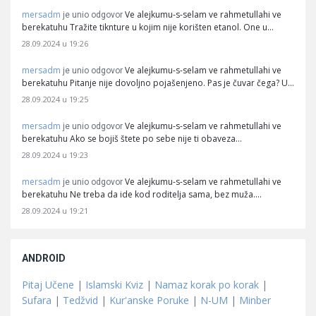
mersadm
Ve alejkumu-s-selam ve rahmetullahi ve
je unio odgovor
berekatuhu Tražite tiknture u kojim nije korišten etanol. One u…
28.09.2024 u 19:26
mersadm
Ve alejkumu-s-selam ve rahmetullahi ve
je unio odgovor
berekatuhu Pitanje nije dovoljno pojašenjeno. Pas je čuvar čega? U…
28.09.2024 u 19:25
mersadm
Ve alejkumu-s-selam ve rahmetullahi ve
je unio odgovor
berekatuhu Ako se bojiš štete po sebe nije ti obaveza…
28.09.2024 u 19:23
mersadm
Ve alejkumu-s-selam ve rahmetullahi ve
je unio odgovor
berekatuhu Ne treba da ide kod roditelja sama, bez muža.…
28.09.2024 u 19:21
ANDROID
Pitaj Učene
|
Islamski Kviz
|
Namaz korak po korak
|
Sufara
|
Tedžvid
|
Kur'anske Poruke
|
N-UM
|
Minber