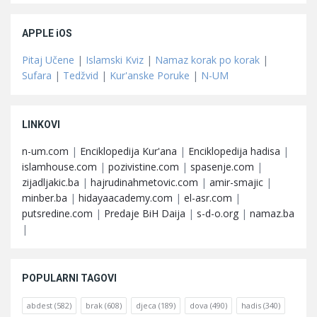
APPLE iOS
Pitaj Učene
|
Islamski Kviz
|
Namaz korak po korak
|
Sufara
|
Tedžvid
|
Kur'anske Poruke
|
N-UM
LINKOVI
n-um.com
|
Enciklopedija Kur'ana
|
Enciklopedija hadisa
|
islamhouse.com
|
pozivistine.com
|
spasenje.com
|
zijadljakic.ba
|
hajrudinahmetovic.com
|
amir-smajic
|
minber.ba
|
hidayaacademy.com
|
el-asr.com
|
putsredine.com
|
Predaje BiH Daija
|
s-d-o.org
|
namaz.ba
|
POPULARNI TAGOVI
abdest
(582)
brak
(608)
djeca
(189)
dova
(490)
hadis
(340)