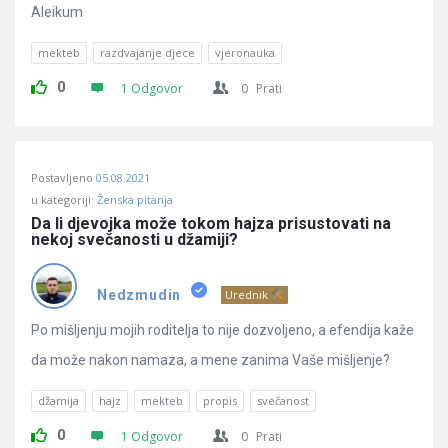
Aleikum
mekteb
razdvajanje djece
vjeronauka
0
1 Odgovor
0
Prati
Postavljeno
05.08.2021
u kategoriji:
Ženska pitanja
Da li djevojka može tokom hajza prisustovati na 
nekoj svečanosti u džamiji?
Nedzmudin
Urednik
Po mišljenju mojih roditelja to nije dozvoljeno, a efendija kaže
da može nakon namaza, a mene zanima Vaše mišljenje?
džamija
hajz
mekteb
propis
svečanost
0
1 Odgovor
0
Prati