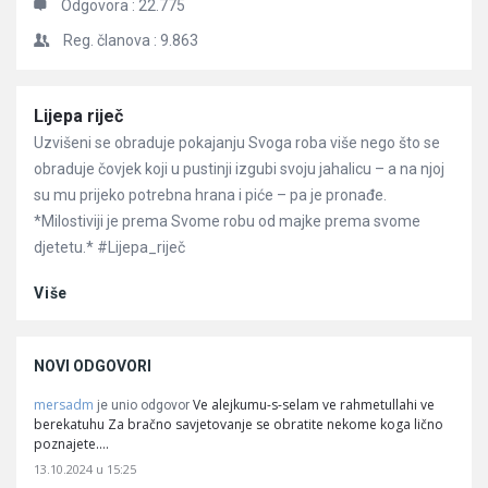
Odgovora :
22.775
Reg. članova :
9.863
Članci
Lijepa riječ
Uzvišeni se obraduje pokajanju Svoga roba više nego što se
obraduje čovjek koji u pustinji izgubi svoju jahalicu – a na njoj
su mu prijeko potrebna hrana i piće – pa je pronađe.
*Milostiviji je prema Svome robu od majke prema svome
djetetu.* #Lijepa_riječ
Više
NOVI ODGOVORI
mersadm
Ve alejkumu-s-selam ve rahmetullahi ve
je unio odgovor
berekatuhu Za bračno savjetovanje se obratite nekome koga lično
poznajete.…
13.10.2024 u 15:25