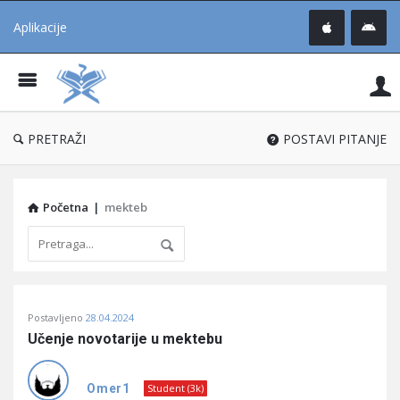
Aplikacije
Pit
Uč
®
PRETRAŽI
POSTAVI PITANJE
Početna
|
mekteb
Pitaj
Postavljeno
28.04.2024
Učene
Učenje novotarije u mektebu
®
Latest
Omer1
Student (3k)