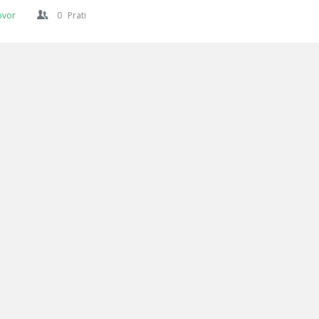
ovor
0
Prati