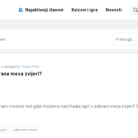
Pitaj
Pitaj
Najaktivniji članovi
Kvizovi i igre
Novosti
Učene
Učene
®
®
Navigacija
eri
u kategoriji:
Hrana Piće
rana mesa zvijeri?
 nam možete reći gdje možemo naći hadis/ajet o zabrani mesa zvijeri?
vjeri
zabrana mesa