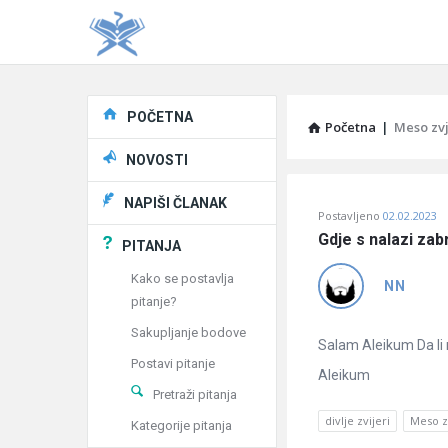
Explore
POČETNA
Početna
|
Meso zvj
NOVOSTI
Pitaj
NAPIŠI ČLANAK
Postavljeno
02.02.2023
Učene
Gdje s nalazi zab
PITANJA
®
Kako se postavlja
NN
pitanje?
Latest
Sakupljanje bodove
Pitanja
Salam Aleikum Da li
Postavi pitanje
Aleikum
Pretraži pitanja
divlje zvijeri
Meso z
Kategorije pitanja