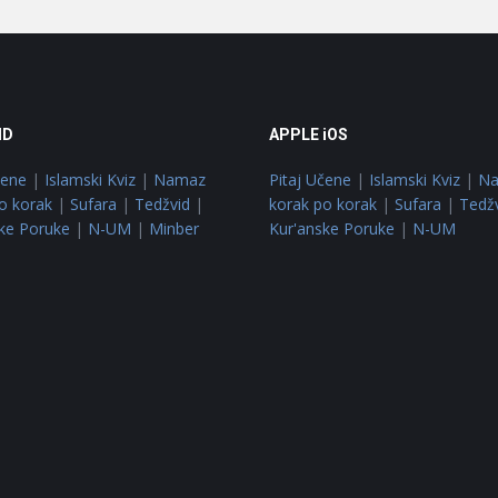
ID
APPLE iOS
čene
|
Islamski Kviz
|
Namaz
Pitaj Učene
|
Islamski Kviz
|
N
o korak
|
Sufara
|
Tedžvid
|
korak po korak
|
Sufara
|
Tedž
ke Poruke
|
N-UM
|
Minber
Kur'anske Poruke
|
N-UM