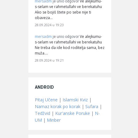
mersadm
Ve alejkumu-
je unio odgovor
s-selam ve rahmetullahi ve berekatuhu
Ako se bojiš štete po sebe nije ti
obaveza…
28.09.2024 u 19:23
mersadm
Ve alejkumu-
je unio odgovor
s-selam ve rahmetullahi ve berekatuhu
Ne treba da ide kod roditelja sama, bez
muža.…
28.09.2024 u 19:21
ANDROID
Pitaj Učene
|
Islamski Kviz
|
Namaz korak po korak
|
Sufara
|
Tedžvid
|
Kur'anske Poruke
|
N-
UM
|
Minber