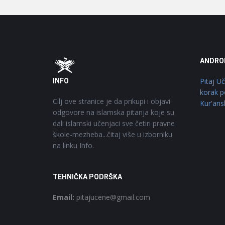
Footer
O
ANDRO
Pitaj U
INFO
korak p
Cilj ove stranice je da prikupi i objavi
Kur'ans
odgovore na islamska pitanja koje su
dali islamski učenjaci sve četiri pravne
škole-mezheba...čitaj više u izborniku
na linku Info.
TEHNIČKA PODRŠKA
Email:
pitajucene@gmail.com