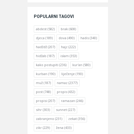
POPULARNI TAGOVI
abdest
(582)
brak
(608)
djeca
(189)
dova
(490)
hadis
(340)
hadždž
(207)
hajz
(222)
hidžab
(187)
islam
(353)
kako postupiti
(236)
kur'an
(580)
kurban
(190)
liječenje
(190)
muž
(187)
namaz
(2377)
post
(748)
propis
(432)
propisi
(207)
ramazan
(246)
sihr
(303)
sunnet
(227)
zabranjeno
(231)
zekat
(356)
zikr
(229)
žena
(433)