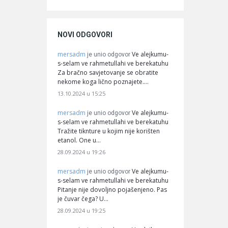
NOVI ODGOVORI
mersadm
Ve alejkumu-
je unio odgovor
s-selam ve rahmetullahi ve berekatuhu
Za bračno savjetovanje se obratite
nekome koga lično poznajete.…
13.10.2024 u 15:25
mersadm
Ve alejkumu-
je unio odgovor
s-selam ve rahmetullahi ve berekatuhu
Tražite tiknture u kojim nije korišten
etanol. One u…
28.09.2024 u 19:26
mersadm
Ve alejkumu-
je unio odgovor
s-selam ve rahmetullahi ve berekatuhu
Pitanje nije dovoljno pojašenjeno. Pas
je čuvar čega? U…
28.09.2024 u 19:25