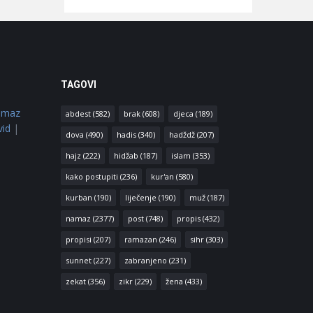
TAGOVI
amaz
abdest
(582)
brak
(608)
djeca
(189)
vid
|
dova
(490)
hadis
(340)
hadždž
(207)
hajz
(222)
hidžab
(187)
islam
(353)
kako postupiti
(236)
kur'an
(580)
kurban
(190)
liječenje
(190)
muž
(187)
namaz
(2377)
post
(748)
propis
(432)
propisi
(207)
ramazan
(246)
sihr
(303)
sunnet
(227)
zabranjeno
(231)
zekat
(356)
zikr
(229)
žena
(433)