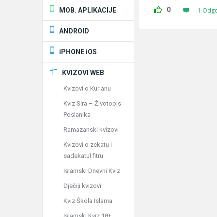
0
MOB. APLIKACIJE
1 Odg
ANDROID
iPHONE iOS
KVIZOVI WEB
Kvizovi o Kur'anu
Kviz Sira – Životopis
Poslanika
Ramazanski kvizovi
Kvizovi o zekatu i
sadekatul fitru
Islamski Dnevni Kviz
Dječiji kvizovi
Kviz Škola Islama
Islamski Kviz 18+