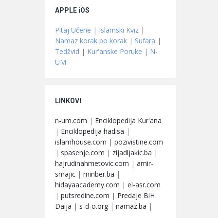
APPLE iOS
Pitaj Učene
|
Islamski Kviz
|
Namaz korak po korak
|
Sufara
|
Tedžvid
|
Kur'anske Poruke
|
N-
UM
LINKOVI
n-um.com
|
Enciklopedija Kur'ana
|
Enciklopedija hadisa
|
islamhouse.com
|
pozivistine.com
|
spasenje.com
|
zijadljakic.ba
|
hajrudinahmetovic.com
|
amir-
smajic
|
minber.ba
|
hidayaacademy.com
|
el-asr.com
|
putsredine.com
|
Predaje BiH
Daija
|
s-d-o.org
|
namaz.ba
|