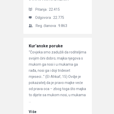
Pitanja :
22.415
Odgovora :
22.775
Reg. članova :
9.863
Članci
Kur'anske poruke
“Čovjeka smo zadužili da roditeljima
svojim čini dobro; majka njegova s
mukom ga nosi i u mukama ga
rađa, nosi ga i doji trideset
mjeseci…” (El-Ahkaf, 15) Ovdje je
pokazatelj da je pravo majke veće
od prava oca – zbog toga što majka
to dijete sa mukom nosi, u mukama
...
Više