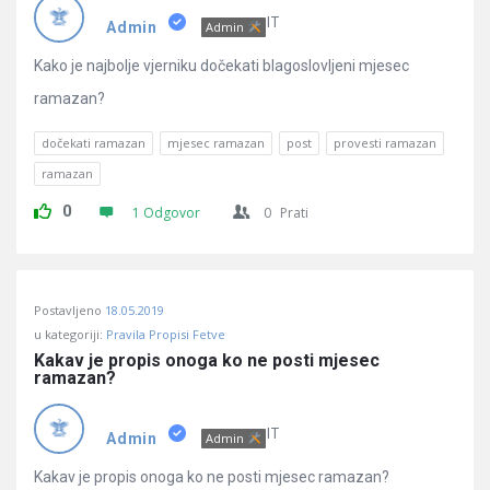
Pitanja
IT
Admin
Admin
Kako je najbolje vjerniku dočekati blagoslovljeni mjesec
ramazan?
dočekati ramazan
mjesec ramazan
post
provesti ramazan
ramazan
0
1 Odgovor
0
Prati
Postavljeno
18.05.2019
u kategoriji:
Pravila Propisi Fetve
Kakav je propis onoga ko ne posti mjesec 
ramazan?
IT
Admin
Admin
Kakav je propis onoga ko ne posti mjesec ramazan?