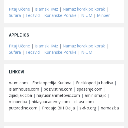
Pitaj Učene
|
Islamski Kviz
|
Namaz korak po korak
|
Sufara
|
Tedžvid
|
Kur'anske Poruke
|
N-UM
|
Minber
APPLE iOS
Pitaj Učene
|
Islamski Kviz
|
Namaz korak po korak
|
Sufara
|
Tedžvid
|
Kur'anske Poruke
|
N-UM
LINKOVI
n-um.com
|
Enciklopedija Kur'ana
|
Enciklopedija hadisa
|
islamhouse.com
|
pozivistine.com
|
spasenje.com
|
zijadljakic.ba
|
hajrudinahmetovic.com
|
amir-smajic
|
minber.ba
|
hidayaacademy.com
|
el-asr.com
|
putsredine.com
|
Predaje BiH Daija
|
s-d-o.org
|
namaz.ba
|