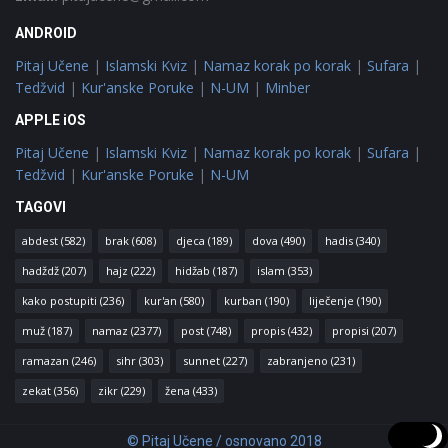
ANDROID
Pitaj Učene
|
Islamski Kviz
|
Namaz korak po korak
|
Sufara
|
Tedžvid
|
Kur'anske Poruke
|
N-UM
|
Minber
APPLE iOS
Pitaj Učene
|
Islamski Kviz
|
Namaz korak po korak
|
Sufara
|
Tedžvid
|
Kur'anske Poruke
|
N-UM
TAGOVI
abdest
(582)
brak
(608)
djeca
(189)
dova
(490)
hadis
(340)
hadždž
(207)
hajz
(222)
hidžab
(187)
islam
(353)
kako postupiti
(236)
kur'an
(580)
kurban
(190)
liječenje
(190)
muž
(187)
namaz
(2377)
post
(748)
propis
(432)
propisi
(207)
ramazan
(246)
sihr
(303)
sunnet
(227)
zabranjeno
(231)
zekat
(356)
zikr
(229)
žena
(433)
© Pitaj Učene / osnovano 2018