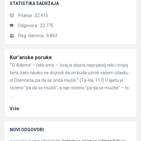
STATISTIKA SADRŽAJA
Pitanja :
22.415
Odgovora :
22.775
Reg. članova :
9.863
Članci
Kur'anske poruke
“‘O Ademe’ – rekli smo – ‘ovaj je doista neprijatelj tebi i tvojoj
ženi, zato nikako ne dozvoli da on bude uzrok vašem izlasku
iz Dženneta, pa da se onda mučiš.'” (Ta-Ha, 117) U ajetu je
rečeno ”pa da se mučiš”, a nije rečeno ”pa da se mučite” – to
...
Više
NOVI ODGOVORI
mersadm
Ve alejkumu-s-selam ve rahmetullahi ve