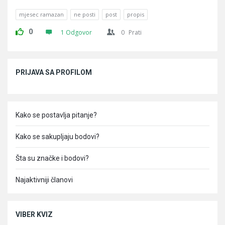
mjesec ramazan
ne posti
post
propis
0
1 Odgovor
0
Prati
Sidebar
PRIJAVA SA PROFILOM
Kako se postavlja pitanje?
Kako se sakupljaju bodovi?
Šta su značke i bodovi?
Najaktivniji članovi
VIBER KVIZ