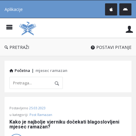
Aplikacije
Pit
Uč
®
PRETRAŽI
POSTAVI PITANJE
Početna
|
mjesec ramazan
Pitaj
Postavljeno
25.03.2023
Učene
u kategoriji:
Post Ramazan
®
Kako je najbolje vjerniku dočekati blagoslovljeni 
mjesec ramazan?
Latest