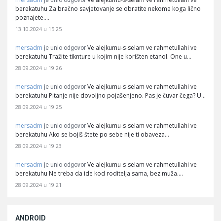
je unio odgovor
berekatuhu Za bračno savjetovanje se obratite nekome koga lično
poznajete.…
13.10.2024 u 15:25
mersadm
Ve alejkumu-s-selam ve rahmetullahi ve
je unio odgovor
berekatuhu Tražite tiknture u kojim nije korišten etanol. One u…
28.09.2024 u 19:26
mersadm
Ve alejkumu-s-selam ve rahmetullahi ve
je unio odgovor
berekatuhu Pitanje nije dovoljno pojašenjeno. Pas je čuvar čega? U…
28.09.2024 u 19:25
mersadm
Ve alejkumu-s-selam ve rahmetullahi ve
je unio odgovor
berekatuhu Ako se bojiš štete po sebe nije ti obaveza…
28.09.2024 u 19:23
mersadm
Ve alejkumu-s-selam ve rahmetullahi ve
je unio odgovor
berekatuhu Ne treba da ide kod roditelja sama, bez muža.…
28.09.2024 u 19:21
ANDROID