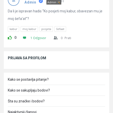
Pitanja
IT
Admin
Admin
Da li je ispravan hadis “Ko posjeti moj kabur, obavezan mu je
moj šefa'at”?
kabur
moj kabur
posjeta
šefaat
0
1 Odgovor
0
Prati
Sidebar
PRIJAVA SA PROFILOM
Kako se postavlja pitanje?
Kako se sakupljaju bodovi?
Šta su značke i bodovi?
Najaktivniji članovi