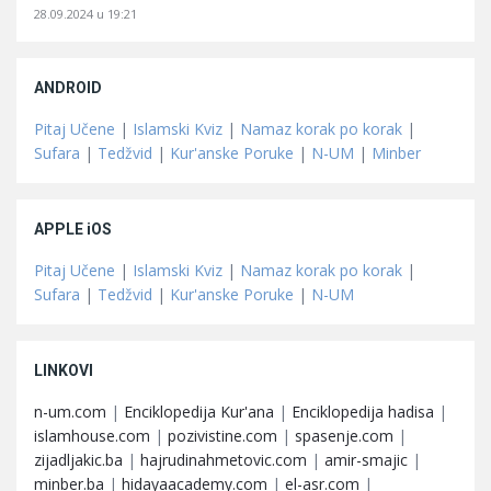
28.09.2024 u 19:21
ANDROID
Pitaj Učene
|
Islamski Kviz
|
Namaz korak po korak
|
Sufara
|
Tedžvid
|
Kur'anske Poruke
|
N-UM
|
Minber
APPLE iOS
Pitaj Učene
|
Islamski Kviz
|
Namaz korak po korak
|
Sufara
|
Tedžvid
|
Kur'anske Poruke
|
N-UM
LINKOVI
n-um.com
|
Enciklopedija Kur'ana
|
Enciklopedija hadisa
|
islamhouse.com
|
pozivistine.com
|
spasenje.com
|
zijadljakic.ba
|
hajrudinahmetovic.com
|
amir-smajic
|
minber.ba
|
hidayaacademy.com
|
el-asr.com
|