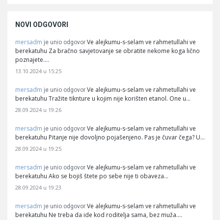
NOVI ODGOVORI
mersadm
Ve alejkumu-s-selam ve rahmetullahi ve
je unio odgovor
berekatuhu Za bračno savjetovanje se obratite nekome koga lično
poznajete.…
13.10.2024 u 15:25
mersadm
Ve alejkumu-s-selam ve rahmetullahi ve
je unio odgovor
berekatuhu Tražite tiknture u kojim nije korišten etanol. One u…
28.09.2024 u 19:26
mersadm
Ve alejkumu-s-selam ve rahmetullahi ve
je unio odgovor
berekatuhu Pitanje nije dovoljno pojašenjeno. Pas je čuvar čega? U…
28.09.2024 u 19:25
mersadm
Ve alejkumu-s-selam ve rahmetullahi ve
je unio odgovor
berekatuhu Ako se bojiš štete po sebe nije ti obaveza…
28.09.2024 u 19:23
mersadm
Ve alejkumu-s-selam ve rahmetullahi ve
je unio odgovor
berekatuhu Ne treba da ide kod roditelja sama, bez muža.…