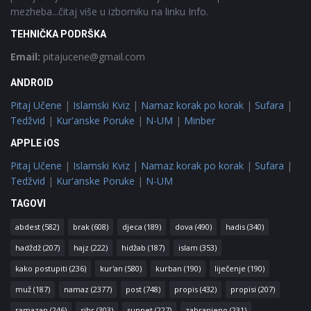
mezheba...čitaj više u izborniku na linku Info.
TEHNIČKA PODRŠKA
Email:
pitajucene@gmail.com
ANDROID
Pitaj Učene
|
Islamski Kviz
|
Namaz korak po korak
|
Sufara
|
Tedžvid
|
Kur'anske Poruke
|
N-UM
|
Minber
APPLE iOS
Pitaj Učene
|
Islamski Kviz
|
Namaz korak po korak
|
Sufara
|
Tedžvid
|
Kur'anske Poruke
|
N-UM
TAGOVI
abdest
(582)
brak
(608)
djeca
(189)
dova
(490)
hadis
(340)
hadždž
(207)
hajz
(222)
hidžab
(187)
islam
(353)
kako postupiti
(236)
kur'an
(580)
kurban
(190)
liječenje
(190)
muž
(187)
namaz
(2377)
post
(748)
propis
(432)
propisi
(207)
ramazan
(246)
sihr
(303)
sunnet
(227)
zabranjeno
(231)