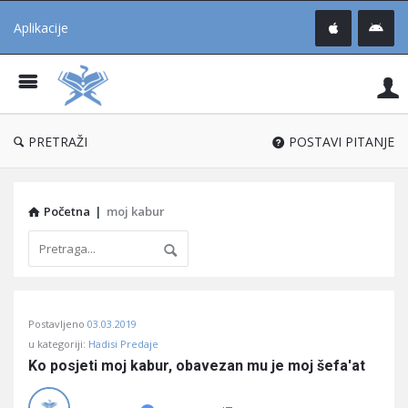
Aplikacije
Pit
Uč
®
PRETRAŽI
POSTAVI PITANJE
Početna
|
moj kabur
Pitaj
Postavljeno
03.03.2019
Učene
u kategoriji:
Hadisi Predaje
®
Ko posjeti moj kabur, obavezan mu je moj šefa'at
Latest