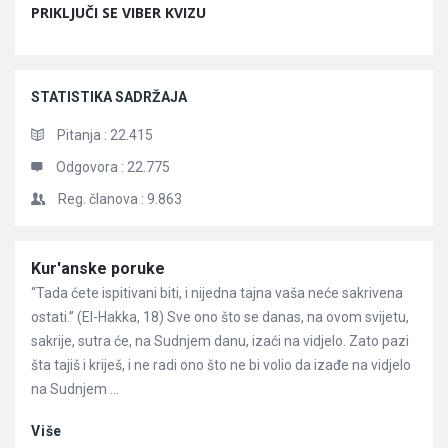
PRIKLJUČI SE VIBER KVIZU
STATISTIKA SADRŽAJA
Pitanja :
22.415
Odgovora :
22.775
Reg. članova :
9.863
Članci
Kur'anske poruke
“Tada ćete ispitivani biti, i nijedna tajna vaša neće sakrivena
ostati.” (El-Hakka, 18) Sve ono što se danas, na ovom svijetu,
sakrije, sutra će, na Sudnjem danu, izaći na vidjelo. Zato pazi
šta tajiš i kriješ, i ne radi ono što ne bi volio da izađe na vidjelo
na Sudnjem ...
Više