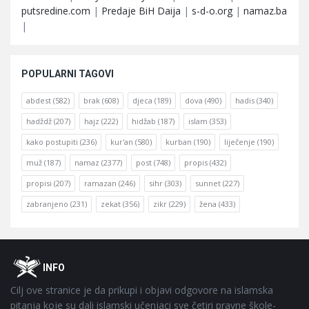
putsredine.com
|
Predaje BiH Daija
|
s-d-o.org
|
namaz.ba
|
POPULARNI TAGOVI
abdest
(582)
brak
(608)
djeca
(189)
dova
(490)
hadis
(340)
hadždž
(207)
hajz
(222)
hidžab
(187)
islam
(353)
kako postupiti
(236)
kur'an
(580)
kurban
(190)
liječenje
(190)
muž
(187)
namaz
(2377)
post
(748)
propis
(432)
propisi
(207)
ramazan
(246)
sihr
(303)
sunnet
(227)
zabranjeno
(231)
zekat
(356)
zikr
(229)
žena
(433)
Footer
O
INFO
Cilj ove stranice je da prikupi i objavi odgovore na islamska
pitanja koje su dali islamski učenjaci sve četiri pravne škole-