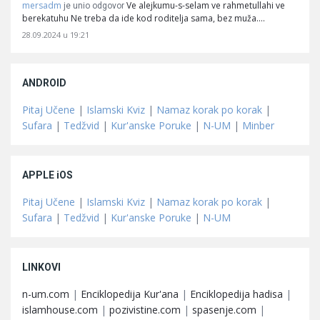
mersadm
Ve alejkumu-s-selam ve rahmetullahi ve
je unio odgovor
berekatuhu Ne treba da ide kod roditelja sama, bez muža.…
28.09.2024 u 19:21
ANDROID
Pitaj Učene
|
Islamski Kviz
|
Namaz korak po korak
|
Sufara
|
Tedžvid
|
Kur'anske Poruke
|
N-UM
|
Minber
APPLE iOS
Pitaj Učene
|
Islamski Kviz
|
Namaz korak po korak
|
Sufara
|
Tedžvid
|
Kur'anske Poruke
|
N-UM
LINKOVI
n-um.com
|
Enciklopedija Kur'ana
|
Enciklopedija hadisa
|
islamhouse.com
|
pozivistine.com
|
spasenje.com
|