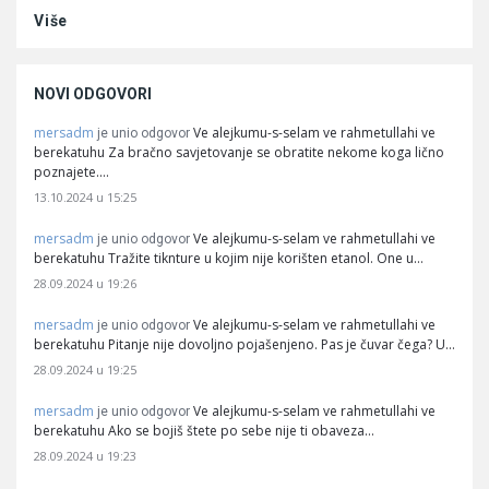
Više
NOVI ODGOVORI
mersadm
Ve alejkumu-s-selam ve rahmetullahi ve
je unio odgovor
berekatuhu Za bračno savjetovanje se obratite nekome koga lično
poznajete.…
13.10.2024 u 15:25
mersadm
Ve alejkumu-s-selam ve rahmetullahi ve
je unio odgovor
berekatuhu Tražite tiknture u kojim nije korišten etanol. One u…
28.09.2024 u 19:26
mersadm
Ve alejkumu-s-selam ve rahmetullahi ve
je unio odgovor
berekatuhu Pitanje nije dovoljno pojašenjeno. Pas je čuvar čega? U…
28.09.2024 u 19:25
mersadm
Ve alejkumu-s-selam ve rahmetullahi ve
je unio odgovor
berekatuhu Ako se bojiš štete po sebe nije ti obaveza…
28.09.2024 u 19:23