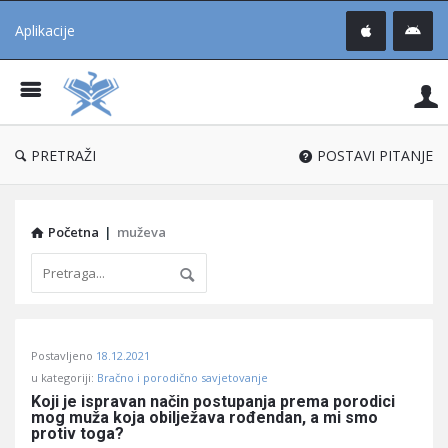
Aplikacije
Pit
Uč
®
PRETRAŽI
POSTAVI PITANJE
Početna
|
muževa
Pitaj
Postavljeno
18.12.2021
Učene
u kategoriji:
Bračno i porodično savjetovanje
®
Koji je ispravan način postupanja prema porodici 
mog muža koja obilježava rođendan, a mi smo 
Latest
protiv toga?