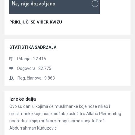
PRIKLJUČI SE VIBER KVIZU
STATISTIKA SADRŽAJA
Pitanja :
22.415
Odgovora :
22.775
Reg. članova :
9.863
Članci
Izreke daija
Ovo su dani u kojima će muslimanke koje nose nikab i
muslimanke koje nose hidžab zaslužiti u Allaha Plemenitog
nagradu o kojoj muškarci mogu samo sanjati. Prof.
Abdurrahman Kuduzović