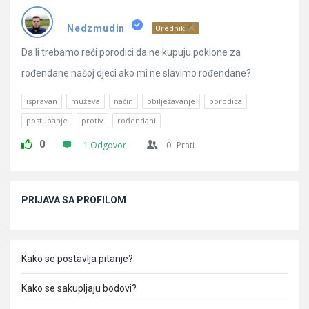
Pitanja
Nedzmudin
Urednik
Da li trebamo reći porodici da ne kupuju poklone za
rođendane našoj djeci ako mi ne slavimo rođendane?
ispravan
muževa
način
obilježavanje
porodica
postupanje
protiv
rođendani
0
1 Odgovor
0
Prati
Sidebar
PRIJAVA SA PROFILOM
Kako se postavlja pitanje?
Kako se sakupljaju bodovi?