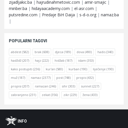
zijadljakic.ba
|
hajrudinahmetovic.com
|
amir-smajic
|
minber.ba
|
hidayaacademy.com
|
el-asr.com
|
putsredine.com
|
Predaje BiH Daija
|
s-d-o.org
|
namaz.ba
|
POPULARNI TAGOVI
abdest
(582)
brak
(608)
djeca
(189)
dova
(490)
hadis
(340)
hadždž
(207)
hajz
(222)
hidžab
(187)
islam
(353)
kako postupiti
(236)
kur'an
(580)
kurban
(190)
liječenje
(190)
muž
(187)
namaz
(2377)
post
(748)
propis
(432)
propisi
(207)
ramazan
(246)
sihr
(303)
sunnet
(227)
zabranjeno
(231)
zekat
(356)
zikr
(229)
žena
(433)
Footer
O
INFO