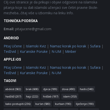
Cilj ove stranice je da prikupi i objavi odgovore na islamska
pitanja koje su dali islamski učenjaci sve četiri pravne škole-
mezheba...čitaj više u izborniku na linku Info.
TEHNIČKA PODRŠKA
Email:
pitajucene@gmail.com
ANDROID
Pitaj Učene
|
Islamski Kviz
|
Namaz korak po korak
|
Sufara
|
Tedžvid
|
Kur'anske Poruke
|
N-UM
|
Minber
APPLE iOS
Pitaj Učene
|
Islamski Kviz
|
Namaz korak po korak
|
Sufara
|
Tedžvid
|
Kur'anske Poruke
|
N-UM
TAGOVI
abdest
(582)
brak
(608)
djeca
(189)
dova
(490)
hadis
(340)
hadždž
(207)
hajz
(222)
hidžab
(187)
islam
(353)
kako postupiti
(236)
kur'an
(580)
kurban
(190)
liječenje
(190)