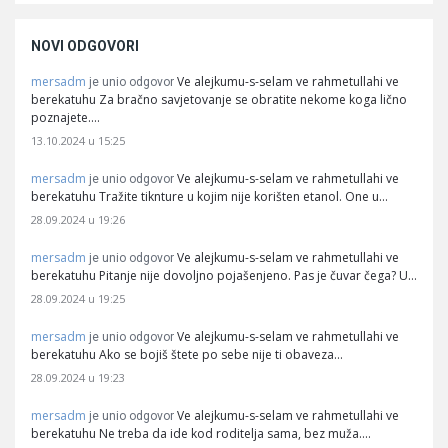
NOVI ODGOVORI
mersadm
Ve alejkumu-s-selam ve rahmetullahi ve
je unio odgovor
berekatuhu Za bračno savjetovanje se obratite nekome koga lično
poznajete.…
13.10.2024 u 15:25
mersadm
Ve alejkumu-s-selam ve rahmetullahi ve
je unio odgovor
berekatuhu Tražite tiknture u kojim nije korišten etanol. One u…
28.09.2024 u 19:26
mersadm
Ve alejkumu-s-selam ve rahmetullahi ve
je unio odgovor
berekatuhu Pitanje nije dovoljno pojašenjeno. Pas je čuvar čega? U…
28.09.2024 u 19:25
mersadm
Ve alejkumu-s-selam ve rahmetullahi ve
je unio odgovor
berekatuhu Ako se bojiš štete po sebe nije ti obaveza…
28.09.2024 u 19:23
mersadm
Ve alejkumu-s-selam ve rahmetullahi ve
je unio odgovor
berekatuhu Ne treba da ide kod roditelja sama, bez muža.…