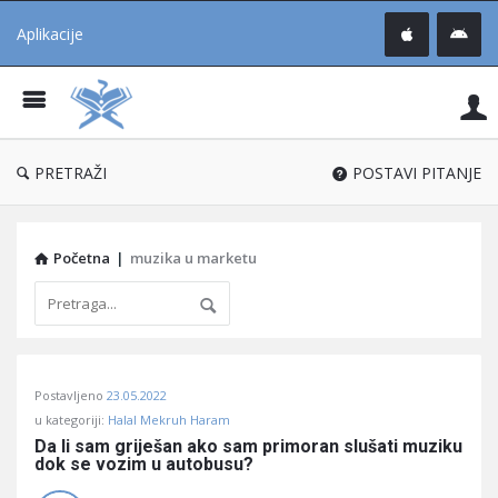
Aplikacije
Pit
Uč
®
PRETRAŽI
POSTAVI PITANJE
Početna
|
muzika u marketu
Pitaj
Postavljeno
23.05.2022
Učene
u kategoriji:
Halal Mekruh Haram
®
Da li sam griješan ako sam primoran slušati muziku 
dok se vozim u autobusu?
Latest