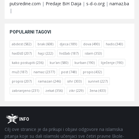
putsredine.com
|
Predaje BiH Daija
|
s-d-o.org
|
namaz.ba
|
POPULARNI TAGOVI
abdest
(582)
brak
(608)
djeca
(189)
dova
(490)
hadis
(340)
hadždž
(207)
hajz
(222)
hidžab
(187)
islam
(353)
kako postupiti
(236)
kur'an
(580)
kurban
(190)
liječenje
(190)
muž
(187)
namaz
(2377)
post
(748)
propis
(432)
propisi
(207)
ramazan
(246)
sihr
(303)
sunnet
(227)
zabranjeno
(231)
zekat
(356)
zikr
(229)
žena
(433)
Footer
O
INFO
Cilj ove stranice je da prikupi i objavi odgovore na islamska
pitanja koje su dali islamski učenjaci sve četiri pravne škole-