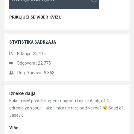
PRIKLJUČI SE VIBER KVIZU
STATISTIKA SADRŽAJA
Pitanja :
22.415
Odgovora :
22.775
Reg. članova :
9.863
Članci
Izreke daija
Kako misliš postići stepen i nagradu koju je Allah, dž.š.,
odredio za sabur – ako ti niko ne titra po živcima?
Sead ef.
Jasavić
Više