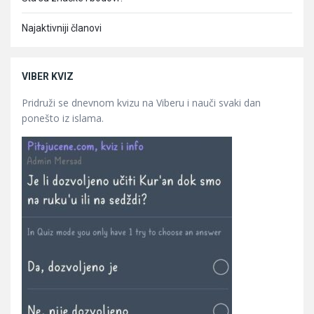
Najaktivniji članovi
VIBER KVIZ
Pridruži se dnevnom kvizu na Viberu i nauči svaki dan
ponešto iz islama.