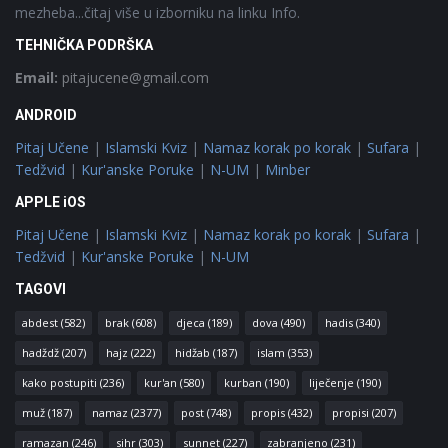
mezheba...čitaj više u izborniku na linku Info.
TEHNIČKA PODRŠKA
Email:
pitajucene@gmail.com
ANDROID
Pitaj Učene
|
Islamski Kviz
|
Namaz korak po korak
|
Sufara
|
Tedžvid
|
Kur'anske Poruke
|
N-UM
|
Minber
APPLE iOS
Pitaj Učene
|
Islamski Kviz
|
Namaz korak po korak
|
Sufara
|
Tedžvid
|
Kur'anske Poruke
|
N-UM
TAGOVI
abdest
(582)
brak
(608)
djeca
(189)
dova
(490)
hadis
(340)
hadždž
(207)
hajz
(222)
hidžab
(187)
islam
(353)
kako postupiti
(236)
kur'an
(580)
kurban
(190)
liječenje
(190)
muž
(187)
namaz
(2377)
post
(748)
propis
(432)
propisi
(207)
ramazan
(246)
sihr
(303)
sunnet
(227)
zabranjeno
(231)