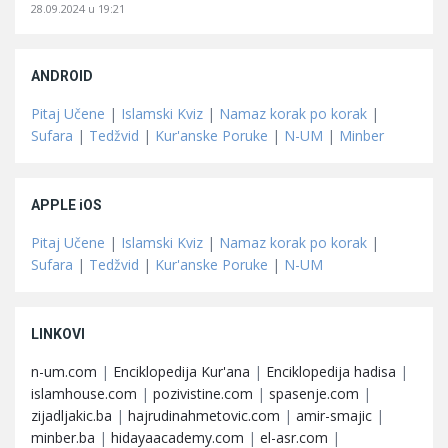
28.09.2024 u 19:21
ANDROID
Pitaj Učene
|
Islamski Kviz
|
Namaz korak po korak
|
Sufara
|
Tedžvid
|
Kur'anske Poruke
|
N-UM
|
Minber
APPLE iOS
Pitaj Učene
|
Islamski Kviz
|
Namaz korak po korak
|
Sufara
|
Tedžvid
|
Kur'anske Poruke
|
N-UM
LINKOVI
n-um.com
|
Enciklopedija Kur'ana
|
Enciklopedija hadisa
|
islamhouse.com
|
pozivistine.com
|
spasenje.com
|
zijadljakic.ba
|
hajrudinahmetovic.com
|
amir-smajic
|
minber.ba
|
hidayaacademy.com
|
el-asr.com
|