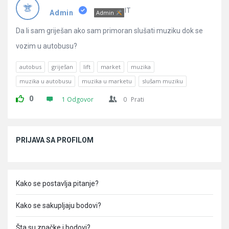
Pitanja
IT
Admin
Admin
Da li sam griješan ako sam primoran slušati muziku dok se
vozim u autobusu?
autobus
griješan
lift
market
muzika
muzika u autobusu
muzika u marketu
slušam muziku
0
1 Odgovor
0
Prati
Sidebar
PRIJAVA SA PROFILOM
Kako se postavlja pitanje?
Kako se sakupljaju bodovi?
Šta su značke i bodovi?