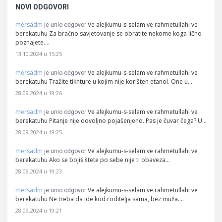
NOVI ODGOVORI
mersadm
Ve alejkumu-s-selam ve rahmetullahi ve
je unio odgovor
berekatuhu Za bračno savjetovanje se obratite nekome koga lično
poznajete.…
13.10.2024 u 15:25
mersadm
Ve alejkumu-s-selam ve rahmetullahi ve
je unio odgovor
berekatuhu Tražite tiknture u kojim nije korišten etanol. One u…
28.09.2024 u 19:26
mersadm
Ve alejkumu-s-selam ve rahmetullahi ve
je unio odgovor
berekatuhu Pitanje nije dovoljno pojašenjeno. Pas je čuvar čega? U…
28.09.2024 u 19:25
mersadm
Ve alejkumu-s-selam ve rahmetullahi ve
je unio odgovor
berekatuhu Ako se bojiš štete po sebe nije ti obaveza…
28.09.2024 u 19:23
mersadm
Ve alejkumu-s-selam ve rahmetullahi ve
je unio odgovor
berekatuhu Ne treba da ide kod roditelja sama, bez muža.…
28.09.2024 u 19:21