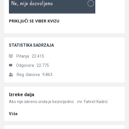
PRIKLJUČI SE VIBER KVIZU
STATISTIKA SADRŽAJA
Pitanja :
22.415
Odgovora :
22.775
Reg. članova :
9.863
Članci
Izreke daija
Ako nije iskreno onda je bezvrijedno. mr. Fahret Kadrić
Više