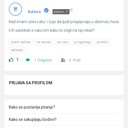
Pitanja
IT
Admin
Admin
Kad imam učini ruku’ i čuje da ljudi prispijevaju u džemat, hoće
li ih sačekati s ruku'om kako bi stigli na taj rekat?
imam sačeka
na namaz
na ruku
prispjevaju
pristižu
sačekati
1
1 Odgovor
0
Prati
Sidebar
PRIJAVA SA PROFILOM
Kako se postavlja pitanje?
Kako se sakupljaju bodovi?