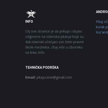
Footer
O
ANDRO
Pitaj U
INFO
korak p
Cilj ove stranice je da prikupi i objavi
Kur'ans
odgovore na islamska pitanja koje su
dali islamski učenjaci sve četiri pravne
škole-mezheba...čitaj više u izborniku
na linku Info.
TEHNIČKA PODRŠKA
Email:
pitajucene@gmail.com