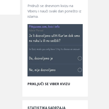
Pridruži se dnevnom kvizu na
Viberu i nauči svaki dan ponešto iz
islama.
PRIKLJUČI SE VIBER KVIZU
STATISTIKA SADRŽAJA