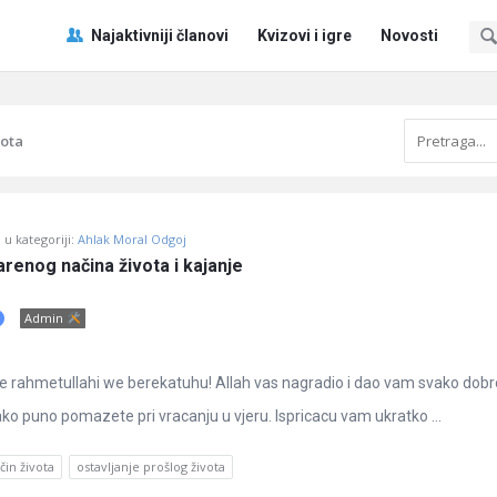
Pitaj
Pitaj
Najaktivniji članovi
Kvizovi i igre
Novosti
Učene
Učene
®
®
Navigacija
vota
u kategoriji:
Ahlak Moral Odgoj
renog načina života i kajanje
Admin
 rahmetullahi we berekatuhu! Allah vas nagradio i dao vam svako dobr
ako puno pomazete pri vracanju u vjeru. Ispricacu vam ukratko ...
čin života
ostavljanje prošlog života