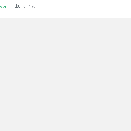
ovor
0
Prati