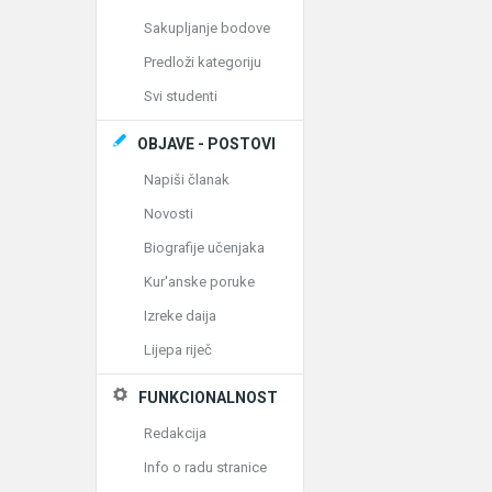
Sakupljanje bodove
Predloži kategoriju
Svi studenti
OBJAVE - POSTOVI
Napiši članak
Novosti
Biografije učenjaka
Kur'anske poruke
Izreke daija
Lijepa riječ
FUNKCIONALNOST
Redakcija
Info o radu stranice