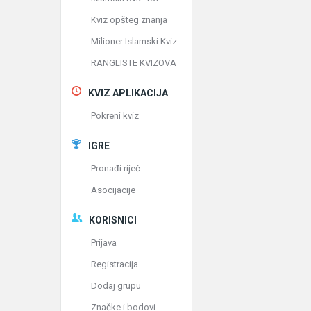
Kviz opšteg znanja
Milioner Islamski Kviz
RANGLISTE KVIZOVA
KVIZ APLIKACIJA
Pokreni kviz
IGRE
Pronađi riječ
Asocijacije
KORISNICI
Prijava
Registracija
Dodaj grupu
Značke i bodovi