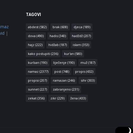
TAGOVI
amaz
abdest
(582)
brak
(608)
djeca
(189)
vid
|
dova
(490)
hadis
(340)
hadždž
(207)
hajz
(222)
hidžab
(187)
islam
(353)
kako postupiti
(236)
kur'an
(580)
kurban
(190)
liječenje
(190)
muž
(187)
namaz
(2377)
post
(748)
propis
(432)
propisi
(207)
ramazan
(246)
sihr
(303)
sunnet
(227)
zabranjeno
(231)
zekat
(356)
zikr
(229)
žena
(433)