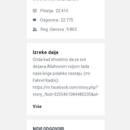
Pitanja :
22.415
Odgovora :
22.775
Reg. članova :
9.863
Članci
Izreke daija
Onda kad shvatimo da se sve
dešava Allahovom voljom tada
naše brige polahko nestaju. (mr.
Fahret Kadrić)
https://m.facebook.com/story.php?
story_fbid=3255461084480235&id=8680086132255
Više
NOVI ODGOVORI