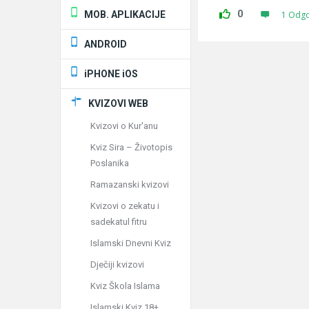
0
MOB. APLIKACIJE
1 Odg
ANDROID
iPHONE iOS
KVIZOVI WEB
Kvizovi o Kur'anu
Kviz Sira – Životopis
Poslanika
Ramazanski kvizovi
Kvizovi o zekatu i
sadekatul fitru
Islamski Dnevni Kviz
Dječiji kvizovi
Kviz Škola Islama
Islamski Kviz 18+