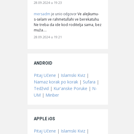
28.09.2024 u 19:23
mersadm
Ve alejkumu-
je unio odgovor
s-selam ve rahmetullahi ve berekatuhu
Ne treba da ide kod roditelja sama, bez
muža.…
28.09.2024 u 19:21
ANDROID
Pitaj Učene
|
Islamski Kviz
|
Namaz korak po korak
|
Sufara
|
Tedžvid
|
Kur'anske Poruke
|
N-
UM
|
Minber
APPLE iOS
Pitaj Učene
|
Islamski Kviz
|