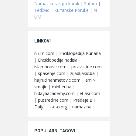
Namaz korak po korak
|
Sufara
|
Tedžvid
|
Kur'anske Poruke
|
N-
UM
LINKOVI
n-um.com
|
Enciklopedija Kur'ana
|
Enciklopedija hadisa
|
islamhouse.com
|
pozivistine.com
|
spasenje.com
|
zijadljakic.ba
|
hajrudinahmetovic.com
|
amir-
smajic
|
minber.ba
|
hidayaacademy.com
|
el-asr.com
|
putsredine.com
|
Predaje BiH
Daija
|
s-d-o.org
|
namaz.ba
|
POPULARNI TAGOVI