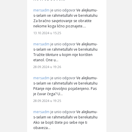
mersadm
Ve alejkumu-
je unio odgovor
s-selam ve rahmetullahi ve berekatuhu
Za bračno savjetovanje se obratite
nekome koga lično poznajete.…
13.10.2024 u 15:25
mersadm
Ve alejkumu-
je unio odgovor
s-selam ve rahmetullahi ve berekatuhu
Tražite tiknture u kojim nije korišten
etanol. One u…
28.09.2024 u 19:26
mersadm
Ve alejkumu-
je unio odgovor
s-selam ve rahmetullahi ve berekatuhu
Pitanje nije dovoljno pojašenjeno. Pas
je čuvar čega? U…
28.09.2024 u 19:25
mersadm
Ve alejkumu-
je unio odgovor
s-selam ve rahmetullahi ve berekatuhu
Ako se bojiš štete po sebe nije ti
obaveza…