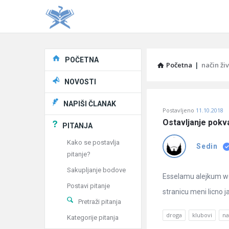
Explore
POČETNA
Početna
|
način ži
NOVOSTI
Pitaj
NAPIŠI ČLANAK
Postavljeno
11.10.2018
Učene
Ostavljanje pokva
PITANJA
®
Kako se postavlja
Sedin
pitanje?
Latest
Sakupljanje bodove
Pitanja
Esselamu alejkum we
Postavi pitanje
stranicu meni licno j
Pretraži pitanja
droga
klubovi
na
Kategorije pitanja