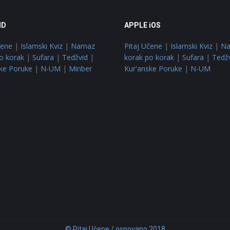
ID
APPLE iOS
čene
|
Islamski Kviz
|
Namaz
Pitaj Učene
|
Islamski Kviz
|
N
o korak
|
Sufara
|
Tedžvid
|
korak po korak
|
Sufara
|
Tedž
ke Poruke
|
N-UM
|
Minber
Kur'anske Poruke
|
N-UM
© Pitaj Učene / osnovano 2018