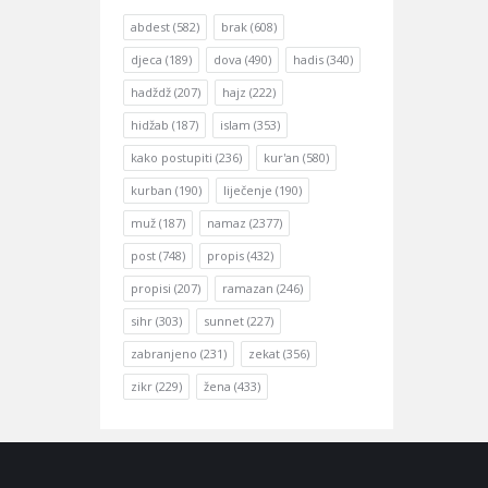
abdest
(582)
brak
(608)
djeca
(189)
dova
(490)
hadis
(340)
hadždž
(207)
hajz
(222)
hidžab
(187)
islam
(353)
kako postupiti
(236)
kur'an
(580)
kurban
(190)
liječenje
(190)
muž
(187)
namaz
(2377)
post
(748)
propis
(432)
propisi
(207)
ramazan
(246)
sihr
(303)
sunnet
(227)
zabranjeno
(231)
zekat
(356)
zikr
(229)
žena
(433)