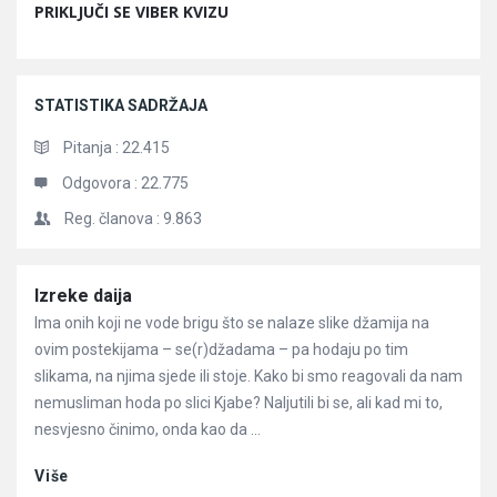
PRIKLJUČI SE VIBER KVIZU
STATISTIKA SADRŽAJA
Pitanja :
22.415
Odgovora :
22.775
Reg. članova :
9.863
Članci
Izreke daija
Ima onih koji ne vode brigu što se nalaze slike džamija na
ovim postekijama – se(r)džadama – pa hodaju po tim
slikama, na njima sjede ili stoje. Kako bi smo reagovali da nam
nemusliman hoda po slici Kjabe? Naljutili bi se, ali kad mi to,
nesvjesno činimo, onda kao da ...
Više