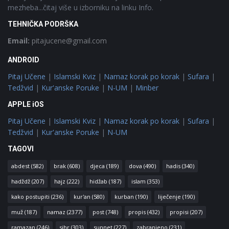
mezheba...čitaj više u izborniku na linku Info.
TEHNIČKA PODRŠKA
Email:
pitajucene@gmail.com
ANDROID
Pitaj Učene
|
Islamski Kviz
|
Namaz korak po korak
|
Sufara
|
Tedžvid
|
Kur'anske Poruke
|
N-UM
|
Minber
APPLE iOS
Pitaj Učene
|
Islamski Kviz
|
Namaz korak po korak
|
Sufara
|
Tedžvid
|
Kur'anske Poruke
|
N-UM
TAGOVI
abdest
(582)
brak
(608)
djeca
(189)
dova
(490)
hadis
(340)
hadždž
(207)
hajz
(222)
hidžab
(187)
islam
(353)
kako postupiti
(236)
kur'an
(580)
kurban
(190)
liječenje
(190)
muž
(187)
namaz
(2377)
post
(748)
propis
(432)
propisi
(207)
ramazan
(246)
sihr
(303)
sunnet
(227)
zabranjeno
(231)