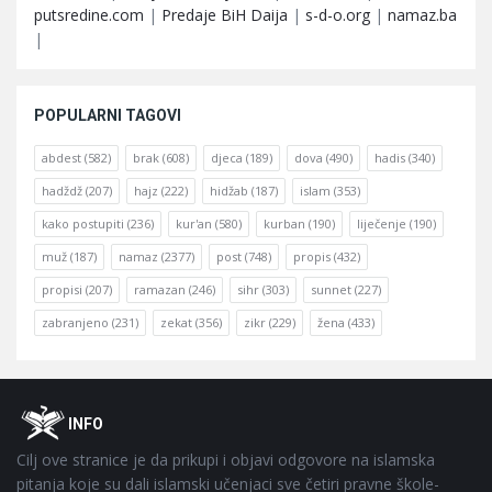
putsredine.com
|
Predaje BiH Daija
|
s-d-o.org
|
namaz.ba
|
POPULARNI TAGOVI
abdest
(582)
brak
(608)
djeca
(189)
dova
(490)
hadis
(340)
hadždž
(207)
hajz
(222)
hidžab
(187)
islam
(353)
kako postupiti
(236)
kur'an
(580)
kurban
(190)
liječenje
(190)
muž
(187)
namaz
(2377)
post
(748)
propis
(432)
propisi
(207)
ramazan
(246)
sihr
(303)
sunnet
(227)
zabranjeno
(231)
zekat
(356)
zikr
(229)
žena
(433)
Footer
O
INFO
Cilj ove stranice je da prikupi i objavi odgovore na islamska
pitanja koje su dali islamski učenjaci sve četiri pravne škole-