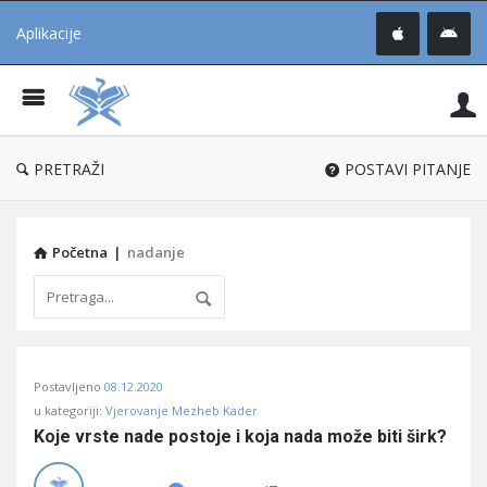
Aplikacije
Pit
Uč
®
PRETRAŽI
POSTAVI PITANJE
Početna
|
nadanje
Pitaj
Postavljeno
08.12.2020
Učene
u kategoriji:
Vjerovanje Mezheb Kader
®
Koje vrste nade postoje i koja nada može biti širk?
Latest