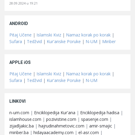
28.09.2024 u 19:21
ANDROID
Pitaj Učene
|
Islamski Kviz
|
Namaz korak po korak
|
Sufara
|
Tedžvid
|
Kur'anske Poruke
|
N-UM
|
Minber
APPLE iOS
Pitaj Učene
|
Islamski Kviz
|
Namaz korak po korak
|
Sufara
|
Tedžvid
|
Kur'anske Poruke
|
N-UM
LINKOVI
n-um.com
|
Enciklopedija Kur'ana
|
Enciklopedija hadisa
|
islamhouse.com
|
pozivistine.com
|
spasenje.com
|
zijadljakic.ba
|
hajrudinahmetovic.com
|
amir-smajic
|
minber.ba
|
hidayaacademy.com
|
el-asr.com
|