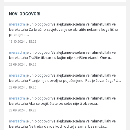
NOVI ODGOVORI
mersadm
Ve alejkumu-s-selam ve rahmetullahi ve
je unio odgovor
berekatuhu Za bračno savjetovanje se obratite nekome koga lično
poznajete.…
13.10.2024 u 15:25
mersadm
Ve alejkumu-s-selam ve rahmetullahi ve
je unio odgovor
berekatuhu Tražite tiknture u kojim nije korišten etanol. One u…
28.09.2024 u 19:26
mersadm
Ve alejkumu-s-selam ve rahmetullahi ve
je unio odgovor
berekatuhu Pitanje nije dovoljno pojašenjeno. Pas je čuvar čega? U…
28.09.2024 u 19:25
mersadm
Ve alejkumu-s-selam ve rahmetullahi ve
je unio odgovor
berekatuhu Ako se bojiš štete po sebe nije ti obaveza…
28.09.2024 u 19:23
mersadm
Ve alejkumu-s-selam ve rahmetullahi ve
je unio odgovor
berekatuhu Ne treba da ide kod roditelja sama, bez muža.…