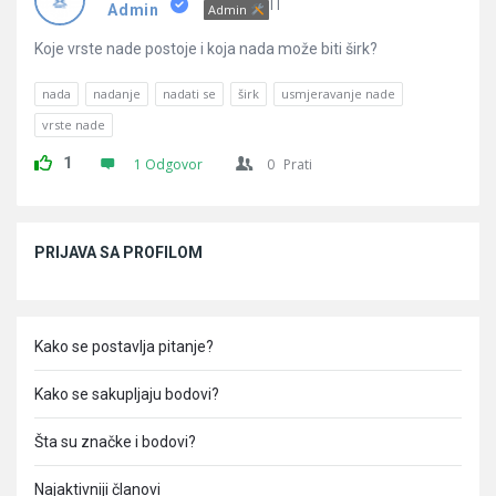
Pitanja
IT
Admin
Admin
Koje vrste nade postoje i koja nada može biti širk?
nada
nadanje
nadati se
širk
usmjeravanje nade
vrste nade
1
1 Odgovor
0
Prati
Sidebar
PRIJAVA SA PROFILOM
Kako se postavlja pitanje?
Kako se sakupljaju bodovi?
Šta su značke i bodovi?
Najaktivniji članovi