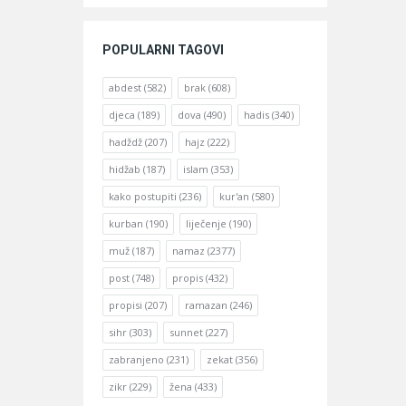
POPULARNI TAGOVI
abdest
(582)
brak
(608)
djeca
(189)
dova
(490)
hadis
(340)
hadždž
(207)
hajz
(222)
hidžab
(187)
islam
(353)
kako postupiti
(236)
kur'an
(580)
kurban
(190)
liječenje
(190)
muž
(187)
namaz
(2377)
post
(748)
propis
(432)
propisi
(207)
ramazan
(246)
sihr
(303)
sunnet
(227)
zabranjeno
(231)
zekat
(356)
zikr
(229)
žena
(433)