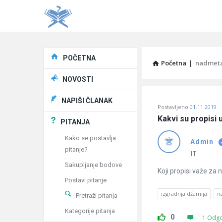
Explore
POČETNA
Početna
|
nadmet
NOVOSTI
Pitaj
NAPIŠI ČLANAK
Postavljeno
01.11.2019
Učene
Kakvi su propisi 
PITANJA
®
Kako se postavlja
Admin
pitanje?
Latest
IT
Sakupljanje bodove
Pitanja
Koji propisi važe za
Postavi pitanje
izgradnja džamija
n
Pretraži pitanja
Kategorije pitanja
0
1 Odg