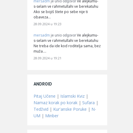
mersadm
Ve alejkumu-
je unio odgovor
s-selam ve rahmetullahi ve berekatuhu
Ako se bojiš štete po sebe nije ti
obaveza…
28.09.2024 u 19:23
mersadm
Ve alejkumu-
je unio odgovor
s-selam ve rahmetullahi ve berekatuhu
Ne treba da ide kod roditelja sama, bez
muža.…
28.09.2024 u 19:21
ANDROID
Pitaj Učene
|
Islamski Kviz
|
Namaz korak po korak
|
Sufara
|
Tedžvid
|
Kur'anske Poruke
|
N-
UM
|
Minber