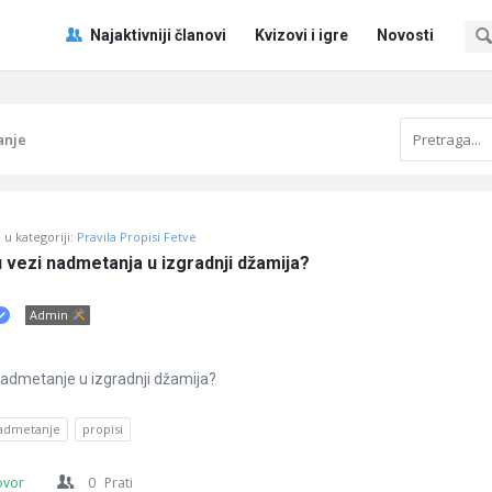
Pitaj
Pitaj
Najaktivniji članovi
Kvizovi i igre
Novosti
Učene
Učene
®
®
Navigacija
anje
u kategoriji:
Pravila Propisi Fetve
u vezi nadmetanja u izgradnji džamija?
Admin
 nadmetanje u izgradnji džamija?
admetanje
propisi
ovor
0
Prati