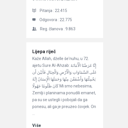
Pitanja :
22.415
Odgovora :
22.775
Reg. članova :
9.863
Članci
Lijepa riječ
Kaže Allah, dželle še'nuhu, u 72.
ajetu Sure Al-Ahzab: إِنَّا عَرَضْنَا الْأَمَانَةَ
عَلَى السَّمَاوَاتِ وَالْأَرْضِ وَالْجِبَالِ فَأَبَيْنَ أَن
يَحْمِلْنَهَا وَأَشْفَقْنَ مِنْهَا وَحَمَلَهَا الْإِنسَانُ إِنَّهُ
كَانَ ظَلُومًا جَهُولًا Mi smo nebesima,
Zemlji i planinama ponudili emanet,
pa su se ustegli i pobojali da ga
ponesu, ali ga je preuzeo čovjek. On
...
Više