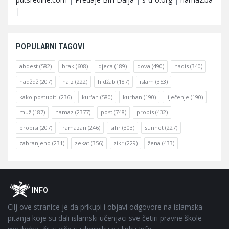
|
POPULARNI TAGOVI
abdest
(582)
brak
(608)
djeca
(189)
dova
(490)
hadis
(340)
hadždž
(207)
hajz
(222)
hidžab
(187)
islam
(353)
kako postupiti
(236)
kur'an
(580)
kurban
(190)
liječenje
(190)
muž
(187)
namaz
(2377)
post
(748)
propis
(432)
propisi
(207)
ramazan
(246)
sihr
(303)
sunnet
(227)
zabranjeno
(231)
zekat
(356)
zikr
(229)
žena
(433)
Footer
O
INFO
Cilj ove stranice je da prikupi i objavi odgovore na islamska
pitanja koje su dali islamski učenjaci sve četiri pravne škole-