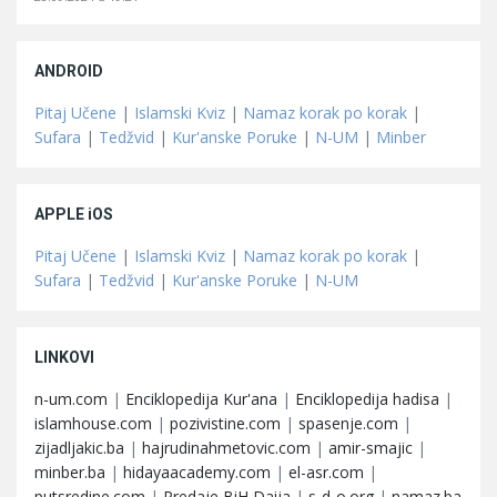
ANDROID
Pitaj Učene
|
Islamski Kviz
|
Namaz korak po korak
|
Sufara
|
Tedžvid
|
Kur'anske Poruke
|
N-UM
|
Minber
APPLE iOS
Pitaj Učene
|
Islamski Kviz
|
Namaz korak po korak
|
Sufara
|
Tedžvid
|
Kur'anske Poruke
|
N-UM
LINKOVI
n-um.com
|
Enciklopedija Kur'ana
|
Enciklopedija hadisa
|
islamhouse.com
|
pozivistine.com
|
spasenje.com
|
zijadljakic.ba
|
hajrudinahmetovic.com
|
amir-smajic
|
minber.ba
|
hidayaacademy.com
|
el-asr.com
|
putsredine.com
|
Predaje BiH Daija
|
s-d-o.org
|
namaz.ba