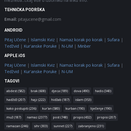
mezheba...čitaj više u izborniku na linku Info.
TEHNIČKA PODRŠKA
Email:
pitajucene@gmail.com
ANDROID
Pitaj Učene
|
Islamski Kviz
|
Namaz korak po korak
|
Sufara
|
Tedžvid
|
Kur'anske Poruke
|
N-UM
|
Minber
APPLE iOS
Pitaj Učene
|
Islamski Kviz
|
Namaz korak po korak
|
Sufara
|
Tedžvid
|
Kur'anske Poruke
|
N-UM
TAGOVI
abdest
(582)
brak
(608)
djeca
(189)
dova
(490)
hadis
(340)
hadždž
(207)
hajz
(222)
hidžab
(187)
islam
(353)
kako postupiti
(236)
kur'an
(580)
kurban
(190)
liječenje
(190)
muž
(187)
namaz
(2377)
post
(748)
propis
(432)
propisi
(207)
ramazan
(246)
sihr
(303)
sunnet
(227)
zabranjeno
(231)