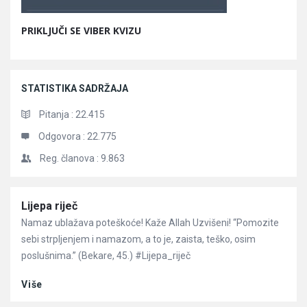
PRIKLJUČI SE VIBER KVIZU
STATISTIKA SADRŽAJA
Pitanja :
22.415
Odgovora :
22.775
Reg. članova :
9.863
Članci
Lijepa riječ
Namaz ublažava poteškoće! Kaže Allah Uzvišeni! “Pomozite
sebi strpljenjem i namazom, a to je, zaista, teško, osim
poslušnima.” (Bekare, 45.) #Lijepa_riječ
Više