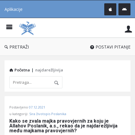
Aplikacije
Pit
Uč
®
PRETRAŽI
POSTAVI PITANJE
Početna
|
najdarežljivija
Pitaj
Postavljeno
07.12.2021
Učene
u kategoriji:
Sira životopis Poslanika
®
Kako se zvala majka pravovjernih za koju je 
Allahov Poslanik, a.s., rekao da je najdarežljivija 
Latest
među majkama pravovjernih?