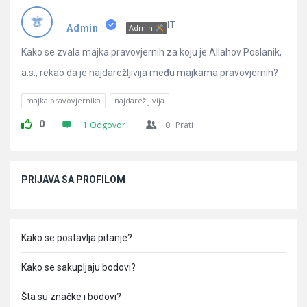
Pitanja
IT
Admin
Admin
Kako se zvala majka pravovjernih za koju je Allahov Poslanik,
a.s., rekao da je najdarežljivija među majkama pravovjernih?
majka pravovjernika
najdarežljivija
0
1 Odgovor
0
Prati
Sidebar
PRIJAVA SA PROFILOM
Kako se postavlja pitanje?
Kako se sakupljaju bodovi?
Šta su značke i bodovi?