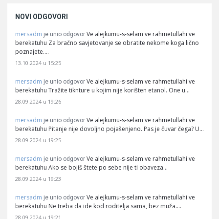
NOVI ODGOVORI
mersadm
Ve alejkumu-s-selam ve rahmetullahi ve
je unio odgovor
berekatuhu Za bračno savjetovanje se obratite nekome koga lično
poznajete.…
13.10.2024 u 15:25
mersadm
Ve alejkumu-s-selam ve rahmetullahi ve
je unio odgovor
berekatuhu Tražite tiknture u kojim nije korišten etanol. One u…
28.09.2024 u 19:26
mersadm
Ve alejkumu-s-selam ve rahmetullahi ve
je unio odgovor
berekatuhu Pitanje nije dovoljno pojašenjeno. Pas je čuvar čega? U…
28.09.2024 u 19:25
mersadm
Ve alejkumu-s-selam ve rahmetullahi ve
je unio odgovor
berekatuhu Ako se bojiš štete po sebe nije ti obaveza…
28.09.2024 u 19:23
mersadm
Ve alejkumu-s-selam ve rahmetullahi ve
je unio odgovor
berekatuhu Ne treba da ide kod roditelja sama, bez muža.…
28.09.2024 u 19:21