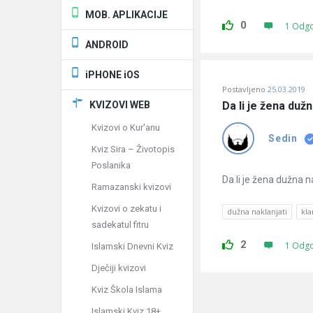
MOB. APLIKACIJE
0
1 Odg
ANDROID
iPHONE iOS
Postavljeno
25.03.2019
KVIZOVI WEB
Da li je žena du
Kvizovi o Kur'anu
Sedin
Kviz Sira – Životopis
Poslanika
Da li je žena dužna
Ramazanski kvizovi
Kvizovi o zekatu i
dužna naklanjati
kla
sadekatul fitru
2
1 Odg
Islamski Dnevni Kviz
Dječiji kvizovi
Kviz Škola Islama
Islamski Kviz 18+