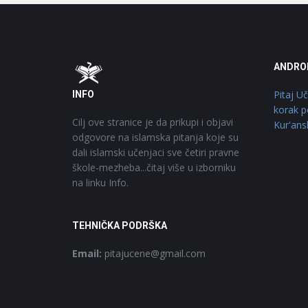
Footer
O
ANDRO
Pitaj U
INFO
korak p
Cilj ove stranice je da prikupi i objavi
Kur'ans
odgovore na islamska pitanja koje su
dali islamski učenjaci sve četiri pravne
škole-mezheba...čitaj više u izborniku
na linku Info.
TEHNIČKA PODRŠKA
Email:
pitajucene@gmail.com