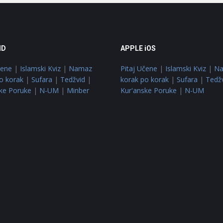
ID
APPLE iOS
čene
|
Islamski Kviz
|
Namaz
Pitaj Učene
|
Islamski Kviz
|
N
o korak
|
Sufara
|
Tedžvid
|
korak po korak
|
Sufara
|
Tedž
ke Poruke
|
N-UM
|
Minber
Kur'anske Poruke
|
N-UM