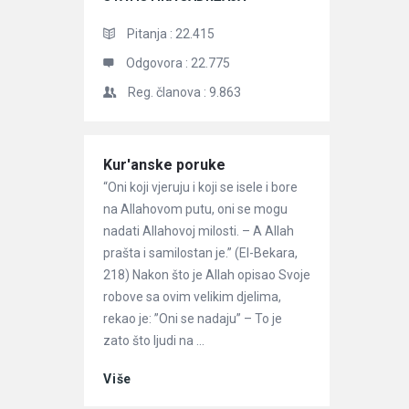
Pitanja :
22.415
Odgovora :
22.775
Reg. članova :
9.863
Članci
Kur'anske poruke
“Oni koji vjeruju i koji se isele i bore
na Allahovom putu, oni se mogu
nadati Allahovoj milosti. – A Allah
prašta i samilostan je.” (El-Bekara,
218) Nakon što je Allah opisao Svoje
robove sa ovim velikim djelima,
rekao je: ”Oni se nadaju” – To je
zato što ljudi na ...
Više