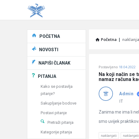
Explore
POČETNA
Početna
|
naklanja
NOVOSTI
Pitaj
NAPIŠI ČLANAK
Postavljeno
18.04.2022
Učene
Na koji način se 
PITANJA
namaz računa kao
®
Kako se postavlja
pitanje?
Admin
Latest
IT
Sakupljanje bodove
Pitanja
Zanima me ima li nek
Postavi pitanje
smo uvijek praktiko
Pretraži pitanja
Kategorije pitanja
naklanjati
naklanjat