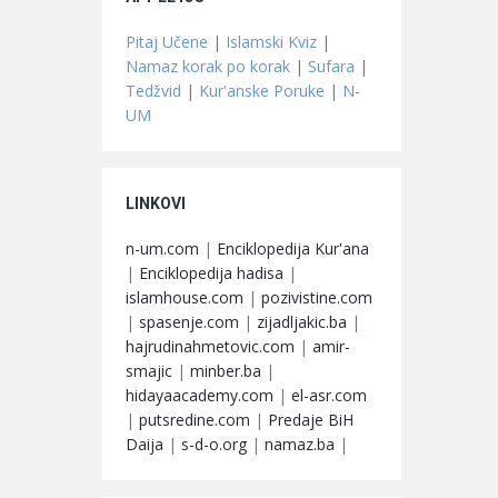
Pitaj Učene
|
Islamski Kviz
|
Namaz korak po korak
|
Sufara
|
Tedžvid
|
Kur'anske Poruke
|
N-
UM
LINKOVI
n-um.com
|
Enciklopedija Kur'ana
|
Enciklopedija hadisa
|
islamhouse.com
|
pozivistine.com
|
spasenje.com
|
zijadljakic.ba
|
hajrudinahmetovic.com
|
amir-
smajic
|
minber.ba
|
hidayaacademy.com
|
el-asr.com
|
putsredine.com
|
Predaje BiH
Daija
|
s-d-o.org
|
namaz.ba
|