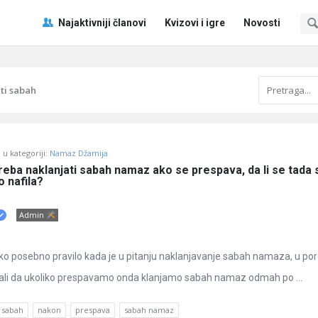
Pitaj
Pitaj
Najaktivniji članovi
Kvizovi i igre
Novosti
Učene
Učene
®
®
Navigacija
ti sabah
u kategoriji:
Namaz Džamija
treba naklanjati sabah namaz ako se prespava, da li se tada 
 nafila?
Admin
o posebno pravilo kada je u pitanju naklanjavanje sabah namaza, u por
vali da ukoliko prespavamo onda klanjamo sabah namaz odmah po ...
i sabah
nakon
prespava
sabah namaz