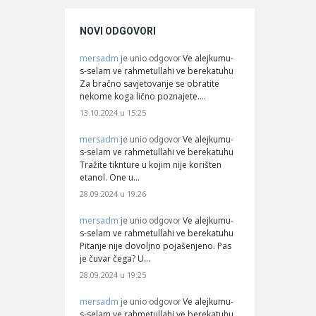
NOVI ODGOVORI
mersadm
Ve alejkumu-
je unio odgovor
s-selam ve rahmetullahi ve berekatuhu
Za bračno savjetovanje se obratite
nekome koga lično poznajete.…
13.10.2024 u 15:25
mersadm
Ve alejkumu-
je unio odgovor
s-selam ve rahmetullahi ve berekatuhu
Tražite tiknture u kojim nije korišten
etanol. One u…
28.09.2024 u 19:26
mersadm
Ve alejkumu-
je unio odgovor
s-selam ve rahmetullahi ve berekatuhu
Pitanje nije dovoljno pojašenjeno. Pas
je čuvar čega? U…
28.09.2024 u 19:25
mersadm
Ve alejkumu-
je unio odgovor
s-selam ve rahmetullahi ve berekatuhu