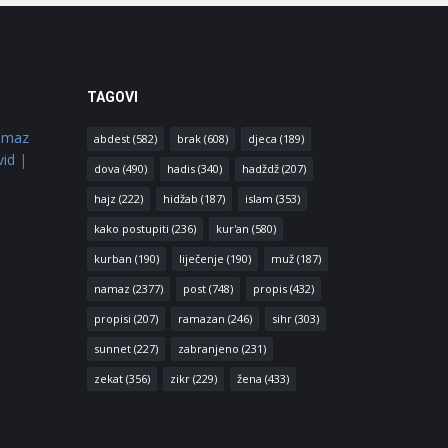
TAGOVI
amaz
abdest
(582)
brak
(608)
djeca
(189)
vid
|
dova
(490)
hadis
(340)
hadždž
(207)
hajz
(222)
hidžab
(187)
islam
(353)
kako postupiti
(236)
kur'an
(580)
kurban
(190)
liječenje
(190)
muž
(187)
namaz
(2377)
post
(748)
propis
(432)
propisi
(207)
ramazan
(246)
sihr
(303)
sunnet
(227)
zabranjeno
(231)
zekat
(356)
zikr
(229)
žena
(433)