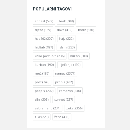
POPULARNI TAGOVI
abdest
(582)
brak
(608)
djeca
(189)
dova
(490)
hadis
(340)
hadždž
(207)
hajz
(222)
hidžab
(187)
islam
(353)
kako postupiti
(236)
kur'an
(580)
kurban
(190)
liječenje
(190)
muž
(187)
namaz
(2377)
post
(748)
propis
(432)
propisi
(207)
ramazan
(246)
sihr
(303)
sunnet
(227)
zabranjeno
(231)
zekat
(356)
zikr
(229)
žena
(433)