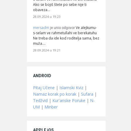
Ako se bojiš štete po sebe nije ti
obaveza…
28.09.2024 u 19:23
mersadm
Ve alejkumu-
je unio odgovor
s-selam ve rahmetullahi ve berekatuhu
Ne treba da ide kod roditelja sama, bez
muža.…
28.09.2024 u 19:21
ANDROID
Pitaj Učene
|
Islamski Kviz
|
Namaz korak po korak
|
Sufara
|
Tedžvid
|
Kur'anske Poruke
|
N-
UM
|
Minber
APPLE iOS