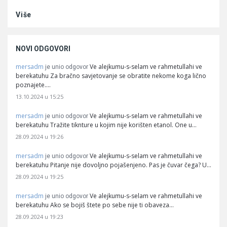
Više
NOVI ODGOVORI
mersadm
Ve alejkumu-s-selam ve rahmetullahi ve
je unio odgovor
berekatuhu Za bračno savjetovanje se obratite nekome koga lično
poznajete.…
13.10.2024 u 15:25
mersadm
Ve alejkumu-s-selam ve rahmetullahi ve
je unio odgovor
berekatuhu Tražite tiknture u kojim nije korišten etanol. One u…
28.09.2024 u 19:26
mersadm
Ve alejkumu-s-selam ve rahmetullahi ve
je unio odgovor
berekatuhu Pitanje nije dovoljno pojašenjeno. Pas je čuvar čega? U…
28.09.2024 u 19:25
mersadm
Ve alejkumu-s-selam ve rahmetullahi ve
je unio odgovor
berekatuhu Ako se bojiš štete po sebe nije ti obaveza…
28.09.2024 u 19:23