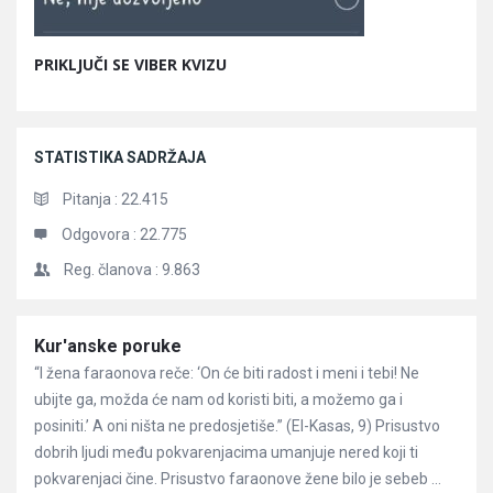
PRIKLJUČI SE VIBER KVIZU
STATISTIKA SADRŽAJA
Pitanja :
22.415
Odgovora :
22.775
Reg. članova :
9.863
Članci
Kur'anske poruke
“I žena faraonova reče: ‘On će biti radost i meni i tebi! Ne
ubijte ga, možda će nam od koristi biti, a možemo ga i
posiniti.’ A oni ništa ne predosjetiše.” (El-Kasas, 9) Prisustvo
dobrih ljudi među pokvarenjacima umanjuje nered koji ti
pokvarenjaci čine. Prisustvo faraonove žene bilo je sebeb ...