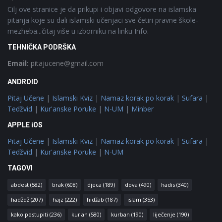
Cilj ove stranice je da prikupi i objavi odgovore na islamska
pitanja koje su dali islamski učenjaci sve četiri pravne škole-
mezheba...čitaj više u izborniku na linku Info.
TEHNIČKA PODRŠKA
Email:
pitajucene@gmail.com
ANDROID
Pitaj Učene
|
Islamski Kviz
|
Namaz korak po korak
|
Sufara
|
Tedžvid
|
Kur'anske Poruke
|
N-UM
|
Minber
APPLE iOS
Pitaj Učene
|
Islamski Kviz
|
Namaz korak po korak
|
Sufara
|
Tedžvid
|
Kur'anske Poruke
|
N-UM
TAGOVI
abdest
(582)
brak
(608)
djeca
(189)
dova
(490)
hadis
(340)
hadždž
(207)
hajz
(222)
hidžab
(187)
islam
(353)
kako postupiti
(236)
kur'an
(580)
kurban
(190)
liječenje
(190)