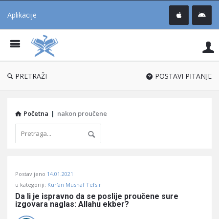
Aplikacije
Pit
Uč
®
PRETRAŽI
POSTAVI PITANJE
Početna
|
nakon proučene
Pitaj
Postavljeno
14.01.2021
Učene
u kategoriji:
Kur'an Mushaf Tefsir
®
Da li je ispravno da se poslije proučene sure 
izgovara naglas: Allahu ekber?
Latest