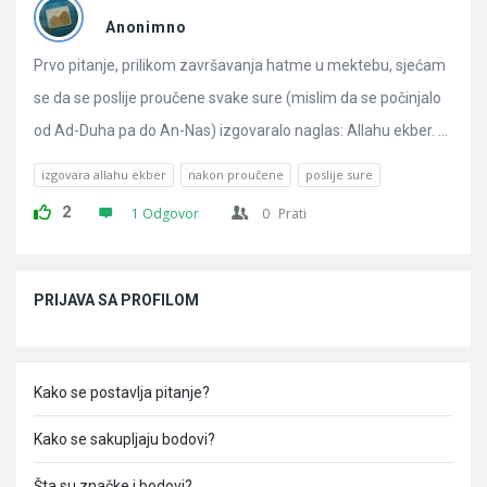
Pitanja
Anonimno
Prvo pitanje, prilikom završavanja hatme u mektebu, sjećam
se da se poslije proučene svake sure (mislim da se počinjalo
od Ad-Duha pa do An-Nas) izgovaralo naglas: Allahu ekber. ...
izgovara allahu ekber
nakon proučene
poslije sure
2
1 Odgovor
0
Prati
Sidebar
PRIJAVA SA PROFILOM
Kako se postavlja pitanje?
Kako se sakupljaju bodovi?
Šta su značke i bodovi?