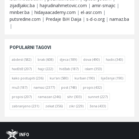
zijadljakic.ba
|
hajrudinahmetovic.com
|
amir-smajic
|
minber.ba
|
hidayaacademy.com
|
el-asr.com
|
putsredine.com
|
Predaje BiH Daija
|
s-d-o.org
|
namaz.ba
|
POPULARNI TAGOVI
abdest
(582)
brak
(608)
djeca
(189)
dova
(490)
hadis
(340)
hadždž
(207)
hajz
(222)
hidžab
(187)
islam
(353)
kako postupiti
(236)
kur'an
(580)
kurban
(190)
liječenje
(190)
muž
(187)
namaz
(2377)
post
(748)
propis
(432)
propisi
(207)
ramazan
(246)
sihr
(303)
sunnet
(227)
zabranjeno
(231)
zekat
(356)
zikr
(229)
žena
(433)
Footer
O
INFO