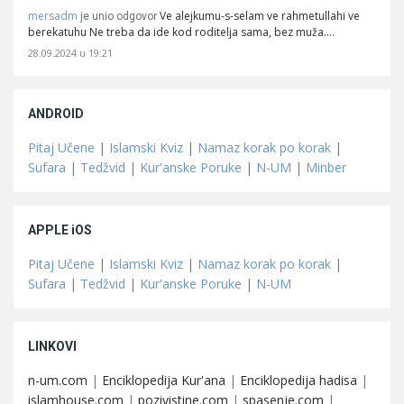
mersadm
Ve alejkumu-s-selam ve rahmetullahi ve
je unio odgovor
berekatuhu Ne treba da ide kod roditelja sama, bez muža.…
28.09.2024 u 19:21
ANDROID
Pitaj Učene
|
Islamski Kviz
|
Namaz korak po korak
|
Sufara
|
Tedžvid
|
Kur'anske Poruke
|
N-UM
|
Minber
APPLE iOS
Pitaj Učene
|
Islamski Kviz
|
Namaz korak po korak
|
Sufara
|
Tedžvid
|
Kur'anske Poruke
|
N-UM
LINKOVI
n-um.com
|
Enciklopedija Kur'ana
|
Enciklopedija hadisa
|
islamhouse.com
|
pozivistine.com
|
spasenje.com
|