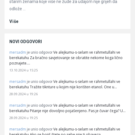
starim ženama koje više ne žude za udajom nije grijeh da
odlože ...
Više
NOVI ODGOVORI
mersadm
Ve alejkumu-s-selam ve rahmetullahi ve
je unio odgovor
berekatuhu Za bračno savjetovanje se obratite nekome koga lično
poznajete.…
13.10.2024 u 15:25
mersadm
Ve alejkumu-s-selam ve rahmetullahi ve
je unio odgovor
berekatuhu Tražite tiknture u kojim nije korišten etanol. One u…
28.09.2024 u 19:26
mersadm
Ve alejkumu-s-selam ve rahmetullahi ve
je unio odgovor
berekatuhu Pitanje nije dovoljno pojašenjeno. Pas je čuvar čega? U…
28.09.2024 u 19:25
mersadm
Ve alejkumu-s-selam ve rahmetullahi ve
je unio odgovor
berekatuhu Ako se bojiš štete po sebe nije ti obaveza…