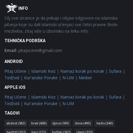
Footer
O
INFO
Cilj ove stranice je da prikupi i objavi odgovore na islamska
pitanja koje su dali islamski učenjaci sve četiri pravne škole-
mezheba...čitaj više u izborniku na linku Info.
TEHNIČKA PODRŠKA
Email:
pitajucene@gmail.com
ANDROID
Pitaj Učene
|
Islamski Kviz
|
Namaz korak po korak
|
Sufara
|
Tedžvid
|
Kur'anske Poruke
|
N-UM
|
Minber
APPLE iOS
Pitaj Učene
|
Islamski Kviz
|
Namaz korak po korak
|
Sufara
|
Tedžvid
|
Kur'anske Poruke
|
N-UM
TAGOVI
abdest
(582)
brak
(608)
djeca
(189)
dova
(490)
hadis
(340)
hadždž
(207)
hajz
(222)
hidžab
(187)
islam
(353)