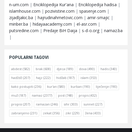
n-um.com
|
Enciklopedija Kur'ana
|
Enciklopedija hadisa
|
islamhouse.com
|
pozivistine.com
|
spasenje.com
|
zijadljakic.ba
|
hajrudinahmetovic.com
|
amir-smajic
|
minber.ba
|
hidayaacademy.com
|
el-asr.com
|
putsredine.com
|
Predaje BiH Daija
|
s-d-o.org
|
namaz.ba
|
POPULARNI TAGOVI
abdest
(582)
brak
(608)
djeca
(189)
dova
(490)
hadis
(340)
hadždž
(207)
hajz
(222)
hidžab
(187)
islam
(353)
kako postupiti
(236)
kur'an
(580)
kurban
(190)
liječenje
(190)
muž
(187)
namaz
(2377)
post
(748)
propis
(432)
propisi
(207)
ramazan
(246)
sihr
(303)
sunnet
(227)
zabranjeno
(231)
zekat
(356)
zikr
(229)
žena
(433)