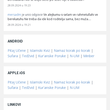
28.09.2024 u 19:23
mersadm
Ve alejkumu-s-selam ve rahmetullahi ve
je unio odgovor
berekatuhu Ne treba da ide kod roditelja sama, bez muža.…
28.09.2024 u 19:21
ANDROID
Pitaj Učene
|
Islamski Kviz
|
Namaz korak po korak
|
Sufara
|
Tedžvid
|
Kur'anske Poruke
|
N-UM
|
Minber
APPLE iOS
Pitaj Učene
|
Islamski Kviz
|
Namaz korak po korak
|
Sufara
|
Tedžvid
|
Kur'anske Poruke
|
N-UM
LINKOVI