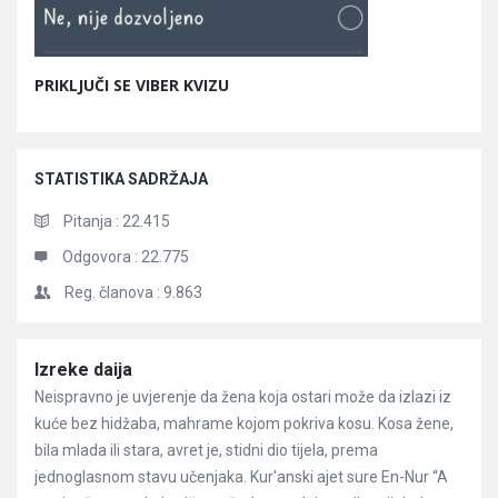
PRIKLJUČI SE VIBER KVIZU
STATISTIKA SADRŽAJA
Pitanja :
22.415
Odgovora :
22.775
Reg. članova :
9.863
Članci
Izreke daija
Neispravno je uvjerenje da žena koja ostari može da izlazi iz
kuće bez hidžaba, mahrame kojom pokriva kosu. Kosa žene,
bila mlada ili stara, avret je, stidni dio tijela, prema
jednoglasnom stavu učenjaka. Kur'anski ajet sure En-Nur “A