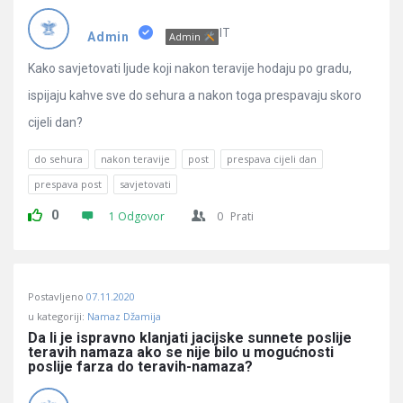
Pitanja
IT
Admin
Admin
Kako savjetovati ljude koji nakon teravije hodaju po gradu,
ispijaju kahve sve do sehura a nakon toga prespavaju skoro
cijeli dan?
do sehura
nakon teravije
post
prespava cijeli dan
prespava post
savjetovati
0
1 Odgovor
0
Prati
Postavljeno
07.11.2020
u kategoriji:
Namaz Džamija
Da li je ispravno klanjati jacijske sunnete poslije 
teravih namaza ako se nije bilo u mogućnosti 
poslije farza do teravih-namaza?