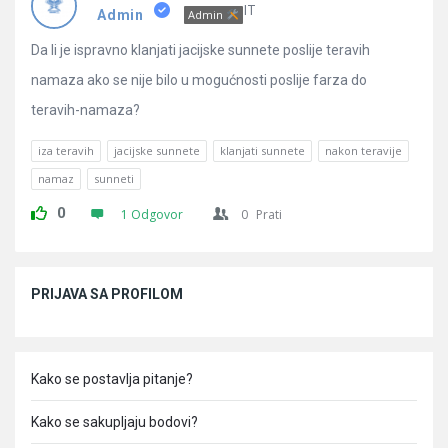
IT
Admin
Admin
Da li je ispravno klanjati jacijske sunnete poslije teravih
namaza ako se nije bilo u mogućnosti poslije farza do
teravih-namaza?
iza teravih
jacijske sunnete
klanjati sunnete
nakon teravije
namaz
sunneti
0
1 Odgovor
0
Prati
Sidebar
PRIJAVA SA PROFILOM
Kako se postavlja pitanje?
Kako se sakupljaju bodovi?