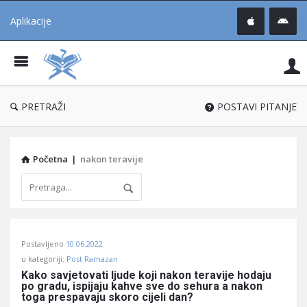
Aplikacije
Pit
Uč
®
PRETRAŽI
POSTAVI PITANJE
Početna
|
nakon teravije
Pitaj
Postavljeno
10.06.2022
Učene
u kategoriji:
Post Ramazan
®
Kako savjetovati ljude koji nakon teravije hodaju 
po gradu, ispijaju kahve sve do sehura a nakon 
Latest
toga prespavaju skoro cijeli dan?