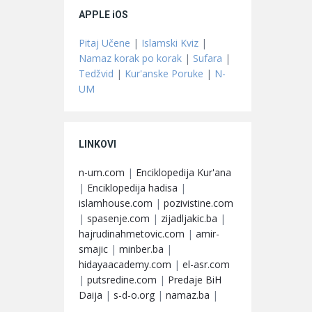
APPLE iOS
Pitaj Učene
|
Islamski Kviz
|
Namaz korak po korak
|
Sufara
|
Tedžvid
|
Kur'anske Poruke
|
N-
UM
LINKOVI
n-um.com
|
Enciklopedija Kur'ana
|
Enciklopedija hadisa
|
islamhouse.com
|
pozivistine.com
|
spasenje.com
|
zijadljakic.ba
|
hajrudinahmetovic.com
|
amir-
smajic
|
minber.ba
|
hidayaacademy.com
|
el-asr.com
|
putsredine.com
|
Predaje BiH
Daija
|
s-d-o.org
|
namaz.ba
|