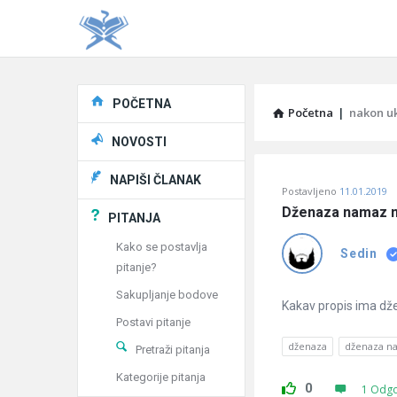
Explore
POČETNA
Početna
|
nakon u
NOVOSTI
Pitaj
NAPIŠI ČLANAK
Postavljeno
11.01.2019
Učene
Dženaza namaz 
PITANJA
®
Kako se postavlja
Sedin
pitanje?
Latest
Sakupljanje bodove
Pitanja
Kakav propis ima dž
Postavi pitanje
dženaza
dženaza n
Pretraži pitanja
Kategorije pitanja
0
1 Odg