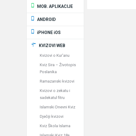
MOB. APLIKACIJE
ANDROID
iPHONE iOS
KVIZOVI WEB
Kvizovi o Kur'anu
Kviz Sira – Životopis
Poslanika
Ramazanski kvizovi
Kvizovi o zekatu i
sadekatul fitru
Islamski Dnevni Kviz
Dječiji kvizovi
Kviz Škola Islama
Islamski Kviz 18+