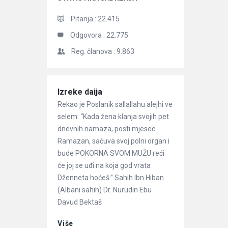
Pitanja :
22.415
Odgovora :
22.775
Reg. članova :
9.863
Članci
Izreke daija
Rekao je Poslanik sallallahu alejhi ve
selem: “Kada žena klanja svojih pet
dnevnih namaza, posti mjesec
Ramazan, sačuva svoj polni organ i
bude POKORNA SVOM MUŽU reći
će joj se uđi na koja god vrata
Dženneta hoćeš.” Sahih Ibn Hiban
(Albani sahih) Dr. Nurudin Ebu
Davud Bektaš
Više