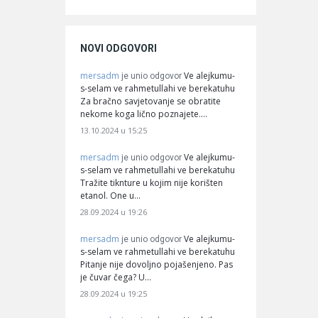
NOVI ODGOVORI
mersadm
Ve alejkumu-
je unio odgovor
s-selam ve rahmetullahi ve berekatuhu
Za bračno savjetovanje se obratite
nekome koga lično poznajete.…
13.10.2024 u 15:25
mersadm
Ve alejkumu-
je unio odgovor
s-selam ve rahmetullahi ve berekatuhu
Tražite tiknture u kojim nije korišten
etanol. One u…
28.09.2024 u 19:26
mersadm
Ve alejkumu-
je unio odgovor
s-selam ve rahmetullahi ve berekatuhu
Pitanje nije dovoljno pojašenjeno. Pas
je čuvar čega? U…
28.09.2024 u 19:25