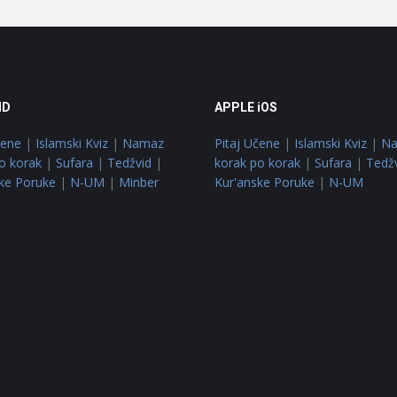
ID
APPLE iOS
čene
|
Islamski Kviz
|
Namaz
Pitaj Učene
|
Islamski Kviz
|
N
o korak
|
Sufara
|
Tedžvid
|
korak po korak
|
Sufara
|
Tedž
ke Poruke
|
N-UM
|
Minber
Kur'anske Poruke
|
N-UM