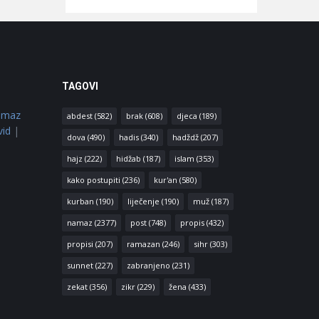
TAGOVI
amaz
abdest
(582)
brak
(608)
djeca
(189)
vid
|
dova
(490)
hadis
(340)
hadždž
(207)
hajz
(222)
hidžab
(187)
islam
(353)
kako postupiti
(236)
kur'an
(580)
kurban
(190)
liječenje
(190)
muž
(187)
namaz
(2377)
post
(748)
propis
(432)
propisi
(207)
ramazan
(246)
sihr
(303)
sunnet
(227)
zabranjeno
(231)
zekat
(356)
zikr
(229)
žena
(433)