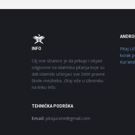
Footer
O
ANDRO
Pitaj U
INFO
korak p
Cilj ove stranice je da prikupi i objavi
Kur'ans
odgovore na islamska pitanja koje su
dali islamski učenjaci sve četiri pravne
škole-mezheba...čitaj više u izborniku
na linku Info.
TEHNIČKA PODRŠKA
Email:
pitajucene@gmail.com