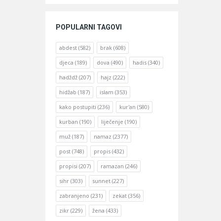
POPULARNI TAGOVI
abdest
(582)
brak
(608)
djeca
(189)
dova
(490)
hadis
(340)
hadždž
(207)
hajz
(222)
hidžab
(187)
islam
(353)
kako postupiti
(236)
kur'an
(580)
kurban
(190)
liječenje
(190)
muž
(187)
namaz
(2377)
post
(748)
propis
(432)
propisi
(207)
ramazan
(246)
sihr
(303)
sunnet
(227)
zabranjeno
(231)
zekat
(356)
zikr
(229)
žena
(433)