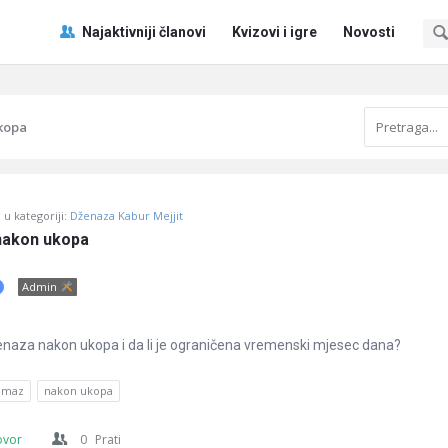
Pitaj
Pitaj
Najaktivniji članovi
Kvizovi i igre
Novosti
Učene
Učene
®
®
Navigacija
kopa
u kategoriji:
Dženaza Kabur Mejjit
nakon ukopa
Admin
enaza nakon ukopa i da li je ograničena vremenski mjesec dana?
amaz
nakon ukopa
ovor
0
Prati