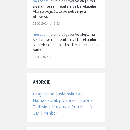
mersadm
Ve alejkumu-
je unio odgovor
s-selam ve rahmetullahi ve berekatuhu
Ako se bojiš štete po sebe nije ti
obaveza…
28.09.2024 u 19:23
mersadm
Ve alejkumu-
je unio odgovor
s-selam ve rahmetullahi ve berekatuhu
Ne treba da ide kod roditelja sama, bez
muža.…
28.09.2024 u 19:21
ANDROID
Pitaj Učene
|
Islamski Kviz
|
Namaz korak po korak
|
Sufara
|
Tedžvid
|
Kur'anske Poruke
|
N-
UM
|
Minber