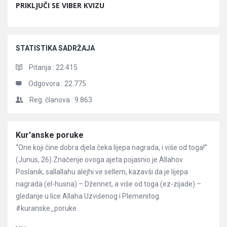
PRIKLJUČI SE VIBER KVIZU
STATISTIKA SADRŽAJA
Pitanja :
22.415
Odgovora :
22.775
Reg. članova :
9.863
Članci
Kur'anske poruke
“One koji čine dobra djela čeka lijepa nagrada, i više od toga!”
(Junus, 26) Značenje ovoga ajeta pojasnio je Allahov
Poslanik, sallallahu alejhi ve sellem, kazavši da je lijepa
nagrada (el-husna) – Džennet, a više od toga (ez-zijade) –
gledanje u lice Allaha Uzvišenog i Plemenitog.
#kuranske_poruke