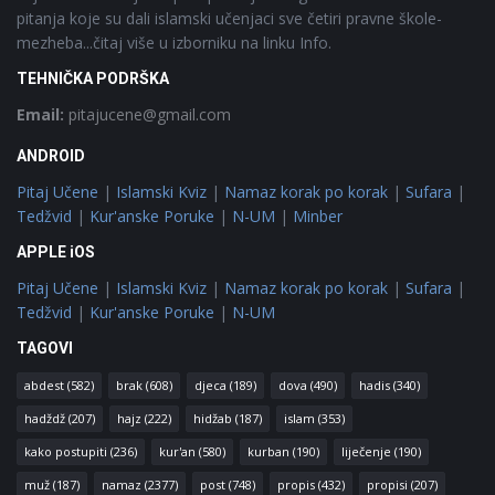
pitanja koje su dali islamski učenjaci sve četiri pravne škole-
mezheba...čitaj više u izborniku na linku Info.
TEHNIČKA PODRŠKA
Email:
pitajucene@gmail.com
ANDROID
Pitaj Učene
|
Islamski Kviz
|
Namaz korak po korak
|
Sufara
|
Tedžvid
|
Kur'anske Poruke
|
N-UM
|
Minber
APPLE iOS
Pitaj Učene
|
Islamski Kviz
|
Namaz korak po korak
|
Sufara
|
Tedžvid
|
Kur'anske Poruke
|
N-UM
TAGOVI
abdest
(582)
brak
(608)
djeca
(189)
dova
(490)
hadis
(340)
hadždž
(207)
hajz
(222)
hidžab
(187)
islam
(353)
kako postupiti
(236)
kur'an
(580)
kurban
(190)
liječenje
(190)
muž
(187)
namaz
(2377)
post
(748)
propis
(432)
propisi
(207)