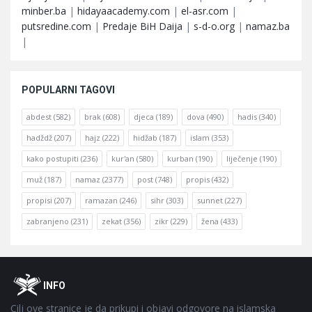
minber.ba
|
hidayaacademy.com
|
el-asr.com
|
putsredine.com
|
Predaje BiH Daija
|
s-d-o.org
|
namaz.ba
|
POPULARNI TAGOVI
abdest
(582)
brak
(608)
djeca
(189)
dova
(490)
hadis
(340)
hadždž
(207)
hajz
(222)
hidžab
(187)
islam
(353)
kako postupiti
(236)
kur'an
(580)
kurban
(190)
liječenje
(190)
muž
(187)
namaz
(2377)
post
(748)
propis
(432)
propisi
(207)
ramazan
(246)
sihr
(303)
sunnet
(227)
zabranjeno
(231)
zekat
(356)
zikr
(229)
žena
(433)
Footer
O
INFO
Cilj ove stranice je da prikupi i objavi odgovore na islamska