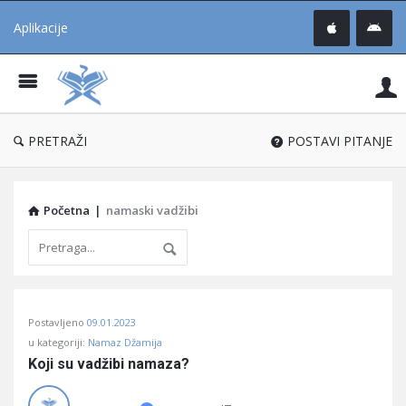
Aplikacije
Pit
Uč
®
PRETRAŽI
POSTAVI PITANJE
Početna
|
namaski vadžibi
Pitaj
Postavljeno
09.01.2023
Učene
u kategoriji:
Namaz Džamija
®
Koji su vadžibi namaza?
Latest