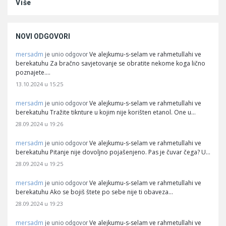
Više
NOVI ODGOVORI
mersadm
Ve alejkumu-s-selam ve rahmetullahi ve
je unio odgovor
berekatuhu Za bračno savjetovanje se obratite nekome koga lično
poznajete.…
13.10.2024 u 15:25
mersadm
Ve alejkumu-s-selam ve rahmetullahi ve
je unio odgovor
berekatuhu Tražite tiknture u kojim nije korišten etanol. One u…
28.09.2024 u 19:26
mersadm
Ve alejkumu-s-selam ve rahmetullahi ve
je unio odgovor
berekatuhu Pitanje nije dovoljno pojašenjeno. Pas je čuvar čega? U…
28.09.2024 u 19:25
mersadm
Ve alejkumu-s-selam ve rahmetullahi ve
je unio odgovor
berekatuhu Ako se bojiš štete po sebe nije ti obaveza…
28.09.2024 u 19:23
mersadm
Ve alejkumu-s-selam ve rahmetullahi ve
je unio odgovor