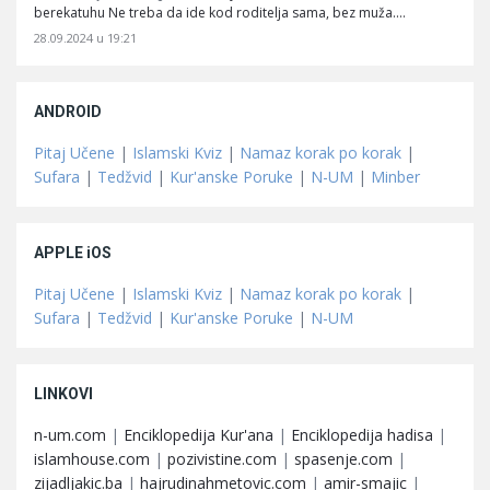
berekatuhu Ne treba da ide kod roditelja sama, bez muža.…
28.09.2024 u 19:21
ANDROID
Pitaj Učene
|
Islamski Kviz
|
Namaz korak po korak
|
Sufara
|
Tedžvid
|
Kur'anske Poruke
|
N-UM
|
Minber
APPLE iOS
Pitaj Učene
|
Islamski Kviz
|
Namaz korak po korak
|
Sufara
|
Tedžvid
|
Kur'anske Poruke
|
N-UM
LINKOVI
n-um.com
|
Enciklopedija Kur'ana
|
Enciklopedija hadisa
|
islamhouse.com
|
pozivistine.com
|
spasenje.com
|
zijadljakic.ba
|
hajrudinahmetovic.com
|
amir-smajic
|