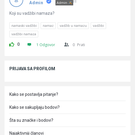
Pitanja
IT
Admin
Admin
Koji su vadžibi namaza?
namaski vadžibi
namaz
vadžib u namazu
vadžibi
vadžibi namaza
0
1 Odgovor
0
Prati
Sidebar
PRIJAVA SA PROFILOM
Kako se postavlja pitanje?
Kako se sakupljaju bodovi?
Šta su značke i bodovi?
Najaktivniji članovi