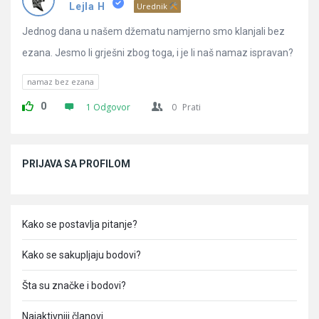
Pitanja
Lejla H
Urednik
Jednog dana u našem džematu namjerno smo klanjali bez
ezana. Jesmo li grješni zbog toga, i je li naš namaz ispravan?
namaz bez ezana
0
1 Odgovor
0
Prati
Sidebar
PRIJAVA SA PROFILOM
Kako se postavlja pitanje?
Kako se sakupljaju bodovi?
Šta su značke i bodovi?
Najaktivniji članovi