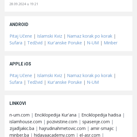
28.09.2024 u 19:21
ANDROID
Pitaj Učene
|
Islamski Kviz
|
Namaz korak po korak
|
Sufara
|
Tedžvid
|
Kur'anske Poruke
|
N-UM
|
Minber
APPLE iOS
Pitaj Učene
|
Islamski Kviz
|
Namaz korak po korak
|
Sufara
|
Tedžvid
|
Kur'anske Poruke
|
N-UM
LINKOVI
n-um.com
|
Enciklopedija Kur'ana
|
Enciklopedija hadisa
|
islamhouse.com
|
pozivistine.com
|
spasenje.com
|
zijadljakic.ba
|
hajrudinahmetovic.com
|
amir-smajic
|
minber.ba
|
hidayaacademy.com
|
el-asr.com
|