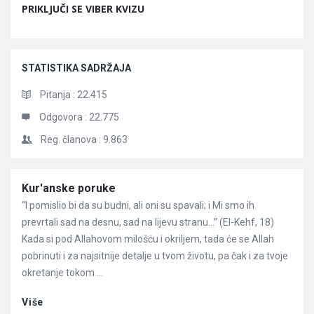
PRIKLJUČI SE VIBER KVIZU
STATISTIKA SADRŽAJA
Pitanja :
22.415
Odgovora :
22.775
Reg. članova :
9.863
Članci
Kur'anske poruke
“I pomislio bi da su budni, ali oni su spavali; i Mi smo ih
prevrtali sad na desnu, sad na lijevu stranu…” (El-Kehf, 18)
Kada si pod Allahovom milošću i okriljem, tada će se Allah
pobrinuti i za najsitnije detalje u tvom životu, pa čak i za tvoje
okretanje tokom ...
Više