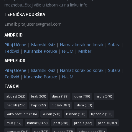
mezheba...čitaj više u izborniku na linku Info.
TEHNIČKA PODRŠKA
Email:
pitajucene@gmail.com
ANDROID
Pitaj Učene
|
Islamski Kviz
|
Namaz korak po korak
|
Sufara
|
Tedžvid
|
Kur'anske Poruke
|
N-UM
|
Minber
APPLE iOS
Pitaj Učene
|
Islamski Kviz
|
Namaz korak po korak
|
Sufara
|
Tedžvid
|
Kur'anske Poruke
|
N-UM
TAGOVI
abdest
(582)
brak
(608)
djeca
(189)
dova
(490)
hadis
(340)
hadždž
(207)
hajz
(222)
hidžab
(187)
islam
(353)
kako postupiti
(236)
kur'an
(580)
kurban
(190)
liječenje
(190)
muž
(187)
namaz
(2377)
post
(748)
propis
(432)
propisi
(207)
ramazan
(246)
sihr
(303)
sunnet
(227)
zabranjeno
(231)