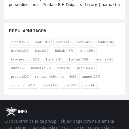
putsredine.com
|
Predaje BiH Daija
|
s-d-o.org
|
namaz.ba
|
POPULARNI TAGOVI
abdest
(582)
brak
(608)
djeca
(189)
dova
(490)
hadis
(340)
hadždž
(207)
hajz
(222)
hidžab
(187)
islam
(353)
kako postupiti
(236)
kur'an
(580)
kurban
(190)
liječenje
(190)
muž
(187)
namaz
(2377)
post
(748)
propis
(432)
propisi
(207)
ramazan
(246)
sihr
(303)
sunnet
(227)
zabranjeno
(231)
zekat
(356)
zikr
(229)
žena
(433)
Footer
O
INFO
Cilj ove stranice je da prikupi i objavi odgovore na islamska
pitanja koje su dali islamski učenjaci sve četiri pravne škole-