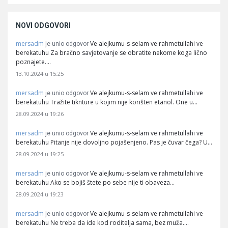
NOVI ODGOVORI
mersadm
Ve alejkumu-s-selam ve rahmetullahi ve
je unio odgovor
berekatuhu Za bračno savjetovanje se obratite nekome koga lično
poznajete.…
13.10.2024 u 15:25
mersadm
Ve alejkumu-s-selam ve rahmetullahi ve
je unio odgovor
berekatuhu Tražite tiknture u kojim nije korišten etanol. One u…
28.09.2024 u 19:26
mersadm
Ve alejkumu-s-selam ve rahmetullahi ve
je unio odgovor
berekatuhu Pitanje nije dovoljno pojašenjeno. Pas je čuvar čega? U…
28.09.2024 u 19:25
mersadm
Ve alejkumu-s-selam ve rahmetullahi ve
je unio odgovor
berekatuhu Ako se bojiš štete po sebe nije ti obaveza…
28.09.2024 u 19:23
mersadm
Ve alejkumu-s-selam ve rahmetullahi ve
je unio odgovor
berekatuhu Ne treba da ide kod roditelja sama, bez muža.…