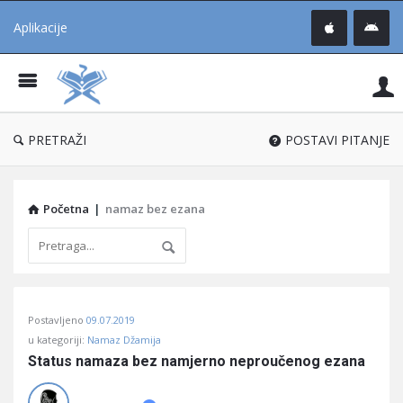
Aplikacije
Pit
Uč
®
PRETRAŽI
POSTAVI PITANJE
Početna
|
namaz bez ezana
Pitaj
Postavljeno
09.07.2019
Učene
u kategoriji:
Namaz Džamija
®
Status namaza bez namjerno neproučenog ezana
Latest