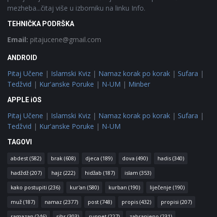
mezheba...čitaj više u izborniku na linku Info.
TEHNIČKA PODRŠKA
Email:
pitajucene@gmail.com
ANDROID
Pitaj Učene
|
Islamski Kviz
|
Namaz korak po korak
|
Sufara
|
Tedžvid
|
Kur'anske Poruke
|
N-UM
|
Minber
APPLE iOS
Pitaj Učene
|
Islamski Kviz
|
Namaz korak po korak
|
Sufara
|
Tedžvid
|
Kur'anske Poruke
|
N-UM
TAGOVI
abdest
(582)
brak
(608)
djeca
(189)
dova
(490)
hadis
(340)
hadždž
(207)
hajz
(222)
hidžab
(187)
islam
(353)
kako postupiti
(236)
kur'an
(580)
kurban
(190)
liječenje
(190)
muž
(187)
namaz
(2377)
post
(748)
propis
(432)
propisi
(207)
ramazan
(246)
sihr
(303)
sunnet
(227)
zabranjeno
(231)