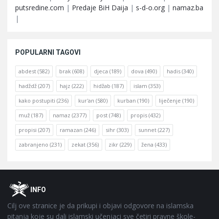
putsredine.com
|
Predaje BiH Daija
|
s-d-o.org
|
namaz.ba
|
POPULARNI TAGOVI
abdest
(582)
brak
(608)
djeca
(189)
dova
(490)
hadis
(340)
hadždž
(207)
hajz
(222)
hidžab
(187)
islam
(353)
kako postupiti
(236)
kur'an
(580)
kurban
(190)
liječenje
(190)
muž
(187)
namaz
(2377)
post
(748)
propis
(432)
propisi
(207)
ramazan
(246)
sihr
(303)
sunnet
(227)
zabranjeno
(231)
zekat
(356)
zikr
(229)
žena
(433)
Footer
O
INFO
Cilj ove stranice je da prikupi i objavi odgovore na islamska
pitanja koje su dali islamski učenjaci sve četiri pravne škole-