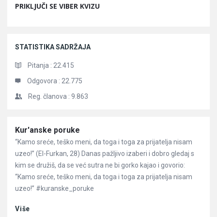
PRIKLJUČI SE VIBER KVIZU
STATISTIKA SADRŽAJA
Pitanja :
22.415
Odgovora :
22.775
Reg. članova :
9.863
Članci
Kur'anske poruke
“Kamo sreće, teško meni, da toga i toga za prijatelja nisam
uzeo!” (El-Furkan, 28) Danas pažljivo izaberi i dobro gledaj s
kim se družiš, da se već sutra ne bi gorko kajao i govorio:
“Kamo sreće, teško meni, da toga i toga za prijatelja nisam
uzeo!” #kuranske_poruke
Više