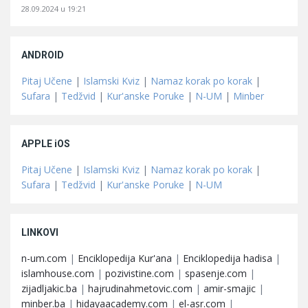
28.09.2024 u 19:21
ANDROID
Pitaj Učene
|
Islamski Kviz
|
Namaz korak po korak
|
Sufara
|
Tedžvid
|
Kur'anske Poruke
|
N-UM
|
Minber
APPLE iOS
Pitaj Učene
|
Islamski Kviz
|
Namaz korak po korak
|
Sufara
|
Tedžvid
|
Kur'anske Poruke
|
N-UM
LINKOVI
n-um.com
|
Enciklopedija Kur'ana
|
Enciklopedija hadisa
|
islamhouse.com
|
pozivistine.com
|
spasenje.com
|
zijadljakic.ba
|
hajrudinahmetovic.com
|
amir-smajic
|
minber.ba
|
hidayaacademy.com
|
el-asr.com
|