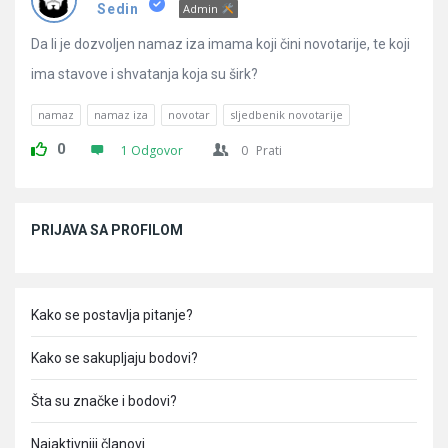
Pitanja
Sedin
Admin
Da li je dozvoljen namaz iza imama koji čini novotarije, te koji
ima stavove i shvatanja koja su širk?
namaz
namaz iza
novotar
sljedbenik novotarije
0
1 Odgovor
0
Prati
Sidebar
PRIJAVA SA PROFILOM
Kako se postavlja pitanje?
Kako se sakupljaju bodovi?
Šta su značke i bodovi?
Najaktivniji članovi