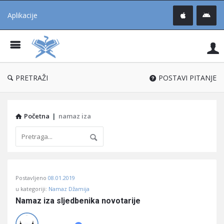
Aplikacije
Pit
Uč
®
PRETRAŽI
POSTAVI PITANJE
Početna
|
namaz iza
Pitaj
Postavljeno
08.01.2019
Učene
u kategoriji:
Namaz Džamija
®
Namaz iza sljedbenika novotarije
Latest