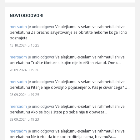
NOVI ODGOVORI
mersadm
Ve alejkumu-s-selam ve rahmetullahi ve
je unio odgovor
berekatuhu Za bračno savjetovanje se obratite nekome koga lično
poznajete.…
13.10.2024 u 15:25
mersadm
Ve alejkumu-s-selam ve rahmetullahi ve
je unio odgovor
berekatuhu Tražite tiknture u kojim nije korišten etanol. One u…
28.09.2024 u 19:26
mersadm
Ve alejkumu-s-selam ve rahmetullahi ve
je unio odgovor
berekatuhu Pitanje nije dovoljno pojašenjeno. Pas je čuvar čega? U…
28.09.2024 u 19:25
mersadm
Ve alejkumu-s-selam ve rahmetullahi ve
je unio odgovor
berekatuhu Ako se bojiš štete po sebe nije ti obaveza…
28.09.2024 u 19:23
mersadm
Ve alejkumu-s-selam ve rahmetullahi ve
je unio odgovor
berekatuhu Ne treba da ide kod roditelja sama, bez muža.…