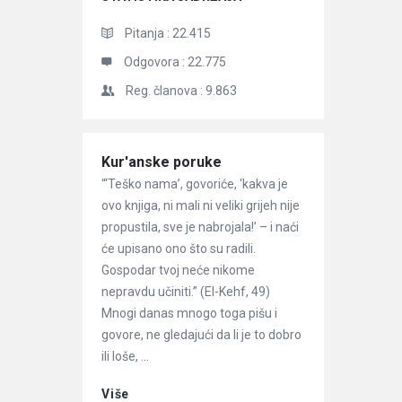
Pitanja :
22.415
Odgovora :
22.775
Reg. članova :
9.863
Članci
Kur'anske poruke
“‘Teško nama’, govoriće, ‘kakva je
ovo knjiga, ni mali ni veliki grijeh nije
propustila, sve je nabrojala!’ – i naći
će upisano ono što su radili.
Gospodar tvoj neće nikome
nepravdu učiniti.” (El-Kehf, 49)
Mnogi danas mnogo toga pišu i
govore, ne gledajući da li je to dobro
ili loše, ...
Više