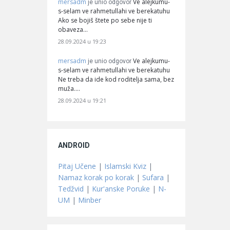
mersadm
Ve alejkumu-
je unio odgovor
s-selam ve rahmetullahi ve berekatuhu
Ako se bojiš štete po sebe nije ti
obaveza…
28.09.2024 u 19:23
mersadm
Ve alejkumu-
je unio odgovor
s-selam ve rahmetullahi ve berekatuhu
Ne treba da ide kod roditelja sama, bez
muža.…
28.09.2024 u 19:21
ANDROID
Pitaj Učene
|
Islamski Kviz
|
Namaz korak po korak
|
Sufara
|
Tedžvid
|
Kur'anske Poruke
|
N-
UM
|
Minber