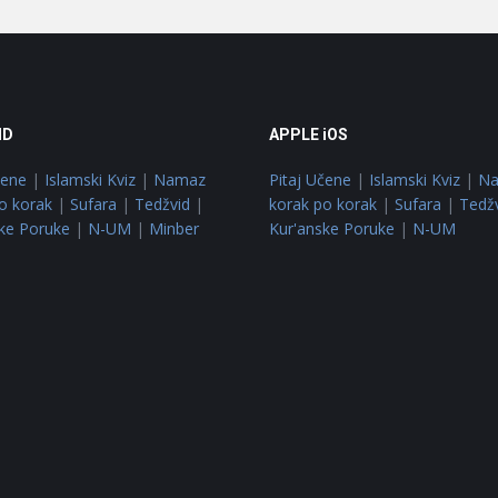
ID
APPLE iOS
čene
|
Islamski Kviz
|
Namaz
Pitaj Učene
|
Islamski Kviz
|
N
o korak
|
Sufara
|
Tedžvid
|
korak po korak
|
Sufara
|
Tedž
ke Poruke
|
N-UM
|
Minber
Kur'anske Poruke
|
N-UM