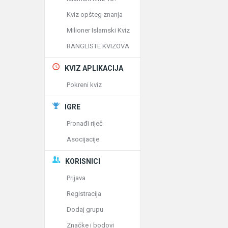
Kviz opšteg znanja
Milioner Islamski Kviz
RANGLISTE KVIZOVA
KVIZ APLIKACIJA
Pokreni kviz
IGRE
Pronađi riječ
Asocijacije
KORISNICI
Prijava
Registracija
Dodaj grupu
Značke i bodovi