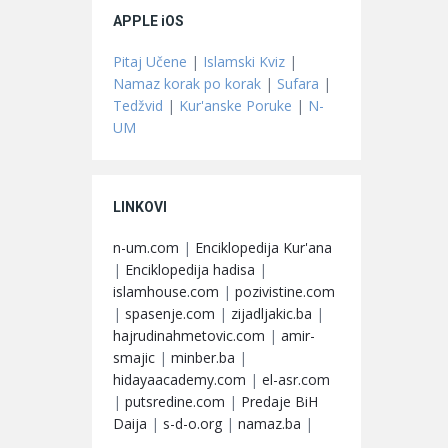
APPLE iOS
Pitaj Učene
|
Islamski Kviz
|
Namaz korak po korak
|
Sufara
|
Tedžvid
|
Kur'anske Poruke
|
N-
UM
LINKOVI
n-um.com
|
Enciklopedija Kur'ana
|
Enciklopedija hadisa
|
islamhouse.com
|
pozivistine.com
|
spasenje.com
|
zijadljakic.ba
|
hajrudinahmetovic.com
|
amir-
smajic
|
minber.ba
|
hidayaacademy.com
|
el-asr.com
|
putsredine.com
|
Predaje BiH
Daija
|
s-d-o.org
|
namaz.ba
|