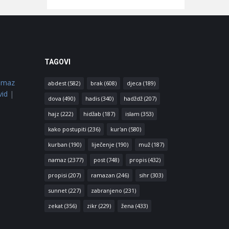
TAGOVI
amaz
abdest
(582)
brak
(608)
djeca
(189)
vid
|
dova
(490)
hadis
(340)
hadždž
(207)
hajz
(222)
hidžab
(187)
islam
(353)
kako postupiti
(236)
kur'an
(580)
kurban
(190)
liječenje
(190)
muž
(187)
namaz
(2377)
post
(748)
propis
(432)
propisi
(207)
ramazan
(246)
sihr
(303)
sunnet
(227)
zabranjeno
(231)
zekat
(356)
zikr
(229)
žena
(433)