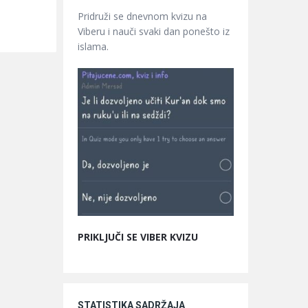
Pridruži se dnevnom kvizu na
Viberu i nauči svaki dan ponešto iz
islama.
PRIKLJUČI SE VIBER KVIZU
STATISTIKA SADRŽAJA