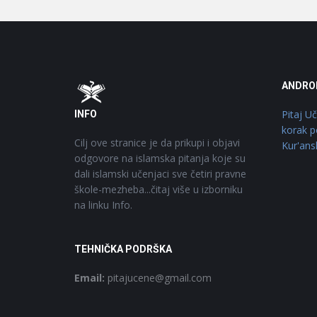
Footer
O
ANDRO
Pitaj U
INFO
korak p
Cilj ove stranice je da prikupi i objavi
Kur'ans
odgovore na islamska pitanja koje su
dali islamski učenjaci sve četiri pravne
škole-mezheba...čitaj više u izborniku
na linku Info.
TEHNIČKA PODRŠKA
Email:
pitajucene@gmail.com