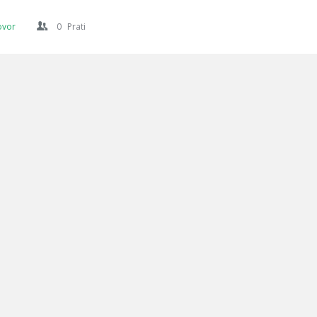
ovor
0
Prati