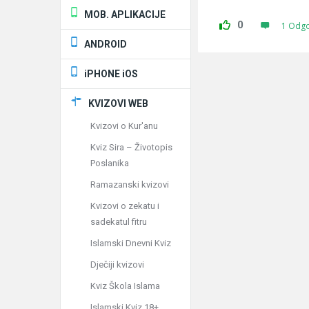
MOB. APLIKACIJE
0
1 Odg
ANDROID
iPHONE iOS
KVIZOVI WEB
Kvizovi o Kur'anu
Kviz Sira – Životopis
Poslanika
Ramazanski kvizovi
Kvizovi o zekatu i
sadekatul fitru
Islamski Dnevni Kviz
Dječiji kvizovi
Kviz Škola Islama
Islamski Kviz 18+