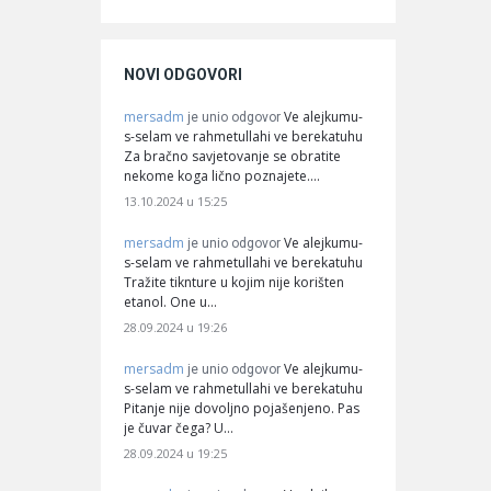
NOVI ODGOVORI
mersadm
Ve alejkumu-
je unio odgovor
s-selam ve rahmetullahi ve berekatuhu
Za bračno savjetovanje se obratite
nekome koga lično poznajete.…
13.10.2024 u 15:25
mersadm
Ve alejkumu-
je unio odgovor
s-selam ve rahmetullahi ve berekatuhu
Tražite tiknture u kojim nije korišten
etanol. One u…
28.09.2024 u 19:26
mersadm
Ve alejkumu-
je unio odgovor
s-selam ve rahmetullahi ve berekatuhu
Pitanje nije dovoljno pojašenjeno. Pas
je čuvar čega? U…
28.09.2024 u 19:25