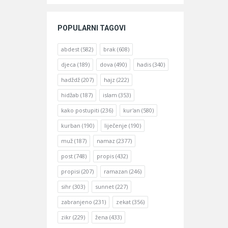
POPULARNI TAGOVI
abdest
(582)
brak
(608)
djeca
(189)
dova
(490)
hadis
(340)
hadždž
(207)
hajz
(222)
hidžab
(187)
islam
(353)
kako postupiti
(236)
kur'an
(580)
kurban
(190)
liječenje
(190)
muž
(187)
namaz
(2377)
post
(748)
propis
(432)
propisi
(207)
ramazan
(246)
sihr
(303)
sunnet
(227)
zabranjeno
(231)
zekat
(356)
zikr
(229)
žena
(433)