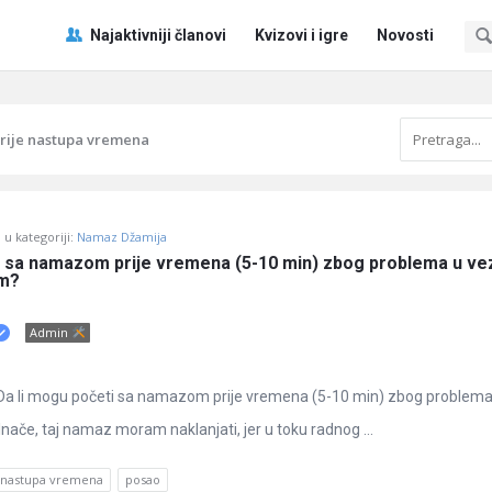
Pitaj
Pitaj
Najaktivniji članovi
Kvizovi i igre
Novosti
Učene
Učene
®
®
Navigacija
rije nastupa vremena
u kategoriji:
Namaz Džamija
i sa namazom prije vremena (5-10 min) zbog problema u vezi
m?
Admin
Da li mogu početi sa namazom prije vremena (5-10 min) zbog problema 
če, taj namaz moram naklanjati, jer u toku radnog ...
 nastupa vremena
posao