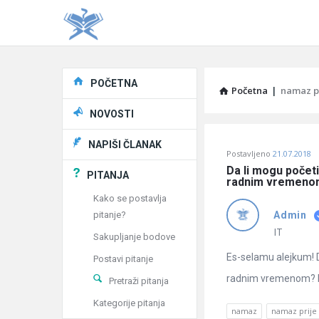
Explore
POČETNA
Početna
|
namaz p
NOVOSTI
Pitaj
NAPIŠI ČLANAK
Postavljeno
21.07.2018
Učene
Da li mogu počet
PITANJA
radnim vremeno
®
Kako se postavlja
pitanje?
Admin
Latest
IT
Sakupljanje bodove
Pitanja
Es-selamu alejkum! 
Postavi pitanje
radnim vremenom? Ina
Pretraži pitanja
Kategorije pitanja
namaz
namaz prije