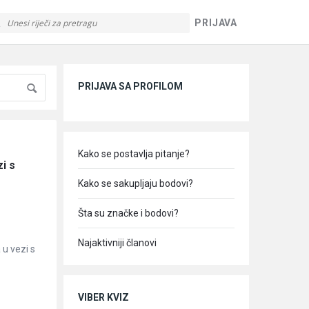
PRIJAVA
Sidebar
PRIJAVA SA PROFILOM
Kako se postavlja pitanje?
 s 
Kako se sakupljaju bodovi?
Šta su značke i bodovi?
Najaktivniji članovi
u vezi s
VIBER KVIZ