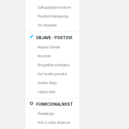
Sakupljanje bodove
Predloži kategoriju
Svi studenti
OBJAVE - POSTOVI
Napiši članak
Novosti
Biografije učenjaka
Kur'anske poruke
Izreke daija
Lijepa riječ
FUNKCIONALNOST
Redakcija
Info o radu stranice