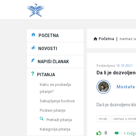
Explore
POČETNA
Početna
|
namaz u
NOVOSTI
Pitaj
NAPIŠI ČLANAK
Postavljeno
10.10.2021
Učene
Da li je dozvolje
PITANJA
®
Kako se postavlja
Mustafa
pitanje?
Latest
Sakupljanje bodove
Pitanja
Da li je dozvoljeno k
Postavi pitanje
mrak
namaz u mra
Pretraži pitanja
Kategorije pitanja
0
1 Odg