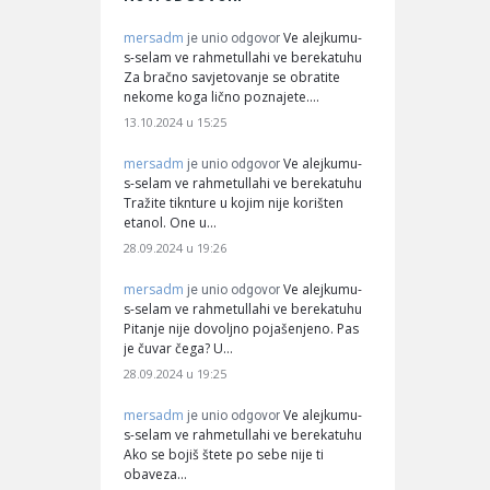
mersadm
Ve alejkumu-
je unio odgovor
s-selam ve rahmetullahi ve berekatuhu
Za bračno savjetovanje se obratite
nekome koga lično poznajete.…
13.10.2024 u 15:25
mersadm
Ve alejkumu-
je unio odgovor
s-selam ve rahmetullahi ve berekatuhu
Tražite tiknture u kojim nije korišten
etanol. One u…
28.09.2024 u 19:26
mersadm
Ve alejkumu-
je unio odgovor
s-selam ve rahmetullahi ve berekatuhu
Pitanje nije dovoljno pojašenjeno. Pas
je čuvar čega? U…
28.09.2024 u 19:25
mersadm
Ve alejkumu-
je unio odgovor
s-selam ve rahmetullahi ve berekatuhu
Ako se bojiš štete po sebe nije ti
obaveza…