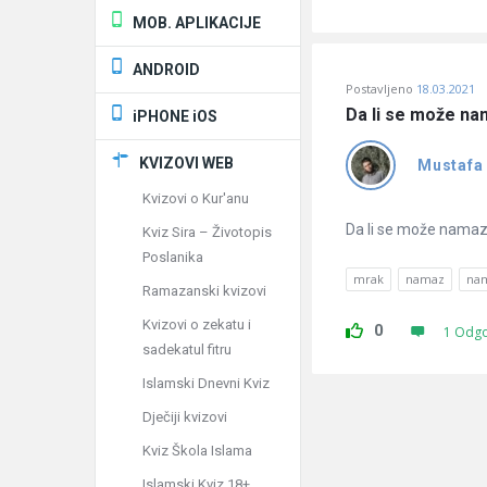
MOB. APLIKACIJE
ANDROID
Postavljeno
18.03.2021
Da li se može na
iPHONE iOS
KVIZOVI WEB
Mustafa
Kvizovi o Kur'anu
Da li se može namaz 
Kviz Sira – Životopis
Poslanika
mrak
namaz
na
Ramazanski kvizovi
Kvizovi o zekatu i
0
1 Odg
sadekatul fitru
Islamski Dnevni Kviz
Dječiji kvizovi
Kviz Škola Islama
Islamski Kviz 18+