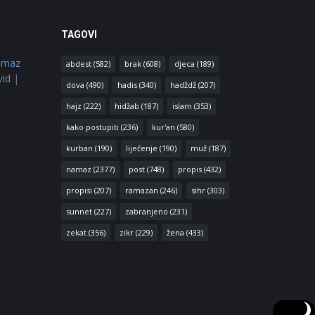
TAGOVI
amaz
abdest
(582)
brak
(608)
djeca
(189)
vid
|
dova
(490)
hadis
(340)
hadždž
(207)
hajz
(222)
hidžab
(187)
islam
(353)
kako postupiti
(236)
kur'an
(580)
kurban
(190)
liječenje
(190)
muž
(187)
namaz
(2377)
post
(748)
propis
(432)
propisi
(207)
ramazan
(246)
sihr
(303)
sunnet
(227)
zabranjeno
(231)
zekat
(356)
zikr
(229)
žena
(433)