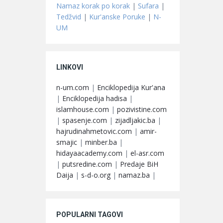
Namaz korak po korak
|
Sufara
|
Tedžvid
|
Kur'anske Poruke
|
N-
UM
LINKOVI
n-um.com
|
Enciklopedija Kur'ana
|
Enciklopedija hadisa
|
islamhouse.com
|
pozivistine.com
|
spasenje.com
|
zijadljakic.ba
|
hajrudinahmetovic.com
|
amir-
smajic
|
minber.ba
|
hidayaacademy.com
|
el-asr.com
|
putsredine.com
|
Predaje BiH
Daija
|
s-d-o.org
|
namaz.ba
|
POPULARNI TAGOVI