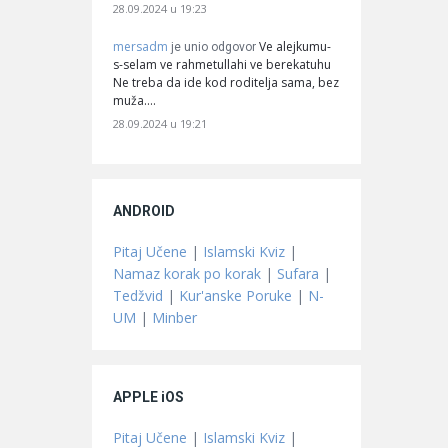
28.09.2024 u 19:23
mersadm
Ve alejkumu-
je unio odgovor
s-selam ve rahmetullahi ve berekatuhu
Ne treba da ide kod roditelja sama, bez
muža.…
28.09.2024 u 19:21
ANDROID
Pitaj Učene
|
Islamski Kviz
|
Namaz korak po korak
|
Sufara
|
Tedžvid
|
Kur'anske Poruke
|
N-
UM
|
Minber
APPLE iOS
Pitaj Učene
|
Islamski Kviz
|