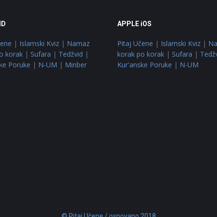
ID
APPLE iOS
čene
|
Islamski Kviz
|
Namaz
Pitaj Učene
|
Islamski Kviz
|
N
o korak
|
Sufara
|
Tedžvid
|
korak po korak
|
Sufara
|
Tedž
ke Poruke
|
N-UM
|
Minber
Kur'anske Poruke
|
N-UM
© Pitaj Učene / osnovano 2018