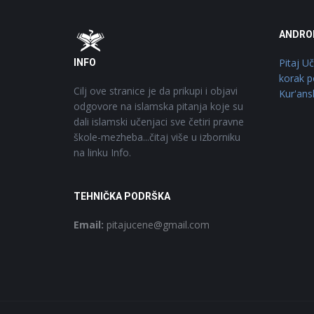
Footer
O
ANDRO
Pitaj U
INFO
korak p
Cilj ove stranice je da prikupi i objavi
Kur'ans
odgovore na islamska pitanja koje su
dali islamski učenjaci sve četiri pravne
škole-mezheba...čitaj više u izborniku
na linku Info.
TEHNIČKA PODRŠKA
Email:
pitajucene@gmail.com