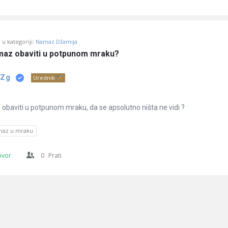
u kategoriji:
Namaz Džamija
maz obaviti u potpunom mraku?
 Zg
Urednik
obaviti u potpunom mraku, da se apsolutno ništa ne vidi ?
maz u mraku
ovor
0
Prati