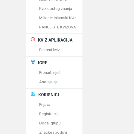
Kviz opšteg znanja
Milioner Islamski Kviz
RANGLISTE KVIZOVA
KVIZ APLIKACIJA
Pokreni kviz
IGRE
Pronađi riječ
Asocijacije
KORISNICI
Prijava
Registracija
Dodaj grupu
Značke i bodovi