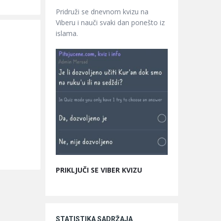
Pridruži se dnevnom kvizu na
Viberu i nauči svaki dan ponešto iz
islama.
PRIKLJUČI SE VIBER KVIZU
STATISTIKA SADRŽAJA