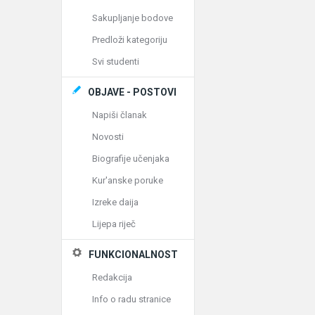
Sakupljanje bodove
Predloži kategoriju
Svi studenti
OBJAVE - POSTOVI
Napiši članak
Novosti
Biografije učenjaka
Kur'anske poruke
Izreke daija
Lijepa riječ
FUNKCIONALNOST
Redakcija
Info o radu stranice