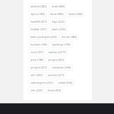
abdest
(582)
brak
(608)
djeca
(189)
dova
(490)
hadis
(340)
hadždž
(207)
hajz
(222)
hidžab
(187)
islam
(353)
kako postupiti
(236)
kur'an
(580)
kurban
(190)
liječenje
(190)
muž
(187)
namaz
(2377)
post
(748)
propis
(432)
propisi
(207)
ramazan
(246)
sihr
(303)
sunnet
(227)
zabranjeno
(231)
zekat
(356)
zikr
(229)
žena
(433)