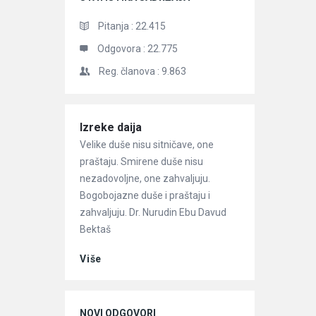
Pitanja :
22.415
Odgovora :
22.775
Reg. članova :
9.863
Članci
Izreke daija
Velike duše nisu sitničave, one
praštaju. Smirene duše nisu
nezadovoljne, one zahvaljuju.
Bogobojazne duše i praštaju i
zahvaljuju. Dr. Nurudin Ebu Davud
Bektaš
Više
NOVI ODGOVORI