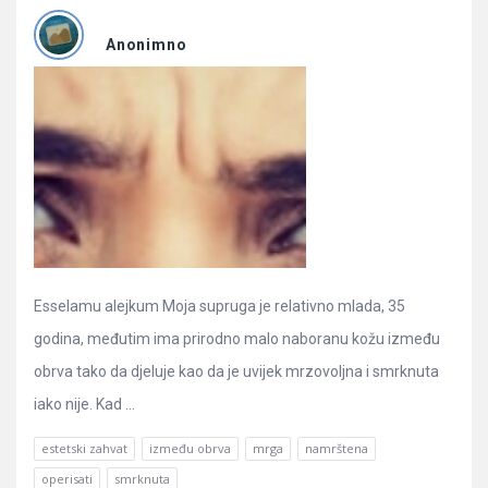
Pitanja
Anonimno
Esselamu alejkum Moja supruga je relativno mlada, 35
godina, međutim ima prirodno malo naboranu kožu između
obrva tako da djeluje kao da je uvijek mrzovoljna i smrknuta
iako nije. Kad ...
estetski zahvat
između obrva
mrga
namrštena
operisati
smrknuta