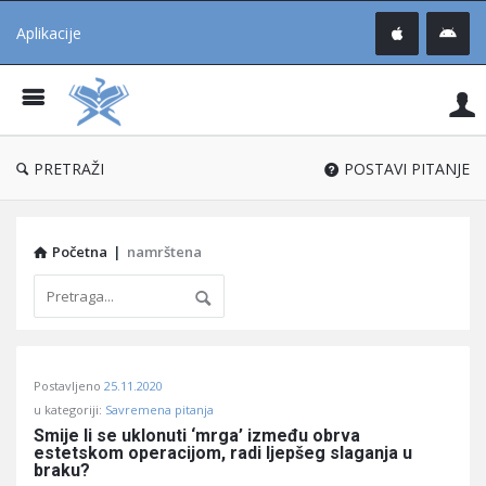
Aplikacije
Pit
Uč
®
PRETRAŽI
POSTAVI PITANJE
Početna
|
namrštena
Pitaj
Postavljeno
25.11.2020
Učene
u kategoriji:
Savremena pitanja
®
Smije li se uklonuti ‘mrga’ između obrva 
estetskom operacijom, radi ljepšeg slaganja u 
Latest
braku?