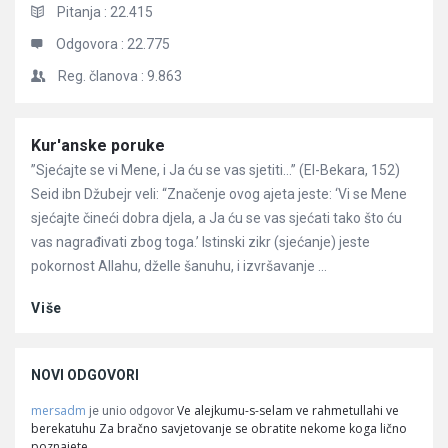
Pitanja :
22.415
Odgovora :
22.775
Reg. članova :
9.863
Članci
Kur'anske poruke
”Sjećajte se vi Mene, i Ja ću se vas sjetiti…” (El-Bekara, 152)
Seid ibn Džubejr veli: “Značenje ovog ajeta jeste: ‘Vi se Mene
sjećajte čineći dobra djela, a Ja ću se vas sjećati tako što ću
vas nagrađivati zbog toga.’ Istinski zikr (sjećanje) jeste
pokornost Allahu, dželle šanuhu, i izvršavanje ...
Više
NOVI ODGOVORI
mersadm
Ve alejkumu-s-selam ve rahmetullahi ve
je unio odgovor
berekatuhu Za bračno savjetovanje se obratite nekome koga lično
poznajete.…