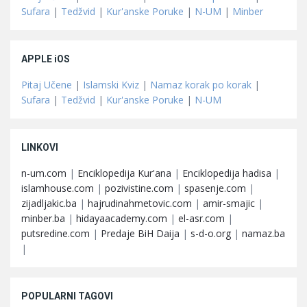
Sufara
|
Tedžvid
|
Kur'anske Poruke
|
N-UM
|
Minber
APPLE iOS
Pitaj Učene
|
Islamski Kviz
|
Namaz korak po korak
|
Sufara
|
Tedžvid
|
Kur'anske Poruke
|
N-UM
LINKOVI
n-um.com
|
Enciklopedija Kur'ana
|
Enciklopedija hadisa
|
islamhouse.com
|
pozivistine.com
|
spasenje.com
|
zijadljakic.ba
|
hajrudinahmetovic.com
|
amir-smajic
|
minber.ba
|
hidayaacademy.com
|
el-asr.com
|
putsredine.com
|
Predaje BiH Daija
|
s-d-o.org
|
namaz.ba
|
POPULARNI TAGOVI