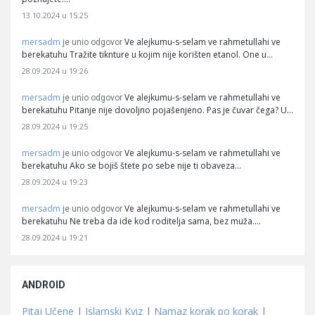
13.10.2024 u 15:25
mersadm
Ve alejkumu-s-selam ve rahmetullahi ve
je unio odgovor
berekatuhu Tražite tiknture u kojim nije korišten etanol. One u…
28.09.2024 u 19:26
mersadm
Ve alejkumu-s-selam ve rahmetullahi ve
je unio odgovor
berekatuhu Pitanje nije dovoljno pojašenjeno. Pas je čuvar čega? U…
28.09.2024 u 19:25
mersadm
Ve alejkumu-s-selam ve rahmetullahi ve
je unio odgovor
berekatuhu Ako se bojiš štete po sebe nije ti obaveza…
28.09.2024 u 19:23
mersadm
Ve alejkumu-s-selam ve rahmetullahi ve
je unio odgovor
berekatuhu Ne treba da ide kod roditelja sama, bez muža.…
28.09.2024 u 19:21
ANDROID
Pitaj Učene
|
Islamski Kviz
|
Namaz korak po korak
|