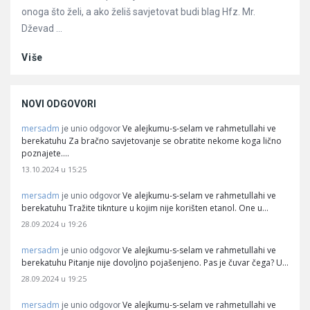
onoga što želi, a ako želiš savjetovat budi blag Hfz. Mr.
Dževad ...
Više
NOVI ODGOVORI
mersadm
Ve alejkumu-s-selam ve rahmetullahi ve
je unio odgovor
berekatuhu Za bračno savjetovanje se obratite nekome koga lično
poznajete.…
13.10.2024 u 15:25
mersadm
Ve alejkumu-s-selam ve rahmetullahi ve
je unio odgovor
berekatuhu Tražite tiknture u kojim nije korišten etanol. One u…
28.09.2024 u 19:26
mersadm
Ve alejkumu-s-selam ve rahmetullahi ve
je unio odgovor
berekatuhu Pitanje nije dovoljno pojašenjeno. Pas je čuvar čega? U…
28.09.2024 u 19:25
mersadm
Ve alejkumu-s-selam ve rahmetullahi ve
je unio odgovor