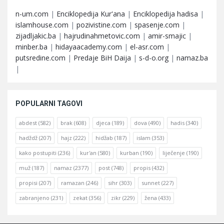
n-um.com
|
Enciklopedija Kur'ana
|
Enciklopedija hadisa
|
islamhouse.com
|
pozivistine.com
|
spasenje.com
|
zijadljakic.ba
|
hajrudinahmetovic.com
|
amir-smajic
|
minber.ba
|
hidayaacademy.com
|
el-asr.com
|
putsredine.com
|
Predaje BiH Daija
|
s-d-o.org
|
namaz.ba
|
POPULARNI TAGOVI
abdest
(582)
brak
(608)
djeca
(189)
dova
(490)
hadis
(340)
hadždž
(207)
hajz
(222)
hidžab
(187)
islam
(353)
kako postupiti
(236)
kur'an
(580)
kurban
(190)
liječenje
(190)
muž
(187)
namaz
(2377)
post
(748)
propis
(432)
propisi
(207)
ramazan
(246)
sihr
(303)
sunnet
(227)
zabranjeno
(231)
zekat
(356)
zikr
(229)
žena
(433)