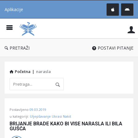
Aplikacije
Pit
Uč
®
PRETRAŽI
POSTAVI PITANJE
Početna
|
narasla
Pitaj
Postavljeno
09.03.2019
Učene
u kategoriji:
Uljepšavanje Ukrasi Nakit
®
BRIJANJE BRADE KAKO BI VIŠE NARASLA ILI BILA 
GUŠĆA
Latest