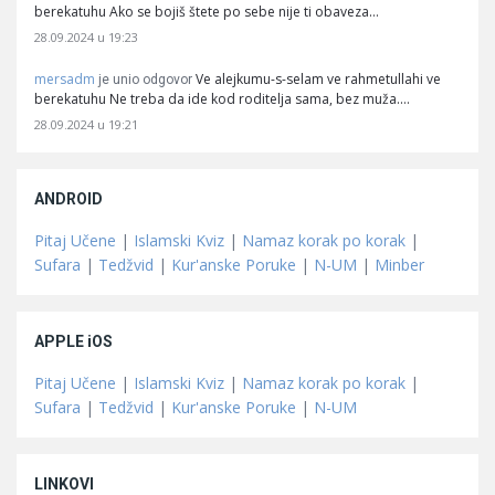
berekatuhu Ako se bojiš štete po sebe nije ti obaveza…
28.09.2024 u 19:23
mersadm
Ve alejkumu-s-selam ve rahmetullahi ve
je unio odgovor
berekatuhu Ne treba da ide kod roditelja sama, bez muža.…
28.09.2024 u 19:21
ANDROID
Pitaj Učene
|
Islamski Kviz
|
Namaz korak po korak
|
Sufara
|
Tedžvid
|
Kur'anske Poruke
|
N-UM
|
Minber
APPLE iOS
Pitaj Učene
|
Islamski Kviz
|
Namaz korak po korak
|
Sufara
|
Tedžvid
|
Kur'anske Poruke
|
N-UM
LINKOVI