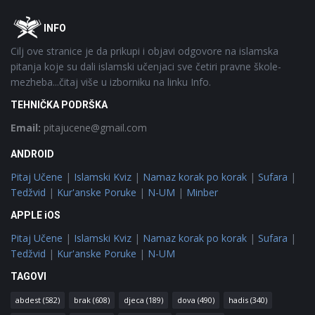
Footer
O
INFO
Cilj ove stranice je da prikupi i objavi odgovore na islamska
pitanja koje su dali islamski učenjaci sve četiri pravne škole-
mezheba...čitaj više u izborniku na linku Info.
TEHNIČKA PODRŠKA
Email:
pitajucene@gmail.com
ANDROID
Pitaj Učene
|
Islamski Kviz
|
Namaz korak po korak
|
Sufara
|
Tedžvid
|
Kur'anske Poruke
|
N-UM
|
Minber
APPLE iOS
Pitaj Učene
|
Islamski Kviz
|
Namaz korak po korak
|
Sufara
|
Tedžvid
|
Kur'anske Poruke
|
N-UM
TAGOVI
abdest
(582)
brak
(608)
djeca
(189)
dova
(490)
hadis
(340)