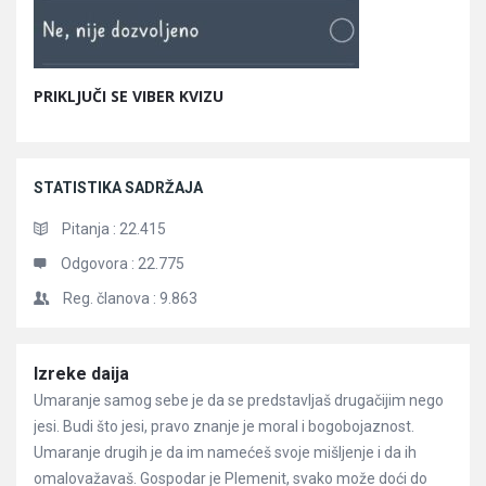
PRIKLJUČI SE VIBER KVIZU
STATISTIKA SADRŽAJA
Pitanja :
22.415
Odgovora :
22.775
Reg. članova :
9.863
Članci
Izreke daija
Umaranje samog sebe je da se predstavljaš drugačijim nego
jesi. Budi što jesi, pravo znanje je moral i bogobojaznost.
Umaranje drugih je da im namećeš svoje mišljenje i da ih
omalovažavaš. Gospodar je Plemenit, svako može doći do