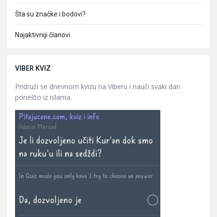
Šta su značke i bodovi?
Najaktivniji članovi
VIBER KVIZ
Pridruži se dnevnom kvizu na Viberu i nauči svaki dan
ponešto iz islama.