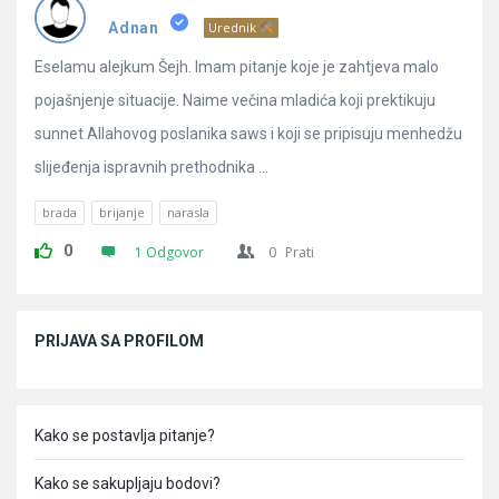
Pitanja
Adnan
Urednik
Eselamu alejkum Šejh. Imam pitanje koje je zahtjeva malo
pojašnjenje situacije. Naime večina mladića koji prektikuju
sunnet Allahovog poslanika saws i koji se pripisuju menhedžu
slijeđenja ispravnih prethodnika ...
brada
brijanje
narasla
0
1 Odgovor
0
Prati
Sidebar
PRIJAVA SA PROFILOM
Kako se postavlja pitanje?
Kako se sakupljaju bodovi?