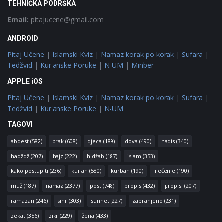
TEHNIČKA PODRŠKA
Email:
pitajucene@gmail.com
ANDROID
Pitaj Učene
|
Islamski Kviz
|
Namaz korak po korak
|
Sufara
|
Tedžvid
|
Kur'anske Poruke
|
N-UM
|
Minber
APPLE iOS
Pitaj Učene
|
Islamski Kviz
|
Namaz korak po korak
|
Sufara
|
Tedžvid
|
Kur'anske Poruke
|
N-UM
TAGOVI
abdest
(582)
brak
(608)
djeca
(189)
dova
(490)
hadis
(340)
hadždž
(207)
hajz
(222)
hidžab
(187)
islam
(353)
kako postupiti
(236)
kur'an
(580)
kurban
(190)
liječenje
(190)
muž
(187)
namaz
(2377)
post
(748)
propis
(432)
propisi
(207)
ramazan
(246)
sihr
(303)
sunnet
(227)
zabranjeno
(231)
zekat
(356)
zikr
(229)
žena
(433)