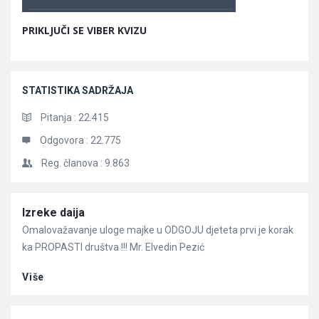
PRIKLJUČI SE VIBER KVIZU
STATISTIKA SADRŽAJA
Pitanja :
22.415
Odgovora :
22.775
Reg. članova :
9.863
Članci
Izreke daija
Omalovažavanje uloge majke u ODGOJU djeteta prvi je korak
ka PROPASTI društva !!! Mr. Elvedin Pezić
Više