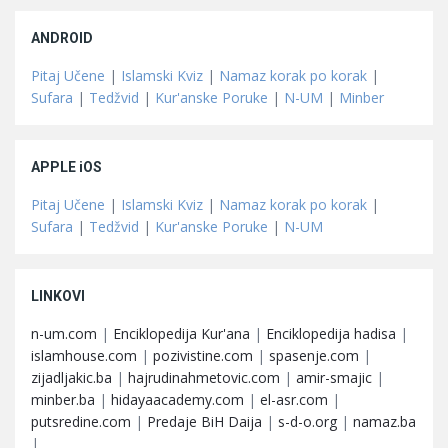
ANDROID
Pitaj Učene
|
Islamski Kviz
|
Namaz korak po korak
|
Sufara
|
Tedžvid
|
Kur'anske Poruke
|
N-UM
|
Minber
APPLE iOS
Pitaj Učene
|
Islamski Kviz
|
Namaz korak po korak
|
Sufara
|
Tedžvid
|
Kur'anske Poruke
|
N-UM
LINKOVI
n-um.com
|
Enciklopedija Kur'ana
|
Enciklopedija hadisa
|
islamhouse.com
|
pozivistine.com
|
spasenje.com
|
zijadljakic.ba
|
hajrudinahmetovic.com
|
amir-smajic
|
minber.ba
|
hidayaacademy.com
|
el-asr.com
|
putsredine.com
|
Predaje BiH Daija
|
s-d-o.org
|
namaz.ba
|