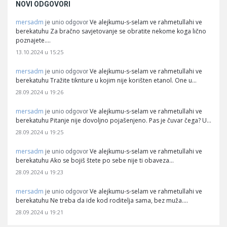
NOVI ODGOVORI
mersadm
Ve alejkumu-s-selam ve rahmetullahi ve
je unio odgovor
berekatuhu Za bračno savjetovanje se obratite nekome koga lično
poznajete.…
13.10.2024 u 15:25
mersadm
Ve alejkumu-s-selam ve rahmetullahi ve
je unio odgovor
berekatuhu Tražite tiknture u kojim nije korišten etanol. One u…
28.09.2024 u 19:26
mersadm
Ve alejkumu-s-selam ve rahmetullahi ve
je unio odgovor
berekatuhu Pitanje nije dovoljno pojašenjeno. Pas je čuvar čega? U…
28.09.2024 u 19:25
mersadm
Ve alejkumu-s-selam ve rahmetullahi ve
je unio odgovor
berekatuhu Ako se bojiš štete po sebe nije ti obaveza…
28.09.2024 u 19:23
mersadm
Ve alejkumu-s-selam ve rahmetullahi ve
je unio odgovor
berekatuhu Ne treba da ide kod roditelja sama, bez muža.…
28.09.2024 u 19:21