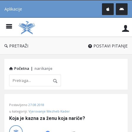
Aplikacije
Pit
Uč
®
PRETRAŽI
POSTAVI PITANJE
Početna
|
narikanje
Pitaj
Postavljeno
27.08.2018
Učene
u kategoriji:
Vjerovanje Mezheb Kader
®
Koja je kazna za ženu koja nariče?
Latest