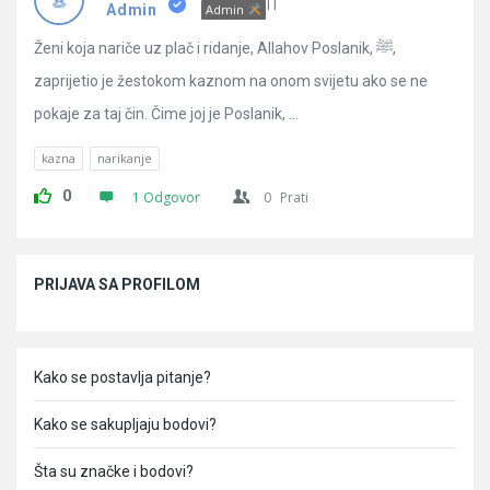
Pitanja
IT
Admin
Admin
Ženi koja nariče uz plač i ridanje, Allahov Poslanik, ﷺ,
zaprijetio je žestokom kaznom na onom svijetu ako se ne
pokaje za taj čin. Čime joj je Poslanik, ...
kazna
narikanje
0
1 Odgovor
0
Prati
Sidebar
PRIJAVA SA PROFILOM
Kako se postavlja pitanje?
Kako se sakupljaju bodovi?
Šta su značke i bodovi?