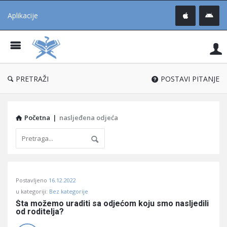
Aplikacije
Pit
Uč
®
PRETRAŽI
POSTAVI PITANJE
Početna
|
nasljeđena odjeća
Pitaj
Postavljeno
16.12.2022
Učene
u kategoriji:
Bez kategorije
®
Šta možemo uraditi sa odjećom koju smo nasljedili 
od roditelja?
Latest