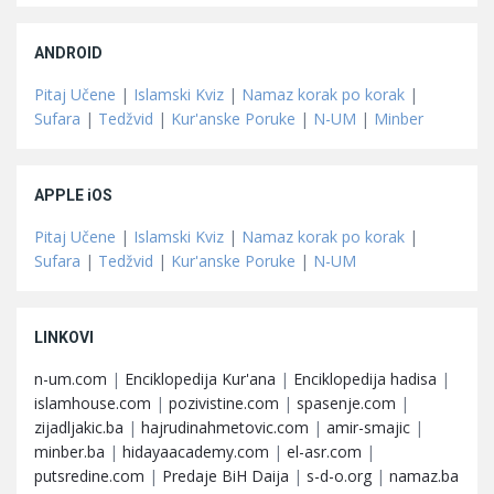
ANDROID
Pitaj Učene
|
Islamski Kviz
|
Namaz korak po korak
|
Sufara
|
Tedžvid
|
Kur'anske Poruke
|
N-UM
|
Minber
APPLE iOS
Pitaj Učene
|
Islamski Kviz
|
Namaz korak po korak
|
Sufara
|
Tedžvid
|
Kur'anske Poruke
|
N-UM
LINKOVI
n-um.com
|
Enciklopedija Kur'ana
|
Enciklopedija hadisa
|
islamhouse.com
|
pozivistine.com
|
spasenje.com
|
zijadljakic.ba
|
hajrudinahmetovic.com
|
amir-smajic
|
minber.ba
|
hidayaacademy.com
|
el-asr.com
|
putsredine.com
|
Predaje BiH Daija
|
s-d-o.org
|
namaz.ba