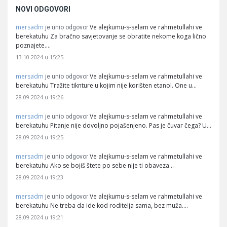
NOVI ODGOVORI
mersadm
Ve alejkumu-s-selam ve rahmetullahi ve
je unio odgovor
berekatuhu Za bračno savjetovanje se obratite nekome koga lično
poznajete.…
13.10.2024 u 15:25
mersadm
Ve alejkumu-s-selam ve rahmetullahi ve
je unio odgovor
berekatuhu Tražite tiknture u kojim nije korišten etanol. One u…
28.09.2024 u 19:26
mersadm
Ve alejkumu-s-selam ve rahmetullahi ve
je unio odgovor
berekatuhu Pitanje nije dovoljno pojašenjeno. Pas je čuvar čega? U…
28.09.2024 u 19:25
mersadm
Ve alejkumu-s-selam ve rahmetullahi ve
je unio odgovor
berekatuhu Ako se bojiš štete po sebe nije ti obaveza…
28.09.2024 u 19:23
mersadm
Ve alejkumu-s-selam ve rahmetullahi ve
je unio odgovor
berekatuhu Ne treba da ide kod roditelja sama, bez muža.…
28.09.2024 u 19:21