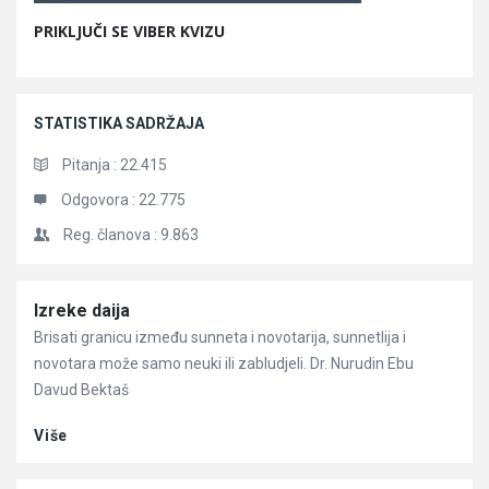
PRIKLJUČI SE VIBER KVIZU
STATISTIKA SADRŽAJA
Pitanja :
22.415
Odgovora :
22.775
Reg. članova :
9.863
Članci
Izreke daija
Brisati granicu između sunneta i novotarija, sunnetlija i
novotara može samo neuki ili zabludjeli. Dr. Nurudin Ebu
Davud Bektaš
Više