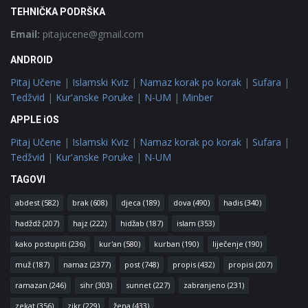
TEHNIČKA PODRŠKA
Email:
pitajucene@gmail.com
ANDROID
Pitaj Učene
|
Islamski Kviz
|
Namaz korak po korak
|
Sufara
|
Tedžvid
|
Kur'anske Poruke
|
N-UM
|
Minber
APPLE iOS
Pitaj Učene
|
Islamski Kviz
|
Namaz korak po korak
|
Sufara
|
Tedžvid
|
Kur'anske Poruke
|
N-UM
TAGOVI
abdest
(582)
brak
(608)
djeca
(189)
dova
(490)
hadis
(340)
hadždž
(207)
hajz
(222)
hidžab
(187)
islam
(353)
kako postupiti
(236)
kur'an
(580)
kurban
(190)
liječenje
(190)
muž
(187)
namaz
(2377)
post
(748)
propis
(432)
propisi
(207)
ramazan
(246)
sihr
(303)
sunnet
(227)
zabranjeno
(231)
zekat
(356)
zikr
(229)
žena
(433)