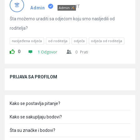
Pitanja
IT
Admin
Admin
Šta možemo uraditi sa odjećom koju smo nasljedili od
roditelja?
nasljeđena odjeća
od roditelja
odječa
odjeća od roditelja
0
1 Odgovor
0
Prati
Sidebar
PRIJAVA SA PROFILOM
Kako se postavlja pitanje?
Kako se sakupljaju bodovi?
Šta su značke i bodovi?