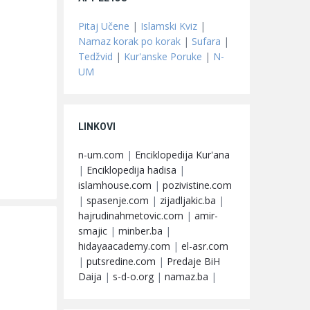
Pitaj Učene
|
Islamski Kviz
|
Namaz korak po korak
|
Sufara
|
Tedžvid
|
Kur'anske Poruke
|
N-
UM
LINKOVI
n-um.com
|
Enciklopedija Kur'ana
|
Enciklopedija hadisa
|
islamhouse.com
|
pozivistine.com
|
spasenje.com
|
zijadljakic.ba
|
hajrudinahmetovic.com
|
amir-
smajic
|
minber.ba
|
hidayaacademy.com
|
el-asr.com
|
putsredine.com
|
Predaje BiH
Daija
|
s-d-o.org
|
namaz.ba
|