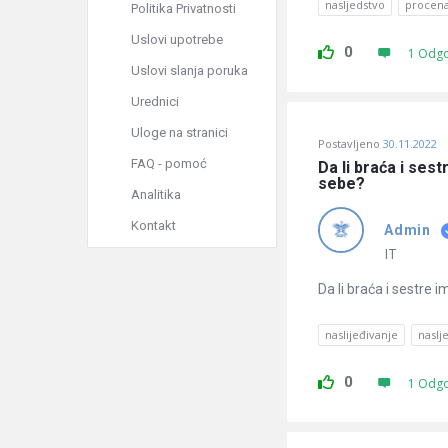
nasljedstvo
procena
Politika Privatnosti
Uslovi upotrebe
0
1 Odg
Uslovi slanja poruka
Urednici
Uloge na stranici
Postavljeno
30.11.2022
FAQ - pomoć
Da li braća i sest
sebe?
Analitika
Kontakt
Admin
IT
Da li braća i sestre 
naslijeđivanje
naslj
0
1 Odg