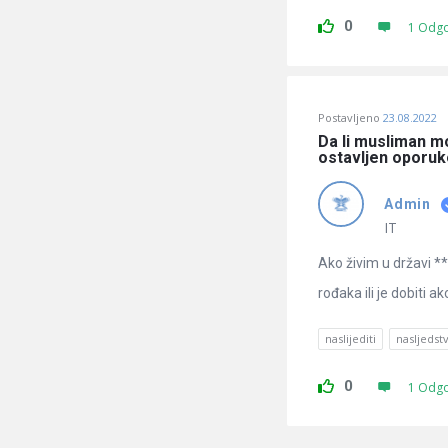
0
1 Odg
Postavljeno
23.08.2022
Da li musliman mo
ostavljen oporu
Admin
IT
Ako živim u državi **
rođaka ili je dobiti a
naslijediti
nasljedst
0
1 Odg