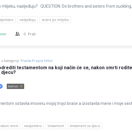
po mlijeku, nasljeđuju? QUESTION: Do brothers and sisters from suckling,
sljedstvo
nasljeđuju
sestre po mlijeku
ovor
0
Prati
u kategoriji:
Pravila Propisi Fetve
 odrediti testamentom na koji način će se, nakon smrti roditel
a djecu?
Admin
entom ostavila imovinu mojoj trojci braće a izostavila mene i moje sestr
nakon smrti
nasljedstvo
testament
testament za djecu