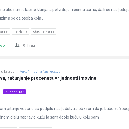
ne ako nam otac ne klanja, a potvrđuje riječima samo, da li se nasljeđuj
 uzima se da osoba koja ...
ivanje
ne klanja
otac ne klanja
ovor
0
Prati
u kategoriji:
Vakuf Imovina Nasljedstvo
va, računjanje procenata vrijednosti imovine
Student (10k)
m pitanje vezano za podjelu nasljedstva,s obzirom da je babo već podj
ednom djelu napravio kuću ja sam dobio kuću u koju sam ...