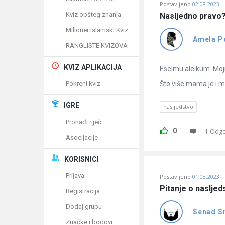
Postavljeno
02.08.2023
Kviz opšteg znanja
Nasljedno pravo
Milioner Islamski Kviz
Amela P
RANGLISTE KVIZOVA
KVIZ APLIKACIJA
Eselmu aleikum. Moji 
Pokreni kviz
Što više mama je i mno
IGRE
nasljedstvo
Pronađi riječ
0
1 Odg
Asocijacije
KORISNICI
Prijava
Postavljeno
01.03.2023
Pitanje o nasljed
Registracija
Dodaj grupu
Senad S
Značke i bodovi