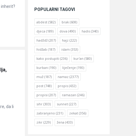
 inherit?
POPULARNI TAGOVI
abdest
(582)
brak
(608)
djeca
(189)
dova
(490)
hadis
(340)
hadždž
(207)
hajz
(222)
hidžab
(187)
islam
(353)
kako postupiti
(236)
kur'an
(580)
kurban
(190)
liječenje
(190)
ja, 
muž
(187)
namaz
(2377)
post
(748)
propis
(432)
propisi
(207)
ramazan
(246)
sihr
(303)
sunnet
(227)
e, da li
zabranjeno
(231)
zekat
(356)
zikr
(229)
žena
(433)