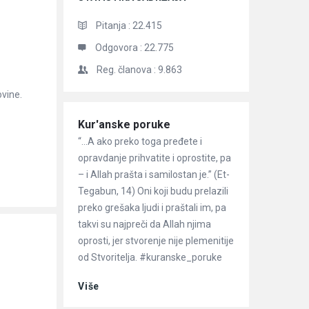
Pitanja :
22.415
Odgovora :
22.775
Reg. članova :
9.863
ovine.
Članci
Kur'anske poruke
“…A ako preko toga pređete i
opravdanje prihvatite i oprostite, pa
– i Allah prašta i samilostan je.” (Et-
Tegabun, 14) Oni koji budu prelazili
preko grešaka ljudi i praštali im, pa
takvi su najpreči da Allah njima
oprosti, jer stvorenje nije plemenitije
od Stvoritelja. #kuranske_poruke
Više