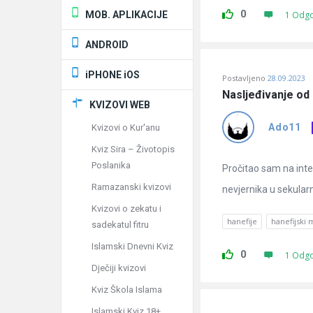
0
MOB. APLIKACIJE
1 Odg
ANDROID
iPHONE iOS
Postavljeno
28.09.2023
Nasljeđivanje od
KVIZOVI WEB
Ado11
Kvizovi o Kur'anu
Kviz Sira – Životopis
Poslanika
Pročitao sam na inte
Ramazanski kvizovi
nevjernika u sekular
Kvizovi o zekatu i
hanefije
hanefijski
sadekatul fitru
Islamski Dnevni Kviz
0
1 Odg
Dječiji kvizovi
Kviz Škola Islama
Islamski Kviz 18+