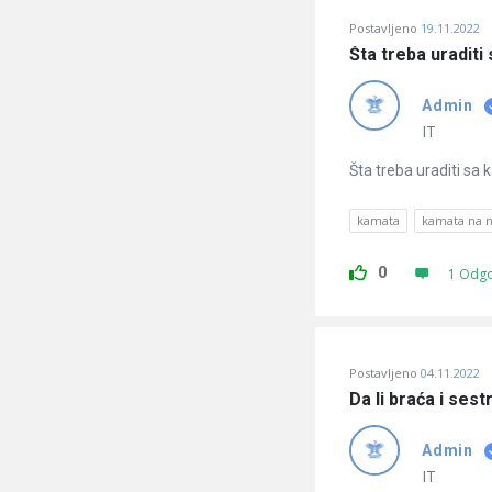
Postavljeno
19.11.2022
Šta treba uraditi
Admin
IT
Šta treba uraditi sa
kamata
kamata na n
0
1 Odg
Postavljeno
04.11.2022
Da li braća i ses
Admin
IT