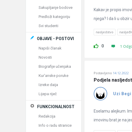
Sakupljanje bodove
Kakav je propis imovi
Predloži kategoriju
njega? I da li u obzir
Svi studenti
nasljedstvo
nasljeđ
OBJAVE - POSTOVI
0
1 Odg
Napiši članak
Novosti
Biografije učenjaka
Postavljeno
14.12.2022
Kur'anske poruke
Podjela nasljedst
Izreke daija
Uzi Begi
Lijepa riječ
FUNKCIONALNOST
Eselamu alejkum. Ima
Redakcija
imovinu brat je na j
Info o radu stranice