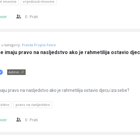
t imovine
vrijednost imovine
ovor
0
Prati
u kategoriji:
Pravila Propisi Fetve
re imaju pravo na nasljedstvo ako je rahmetilija ostavio djecu
Admin
imaju pravo na nasljedstvo ako je rahmetilija ostavio djecu iza sebe?
edstvo
pravo na nasljedstvo
ovor
0
Prati