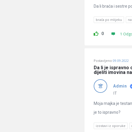
Da li braća i sestre 
braća po mlijeku
na
0
1 Odg
Postavljeno
09.09.2022
Da li je ispravno
dijeliti imovina n
Admin
IT
Moja majka je testam
je to ispravno?
izostavi iz oporuke