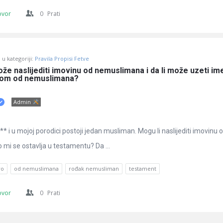
ovor
0
Prati
u kategoriji:
Pravila Propisi Fetve
že naslijediti imovinu od nemuslimana i da li može uzeti ime
kom od nemuslimana?
Admin
** i u mojoj porodici postoji jedan musliman. Mogu li naslijediti imovinu 
ko mi se ostavlja u testamentu? Da ...
vo
od nemuslimana
rođak nemusliman
testament
ovor
0
Prati