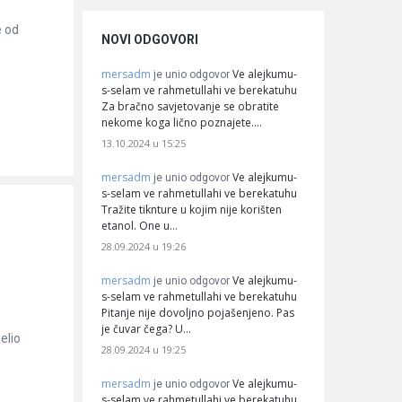
e od
NOVI ODGOVORI
mersadm
Ve alejkumu-
je unio odgovor
s-selam ve rahmetullahi ve berekatuhu
Za bračno savjetovanje se obratite
nekome koga lično poznajete.…
13.10.2024 u 15:25
mersadm
Ve alejkumu-
je unio odgovor
s-selam ve rahmetullahi ve berekatuhu
Tražite tiknture u kojim nije korišten
etanol. One u…
28.09.2024 u 19:26
mersadm
Ve alejkumu-
je unio odgovor
s-selam ve rahmetullahi ve berekatuhu
Pitanje nije dovoljno pojašenjeno. Pas
je čuvar čega? U…
elio
28.09.2024 u 19:25
mersadm
Ve alejkumu-
je unio odgovor
s-selam ve rahmetullahi ve berekatuhu