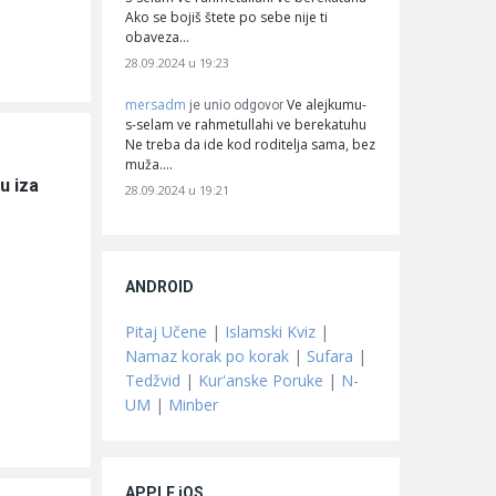
Ako se bojiš štete po sebe nije ti
obaveza…
28.09.2024 u 19:23
mersadm
Ve alejkumu-
je unio odgovor
s-selam ve rahmetullahi ve berekatuhu
Ne treba da ide kod roditelja sama, bez
muža.…
 iza 
28.09.2024 u 19:21
ANDROID
Pitaj Učene
|
Islamski Kviz
|
Namaz korak po korak
|
Sufara
|
Tedžvid
|
Kur'anske Poruke
|
N-
UM
|
Minber
APPLE iOS