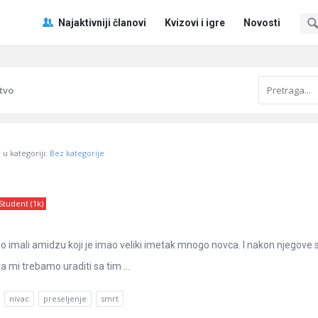
Pitaj
Pitaj
Najaktivniji članovi
Kvizovi i igre
Novosti
Učene
Učene
®
®
Navigacija
tvo
u kategoriji:
Bez kategorije
Student (1k)
o imali amidzu koji je imao veliki imetak mnogo novca. I nakon njegove 
 mi trebamo uraditi sa tim ...
nivac
preseljenje
smrt