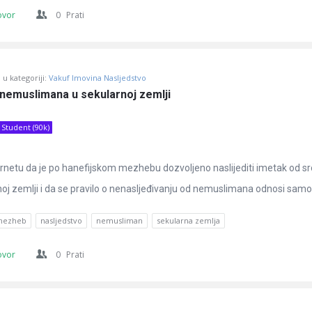
ovor
0
Prati
u kategoriji:
Vakuf Imovina Nasljedstvo
 nemuslimana u sekularnoj zemlji
Student (90k)
rnetu da je po hanefijskom mezhebu dozvoljeno naslijediti imetak od s
noj zemlji i da se pravilo o nenasljeđivanju od nemuslimana odnosi samo .
 mezheb
nasljedstvo
nemusliman
sekularna zemlja
ovor
0
Prati