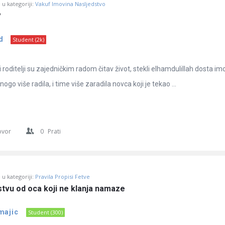
u kategoriji:
Vakuf Imovina Nasljedstvo
?
d
Student (2k)
roditelji su zajedničkim radom čitav život, stekli elhamdulillah dosta im
go više radila, i time više zaradila novca koji je tekao ...
ovor
0
Prati
u kategoriji:
Pravila Propisi Fetve
stvu od oca koji ne klanja namaze
majic
Student (300)