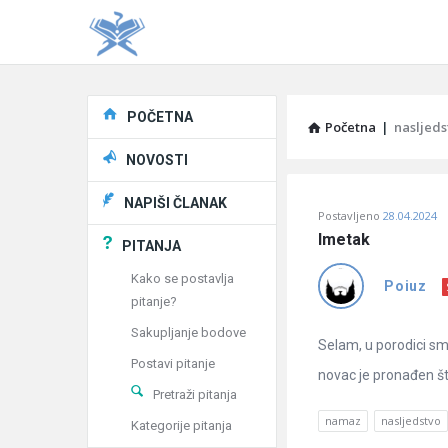
Explore
POČETNA
Početna
|
nasljeds
NOVOSTI
Pitaj
NAPIŠI ČLANAK
Postavljeno
28.04.2024
Učene
Imetak
PITANJA
®
Kako se postavlja
Poiuz
pitanje?
Latest
Sakupljanje bodove
Pitanja
Selam, u porodici sm
Postavi pitanje
novac je pronađen šta
Pretraži pitanja
namaz
nasljedstvo
Kategorije pitanja