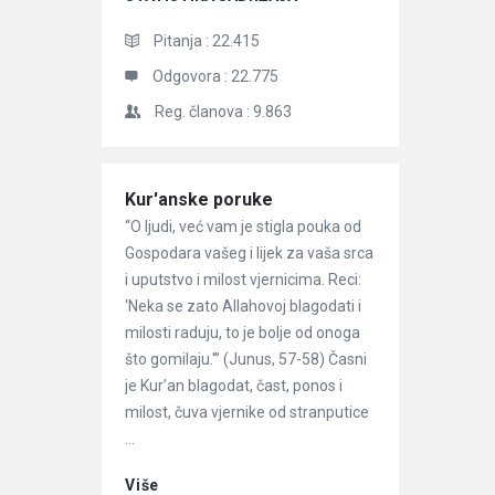
Pitanja :
22.415
Odgovora :
22.775
Reg. članova :
9.863
Članci
Kur'anske poruke
“O ljudi, već vam je stigla pouka od
Gospodara vašeg i lijek za vaša srca
i uputstvo i milost vjernicima. Reci:
‘Neka se zato Allahovoj blagodati i
milosti raduju, to je bolje od onoga
što gomilaju.'” (Junus, 57-58) Časni
je Kur’an blagodat, čast, ponos i
milost, čuva vjernike od stranputice
...
Više