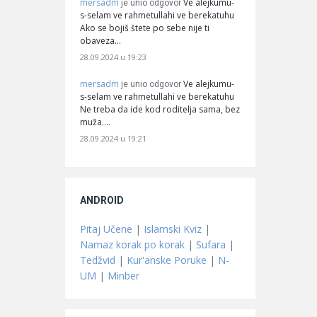
mersadm
Ve alejkumu-
je unio odgovor
s-selam ve rahmetullahi ve berekatuhu
Ako se bojiš štete po sebe nije ti
obaveza…
28.09.2024 u 19:23
mersadm
Ve alejkumu-
je unio odgovor
s-selam ve rahmetullahi ve berekatuhu
Ne treba da ide kod roditelja sama, bez
muža.…
28.09.2024 u 19:21
ANDROID
Pitaj Učene
|
Islamski Kviz
|
Namaz korak po korak
|
Sufara
|
Tedžvid
|
Kur'anske Poruke
|
N-
UM
|
Minber