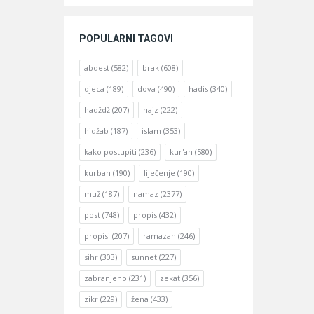
POPULARNI TAGOVI
abdest
(582)
brak
(608)
djeca
(189)
dova
(490)
hadis
(340)
hadždž
(207)
hajz
(222)
hidžab
(187)
islam
(353)
kako postupiti
(236)
kur'an
(580)
kurban
(190)
liječenje
(190)
muž
(187)
namaz
(2377)
post
(748)
propis
(432)
propisi
(207)
ramazan
(246)
sihr
(303)
sunnet
(227)
zabranjeno
(231)
zekat
(356)
zikr
(229)
žena
(433)