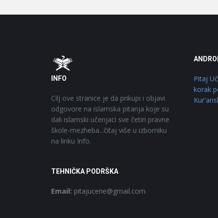
Footer
O
ANDRO
Pitaj U
INFO
korak p
Cilj ove stranice je da prikupi i objavi
Kur'ans
odgovore na islamska pitanja koje su
dali islamski učenjaci sve četiri pravne
škole-mezheba...čitaj više u izborniku
na linku Info.
TEHNIČKA PODRŠKA
Email:
pitajucene@gmail.com