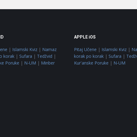
ID
APPLE iOS
čene
|
Islamski Kviz
|
Namaz
Pitaj Učene
|
Islamski Kviz
|
N
o korak
|
Sufara
|
Tedžvid
|
korak po korak
|
Sufara
|
Tedž
ke Poruke
|
N-UM
|
Minber
Kur'anske Poruke
|
N-UM