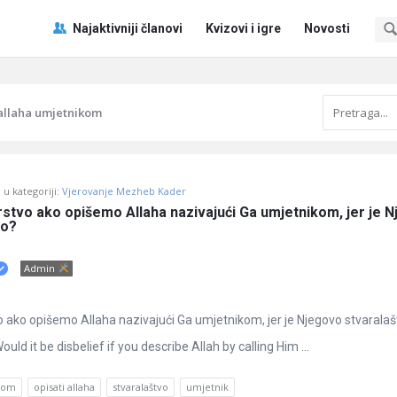
Pitaj
Pitaj
Najaktivniji članovi
Kvizovi i igre
Novosti
Učene
Učene
®
®
Navigacija
 allaha umjetnikom
u kategoriji:
Vjerovanje Mezheb Kader
jerstvo ako opišemo Allaha nazivajući Ga umjetnikom, jer je N
po?
Admin
tvo ako opišemo Allaha nazivajući Ga umjetnikom, jer je Njegovo stvarala
ld it be disbelief if you describe Allah by calling Him ...
ikom
opisati allaha
stvaralaštvo
umjetnik