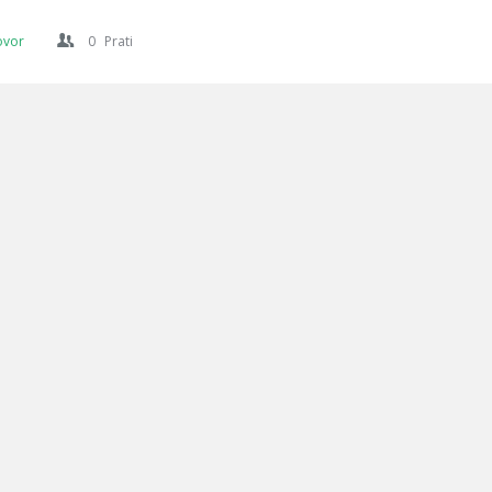
ovor
0
Prati