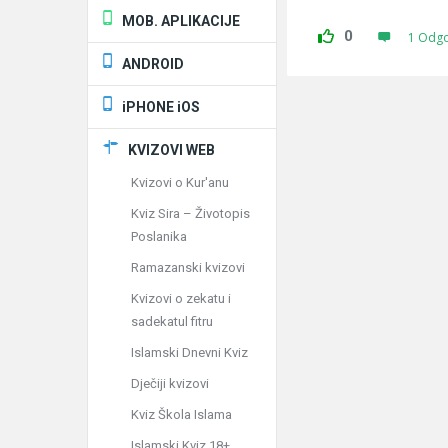
MOB. APLIKACIJE
0
1 Odg
ANDROID
iPHONE iOS
KVIZOVI WEB
Kvizovi o Kur'anu
Kviz Sira – Životopis
Poslanika
Ramazanski kvizovi
Kvizovi o zekatu i
sadekatul fitru
Islamski Dnevni Kviz
Dječiji kvizovi
Kviz Škola Islama
Islamski Kviz 18+