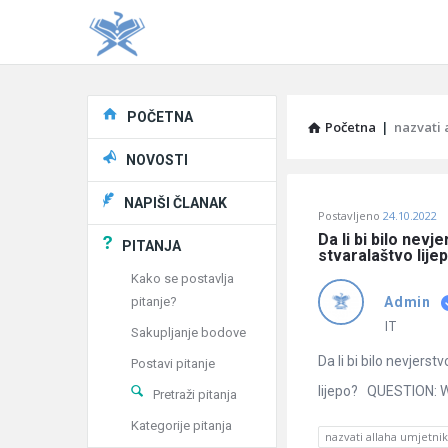
Explore
POČETNA
Početna
|
nazvati
NOVOSTI
Pitaj
NAPIŠI ČLANAK
Postavljeno
24.10.2022
Učene
Da li bi bilo nev
PITANJA
stvaralaštvo lije
®
Kako se postavlja
pitanje?
Admin
Latest
IT
Sakupljanje bodove
Pitanja
Da li bi bilo nevjers
Postavi pitanje
lijepo? QUESTION: Wou
Pretraži pitanja
Kategorije pitanja
nazvati allaha umjetn