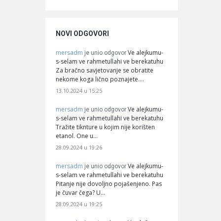
NOVI ODGOVORI
mersadm
Ve alejkumu-
je unio odgovor
s-selam ve rahmetullahi ve berekatuhu
Za bračno savjetovanje se obratite
nekome koga lično poznajete.…
13.10.2024 u 15:25
mersadm
Ve alejkumu-
je unio odgovor
s-selam ve rahmetullahi ve berekatuhu
Tražite tiknture u kojim nije korišten
etanol. One u…
28.09.2024 u 19:26
mersadm
Ve alejkumu-
je unio odgovor
s-selam ve rahmetullahi ve berekatuhu
Pitanje nije dovoljno pojašenjeno. Pas
je čuvar čega? U…
28.09.2024 u 19:25