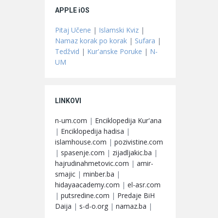
APPLE iOS
Pitaj Učene
|
Islamski Kviz
|
Namaz korak po korak
|
Sufara
|
Tedžvid
|
Kur'anske Poruke
|
N-
UM
LINKOVI
n-um.com
|
Enciklopedija Kur'ana
|
Enciklopedija hadisa
|
islamhouse.com
|
pozivistine.com
|
spasenje.com
|
zijadljakic.ba
|
hajrudinahmetovic.com
|
amir-
smajic
|
minber.ba
|
hidayaacademy.com
|
el-asr.com
|
putsredine.com
|
Predaje BiH
Daija
|
s-d-o.org
|
namaz.ba
|