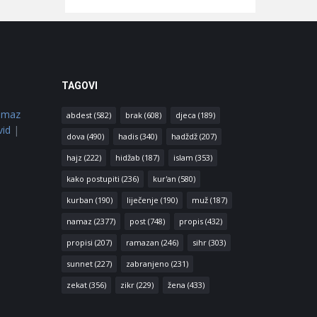
TAGOVI
amaz
abdest
(582)
brak
(608)
djeca
(189)
vid
|
dova
(490)
hadis
(340)
hadždž
(207)
hajz
(222)
hidžab
(187)
islam
(353)
kako postupiti
(236)
kur'an
(580)
kurban
(190)
liječenje
(190)
muž
(187)
namaz
(2377)
post
(748)
propis
(432)
propisi
(207)
ramazan
(246)
sihr
(303)
sunnet
(227)
zabranjeno
(231)
zekat
(356)
zikr
(229)
žena
(433)